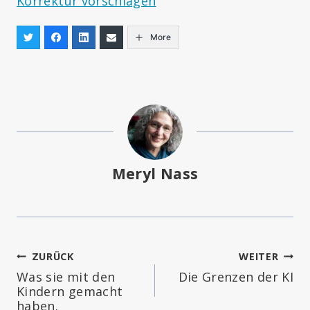
Korrektur vorschlagen
More
Meryl Nass
Beitragsnavigation
ZURÜCK
WEITER
Was sie mit den
Die Grenzen der KI
Kindern gemacht
haben.