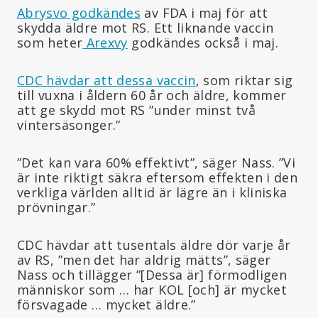
Abrysvo godkändes
av FDA i maj för att
skydda äldre mot RS. Ett liknande vaccin
som heter
Arexvy
godkändes också i maj.
CDC hävdar att dessa vaccin
, som riktar sig
till vuxna i åldern 60 år och äldre, kommer
att ge skydd mot RS ”under minst två
vintersäsonger.”
”Det kan vara 60% effektivt”, säger Nass. ”Vi
är inte riktigt säkra eftersom effekten i den
verkliga världen alltid är lägre än i kliniska
prövningar.”
CDC hävdar att tusentals äldre dör varje år
av RS, ”men det har aldrig mätts”, säger
Nass och tillägger ”[Dessa är] förmodligen
människor som … har KOL [och] är mycket
försvagade … mycket äldre.”