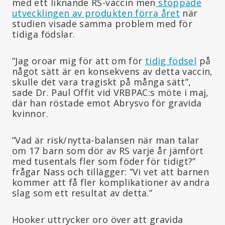
med ett liknande RS-vaccin men
stoppade
utvecklingen av produkten förra året
när
studien visade samma problem med för
tidiga födslar.
”Jag oroar mig för att om för
tidig födsel
på
något sätt är en konsekvens av detta vaccin,
skulle det vara tragiskt på många sätt”,
sade Dr. Paul Offit vid VRBPAC:s möte i maj,
där han röstade emot Abrysvo för gravida
kvinnor.
”Vad är risk/nytta-balansen när man talar
om 17 barn som dör av RS varje år jämfört
med tusentals fler som föder för tidigt?”
frågar Nass och tillägger: ”Vi vet att barnen
kommer att få fler komplikationer av andra
slag som ett resultat av detta.”
Hooker uttrycker oro över att gravida