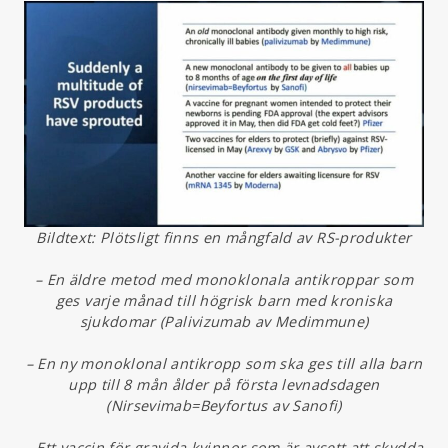
Bildtext: Plötsligt finns en mångfald av RS-produkter
– En äldre metod med monoklonala antikroppar som
ges varje månad till högrisk barn med kroniska
sjukdomar (Palivizumab av Medimmune)
– En ny monoklonal antikropp som ska ges till alla barn
upp till 8 mån ålder på första levnadsdagen
(Nirsevimab=Beyfortus av Sanofi)
– Ett vaccin för gravida kvinnor som är avsett att skydda