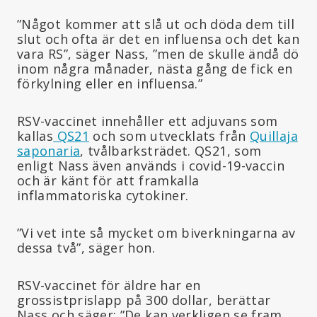
”Något kommer att slå ut och döda dem till
slut och ofta är det en influensa och det kan
vara RS”, säger Nass, ”men de skulle ändå dö
inom några månader, nästa gång de fick en
förkylning eller en influensa.”
RSV-vaccinet innehåller ett adjuvans som
kallas
QS21
och som utvecklats från
Quillaja
saponaria
, tvålbarksträdet. QS21, som
enligt Nass även används i covid-19-vaccin
och är känt för att framkalla
inflammatoriska cytokiner.
”Vi vet inte så mycket om biverkningarna av
dessa två”, säger hon.
RSV-vaccinet för äldre har en
grossistprislapp på 300 dollar, berättar
Nass och säger: ”De kan verkligen se fram