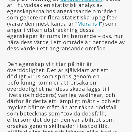
är i huvudsak en statistisk analys av
egenskaperna hos angränsande områden
som genererar flera statistiska uppgifter
(varav den mest kända är ”
Morans I
”) som
anger i vilken utsträckning dessa
egenskaper är rumsligt beroende – dvs. hur
nära dess värde i ett område är beroende av
dess värde i ett angränsande område.
Den egenskap vi tittar på här är
överdödlighet. Det är självklart att ett
dödligt virus som sprids genom en
befolkning kommer att orsaka en
överdödlighet när dess skada läggs till
livets (och dödens) vanliga växlingar, och
därför är detta ett lämpligt mått – och ett
mycket bättre mått än att räkna dödsfall
som betecknas som ”covida dödsfall”,
eftersom det döljer den variabilitet som
orsakas genom skillnader i testpolitik,