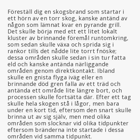
Föreställ dig en skogsbrand som startar i
ett hörn av en torr skog, kanske antänd av
någon som lämnat kvar en pyrande grill.
Det skulle börja med ett ett litet lokalt
kluster av brinnande föremål runtomkring,
som sedan skulle växa och sprida sig i
rankor tills det nådde lite torrt fnöske;
dessa områden skulle sedan i sin tur fatta
eld och kanske antända närliggande
områden genom direktkontakt. Ibland
skulle en gnista flyga iväg eller en
brinnande död gren falla av ett träd och
antända ett område lite längre bort, och
processen skulle fortsätta där. Efter ett tag
skulle hela skogen stå i lågor, men bara
under en kort tid, eftersom den snart skulle
brinna ut av sig själv, men med olika
områden som slocknar vid olika tidpunkter
eftersom bränderna inte startade i dessa
områden vid samma tidpunkt.