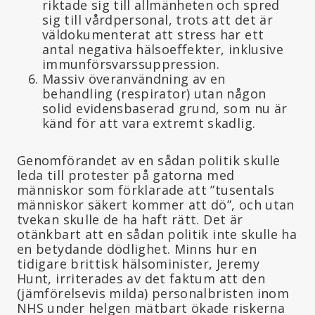
riktade sig till allmänheten och spred
sig till vårdpersonal, trots att det är
väldokumenterat att stress har ett
antal negativa hälsoeffekter, inklusive
immunförsvarssuppression.
Massiv överanvändning av en
behandling (respirator) utan någon
solid evidensbaserad grund, som nu är
känd för att vara extremt skadlig.
Genomförandet av en sådan politik skulle
leda till protester på gatorna med
människor som förklarade att ”tusentals
människor säkert kommer att dö”, och utan
tvekan skulle de ha haft rätt. Det är
otänkbart att en sådan politik inte skulle ha
en betydande dödlighet. Minns hur en
tidigare brittisk hälsominister, Jeremy
Hunt, irriterades av det faktum att den
(jämförelsevis milda) personalbristen inom
NHS under helgen mätbart ökade riskerna