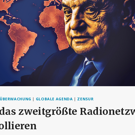
E ÜBERWACHUNG
|
GLOBALE AGENDA
|
ZENSUR
 das zweitgrößte Radionetz
ollieren