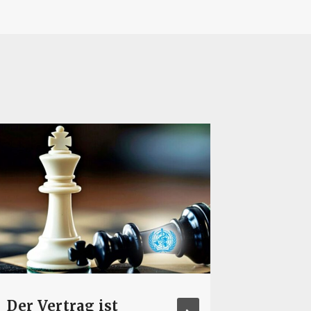
Der Vertrag ist
WHO b