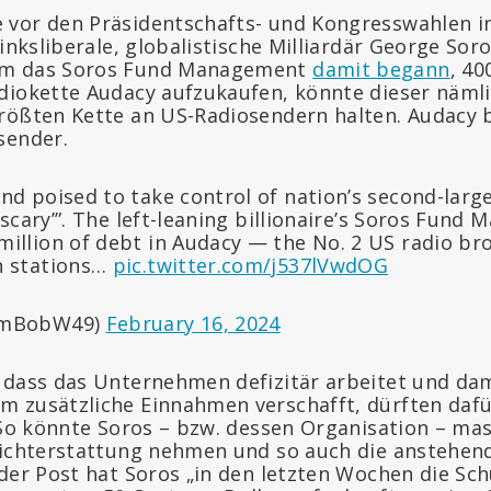
vor den Präsidentschafts- und Kongresswahlen in
linksliberale, globalistische Milliardär George Sor
em das Soros Fund Management
damit begann
, 40
diokette Audacy aufzukaufen, könnte dieser nämli
rößten Kette an US-Radiosendern halten. Audacy 
sender.
nd poised to take control of nation’s second-large
s scary’”. The left-leaning billionaire’s Soros Fun
illion of debt in Audacy — the No. 2 US radio br
h stations…
pic.twitter.com/j537lVwdOG
imBobW49)
February 16, 2024
 dass das Unternehmen defizitär arbeitet und da
m zusätzliche Einnahmen verschafft, dürften daf
 So könnte Soros – bzw. dessen Organisation – mas
richterstattung nehmen und so auch die anstehe
 der Post hat Soros „in den letzten Wochen die Sc