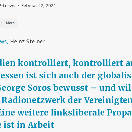
t24.news
Februar 22, 2024
More
ws,
Heinz Steiner
en kontrolliert, kontrolliert a
essen ist sich auch der globali
George Soros bewusst – und will
 Radionetzwerk der Vereinigten
Eine weitere linksliberale Pro
ist in Arbeit