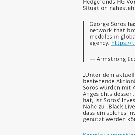
Hedgefonds HG Vora
Situation nahesteht
George Soros has
network that bro
meddles in global
agency.
https://
— Armstrong Ec
„Unter dem aktuell
bestehende Aktionä
Soros würden mit 
Angesichts dessen,
hat, ist Soros‘ In
Nähe zu „Black Liv
dass ein solches I
genutzt werden kö
Korrektur vorschla