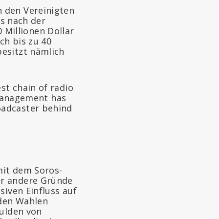
 den Vereinigten
os nach der
0 Millionen Dollar
ch bis zu 40
besitzt nämlich
st chain of radio
d Management has
oadcaster behind
mit dem Soros-
ür andere Gründe
siven Einfluss auf
nden Wahlen
hulden von