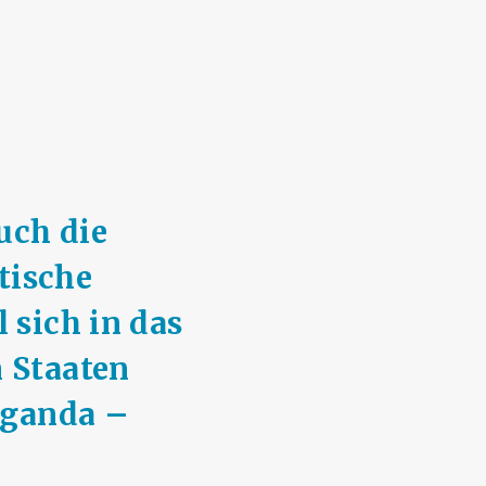
uch die
stische
 sich in das
 Staaten
paganda –