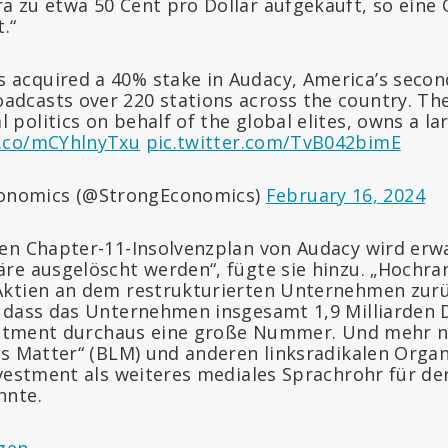
 zu etwa 50 Cent pro Dollar aufgekauft, so eine Q
.“
 acquired a 40% stake in Audacy, America’s secon
adcasts over 220 stations across the country. T
 politics on behalf of the global elites, owns a la
t.co/mCYhlnyTxu
pic.twitter.com/TvB042bimE
onomics (@StrongEconomics)
February 16, 2024
en Chapter-11-Insolvenzplan von Audacy wird erwa
re ausgelöscht werden“, fügte sie hinzu. „Hochra
Aktien an dem restrukturierten Unternehmen zurü
 dass das Unternehmen insgesamt 1,9 Milliarden 
vestment durchaus eine große Nummer. Und mehr n
es Matter“ (BLM) und anderen linksradikalen Organ
nvestment als weiteres mediales Sprachrohr für de
nnte.
gen