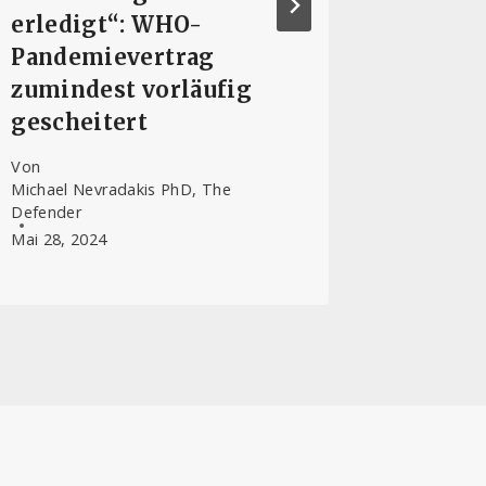
erledigt“: WHO-
Deutsc
Pandemievertrag
global
zumindest vorläufig
Verifi
gescheitert
Coron
andere
Von
zu ent
Michael Nevradakis PhD, The
Defender
Von
Jutta
Mai 28, 2024