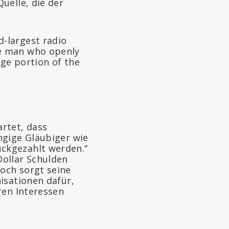
uelle, die der
d-largest radio
he man who openly
rge portion of the
rtet, dass
ngige Gläubiger wie
ckgezahlt werden.“
Dollar Schulden
och sorgt seine
isationen dafür,
ren Interessen