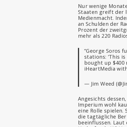
Nur wenige Monate 
Staaten greift der 
Medienmacht. Ind
an Schulden der Ra
Prozent der zweitg
mehr als 220 Radio
“George Soros fu
stations: ‘This i
bought up $400 m
iHeartMedia wit
— Jim Weed (@J
Angesichts dessen,
Imperium wohl kau
eine Rolle spielen.
die tagtägliche Be
beeinflussen. Laut