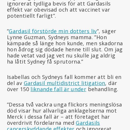
ignorerat tydliga bevis för att Gardasils
effekt var obevisad och att vaccinet var
potentiellt farligt”.
”
Gardasil förstörde min dotters liv
”, säger
Lynne Guzman, Sydneys mamma. ”Hon
kämpade så länge hon kunde, men skadorna
hon ådrog sig dödade henne till slut. Om jag
hade vetat vad jag vet nu skulle jag aldrig
ha låtit Sydney få sprutorna.”
Isabellas och Sydneys fall kommer att bli en
del av
Gardasil multidistrict litigation
, där
över 150
liknande fall är under
behandling.
”Dessa två vackra unga flickors meningslösa
död visar hur allvarliga anklagelserna mot
Merck i dessa fall är – att företaget har
överdrivit fördelarna med
Gardasils
cancerskyddande effekter
och ignorerat