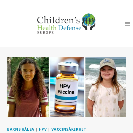
Skip
to
content
BARNS HÄLSA
|
HPV
|
VACCINSÄKERHET