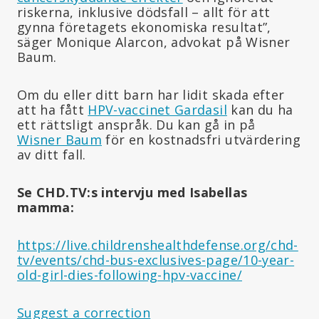
riskerna, inklusive dödsfall – allt för att
gynna företagets ekonomiska resultat”,
säger Monique Alarcon, advokat på Wisner
Baum.
Om du eller ditt barn har lidit skada efter
att ha fått
HPV-vaccinet Gardasil
kan du ha
ett rättsligt anspråk. Du kan gå in på
Wisner Baum
för en kostnadsfri utvärdering
av ditt fall.
Se CHD.TV:s intervju med Isabellas
mamma:
https://live.childrenshealthdefense.org/chd-
tv/events/chd-bus-exclusives-page/10-year-
old-girl-dies-following-hpv-vaccine/
Suggest a correction