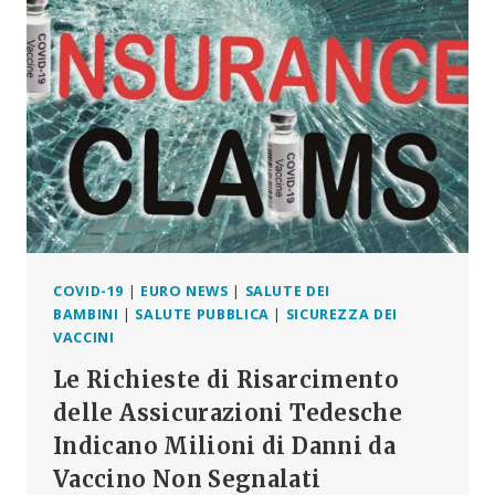
MAI
PIÙ
È
ORA”
–
DISCORSO
COMPLETO
(VIDEO+TRASCRIZIONE)
–
NORIMBERGA,
20
AGOSTO
2022
COVID-19
|
EURO NEWS
|
SALUTE DEI
BAMBINI
|
SALUTE PUBBLICA
|
SICUREZZA DEI
VACCINI
Le Richieste di Risarcimento
delle Assicurazioni Tedesche
Indicano Milioni di Danni da
Vaccino Non Segnalati