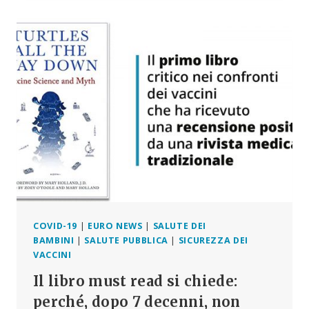
SUPPORTARE
VERA
SHARAV
–
IMPENSABILE
A
NORIMBERGA-
ANCORA!
COVID-19
|
EURO NEWS
|
SALUTE DEI
BAMBINI
|
SALUTE PUBBLICA
|
SICUREZZA DEI
VACCINI
Il libro must read si chiede:
perché, dopo 7 decenni, non