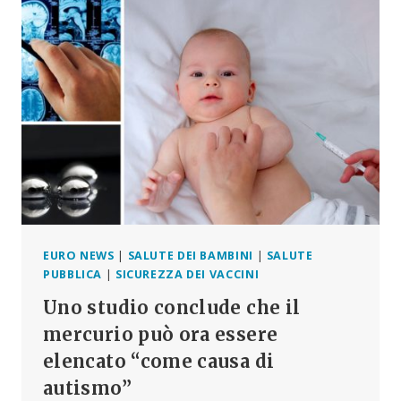
CHIEDE:
PERCHÉ,
DOPO
7
DECENNI,
NON
ABBIAMO
LE
PROVE
CHE
FORNISCANO
PIÙ
BENEFICI
CHE
EURO NEWS
|
SALUTE DEI BAMBINI
|
SALUTE
RISCHI?
PUBBLICA
|
SICUREZZA DEI VACCINI
Uno studio conclude che il
mercurio può ora essere
elencato “come causa di
autismo”