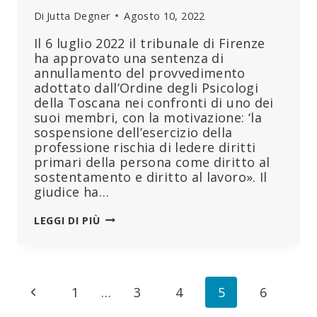
Di
Jutta Degner
Agosto 10, 2022
Il 6 luglio 2022 il tribunale di Firenze
ha approvato una sentenza di
annullamento del provvedimento
adottato dall’Ordine degli Psicologi
della Toscana nei confronti di uno dei
suoi membri, con la motivazione: ‘la
sospensione dell’esercizio della
professione rischia di ledere diritti
primari della persona come diritto al
sostentamento e diritto al lavoro». Il
giudice ha…
STORICA
LEGGI DI PIÙ
DECISIONE
CONTRO
L’OBBLIGO
DELLA
Navigazione
Pagina
1
…
3
4
5
6
VACCINAZIONE
DA