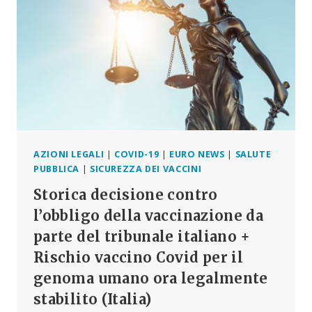
MILIONI
DI
DANNI
DA
VACCINO
NON
SEGNALATI
AZIONI LEGALI
|
COVID-19
|
EURO NEWS
|
SALUTE
PUBBLICA
|
SICUREZZA DEI VACCINI
Storica decisione contro
l’obbligo della vaccinazione da
parte del tribunale italiano +
Rischio vaccino Covid per il
genoma umano ora legalmente
stabilito (Italia)