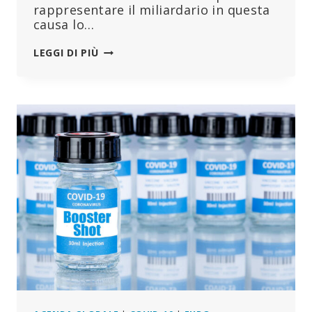
rappresentare il miliardario in questa
causa lo…
BONSENS.ORG
LEGGI DI PIÙ
RICHIEDE
UN
PROVVEDIMENTO
CAUTELARE
DI
NEI
CONFRONTI
DI
BILL
GATES:
L’UDIENZA
È
FISSATA
AL
22
SETTEMBRE
IN