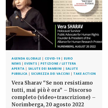
ORA
ESSERE
ELENCATO
“COME
CAUSA
DI
AUTISMO”
AGENDA GLOBALE
|
COVID-19
|
EURO
NEWS
|
EVENTS
|
PETIZIONE / LETTERA
APERTA
|
SALUTE DEI BAMBINI
|
SALUTE
PUBBLICA
|
SICUREZZA DEI VACCINI
|
TAKE ACTION
Vera Sharav “Se non resistiamo
tutti, mai più è ora” – Discorso
completo (video+trascrizione) –
Norimberga, 20 agosto 2022