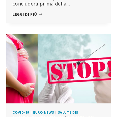
concluderà prima della…
SE
LEGGI DI PIÙ
PENSATE
CHE
NON
CI
SIA
UN
COORDINAMENTO
DELLE
RISPOSTE
ALLE
PANDEMIE
A
LIVELLO
MONDIALE,
ECCOVI
LE
PROVE
COVID-19
|
EURO NEWS
|
SALUTE DEI