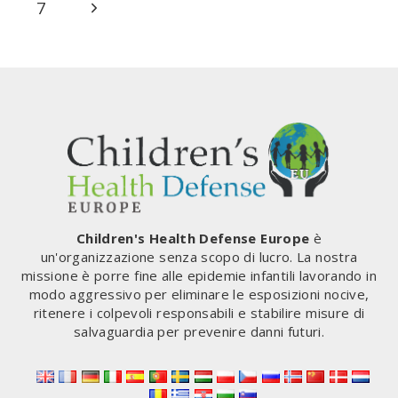
pagina
Precedente
Pagina
7
PARTE
DEL
successiva
TRIBUNALE
ITALIANO
+
RISCHIO
VACCINO
COVID
PER
IL
GENOMA
UMANO
ORA
Children's Health Defense Europe
è
LEGALMENTE
un'organizzazione senza scopo di lucro. La nostra
STABILITO
missione è porre fine alle epidemie infantili lavorando in
(ITALIA)
modo aggressivo per eliminare le esposizioni nocive,
ritenere i colpevoli responsabili e stabilire misure di
salvaguardia per prevenire danni futuri.