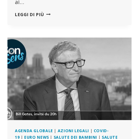
ai…
LA
LEGGI DI PIÙ
FRANCIA
SANZIONERÀ
UNO
DEI
SUOI
PIÙ
RICONOSCIUTI
ESPERTI
DI
EPIDEMIE?
AGENDA GLOBALE
|
AZIONI LEGALI
|
COVID-
19
|
EURO NEWS
|
SALUTE DEI BAMBINI
|
SALUTE