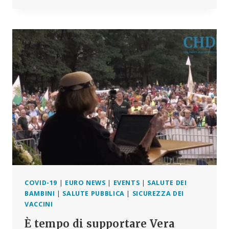
IL
VACCINO
COVID
DOVREBBE
ESSERE
BANDITO
PER
LE
DONNE
INCINTE
COVID-19
|
EURO NEWS
|
EVENTS
|
SALUTE DEI
BAMBINI
|
SALUTE PUBBLICA
|
SICUREZZA DEI
VACCINI
È tempo di supportare Vera