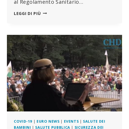
al Regolamento Sanitario…
TRATTATO
LEGGI DI PIÙ
DELL’OMS
SULLE
PANDEMIE:
IN
GIOCO
LE
NOSTRE
LIBERTÀ
FONDAMENTALI
COVID-19
|
EURO NEWS
|
EVENTS
|
SALUTE DEI
BAMBINI
|
SALUTE PUBBLICA
|
SICUREZZA DEI