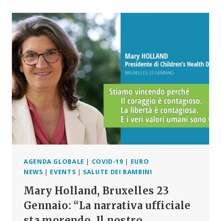
MISURE
DRACONIANE,
ORGANIZZATEVI,
DOVETE
TROVARE
LA
VOSTRA
TRIBÙ,
MA
NON
CONFORMATEVI
E
GLI
ALTRI
VI
AIUTERANNO”
AGENDA GLOBALE
|
COVID-19
|
EURO
NEWS
|
EVENTS
|
SALUTE DEI BAMBINI
Mary Holland, Bruxelles 23
Gennaio: “La narrativa ufficiale
sta morendo. Il nostro