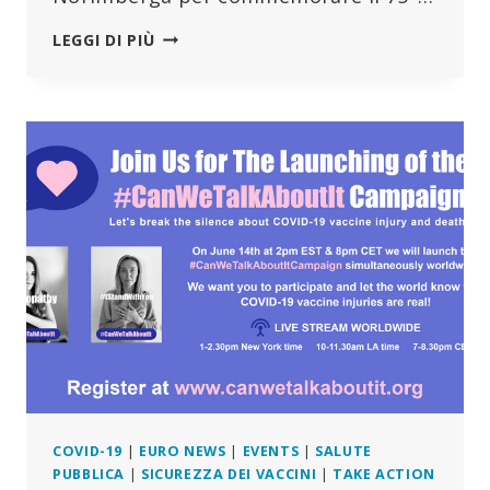
VERA
LEGGI DI PIÙ
SHARAV
“SE
NON
RESISTIAMO
TUTTI,
MAI
PIÙ
È
ORA”
–
DISCORSO
COMPLETO
(VIDEO+TRASCRIZIONE)
–
NORIMBERGA,
20
AGOSTO
2022
COVID-19
|
EURO NEWS
|
EVENTS
|
SALUTE
PUBBLICA
|
SICUREZZA DEI VACCINI
|
TAKE ACTION