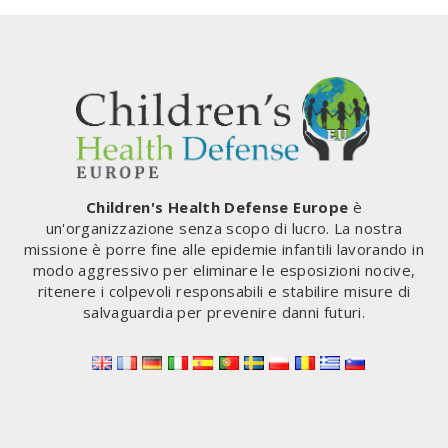
23
GENNAIO:
“LA
NARRATIVA
UFFICIALE
STA
MORENDO.
IL
NOSTRO
MOVIMENTO
Children's Health Defense Europe
è
PER
un'organizzazione senza scopo di lucro. La nostra
LA
missione è porre fine alle epidemie infantili lavorando in
LIBERTÀ,
modo aggressivo per eliminare le esposizioni nocive,
LA
ritenere i colpevoli responsabili e stabilire misure di
DEMOCRAZIA,
salvaguardia per prevenire danni futuri.
LA
VERITÀ
E
I
DIRITTI
UMANI