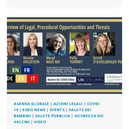
IL
SILENZIO
SULLE
LESIONI
E
SUI
DECESSI
DA
VACCINO
COVID-
19!
AGENDA GLOBALE
|
AZIONI LEGALI
|
COVID-
19
|
EURO NEWS
|
EVENTS
|
SALUTE DEI
BAMBINI
|
SALUTE PUBBLICA
|
SICUREZZA DEI
VACCINI
|
VIDEO