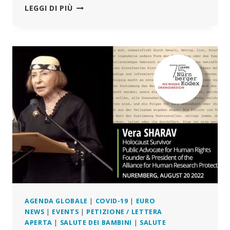
È
LEGGI DI PIÙ
TEMPO
DI
SUPPORTARE
VERA
SHARAV
–
IMPENSABILE
A
NORIMBERGA-
ANCORA!
AGENDA GLOBALE
|
COVID-19
|
EURO
NEWS
|
EVENTS
|
PETIZIONE / LETTERA
APERTA
|
SALUTE DEI BAMBINI
|
SALUTE