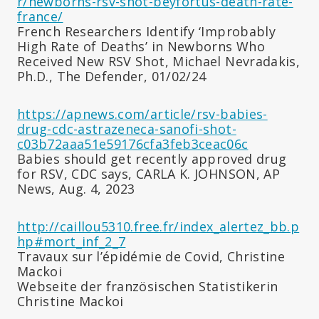
r/newborns-rsv-shot-beyfortus-death-rate-
france/
French Researchers Identify ‘Improbably
High Rate of Deaths’ in Newborns Who
Received New RSV Shot, Michael Nevradakis,
Ph.D., The Defender, 01/02/24
https://apnews.com/article/rsv-babies-
drug-cdc-astrazeneca-sanofi-shot-
c03b72aaa51e59176cfa3feb3ceac06c
Babies should get recently approved drug
for RSV, CDC says, CARLA K. JOHNSON, AP
News, Aug. 4, 2023
http://caillou5310.free.fr/index_alertez_bb.p
hp#mort_inf_2_7
Travaux sur l’épidémie de Covid, Christine
Mackoi
Webseite der französischen Statistikerin
Christine Mackoi