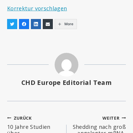
Korrektur vorschlagen
More
CHD Europe Editorial Team
Beitragsnavigation
ZURÜCK
WEITER
10 Jahre Studien
Shedding nach groß
über
angelegter mRNA-