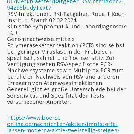
ull/Merkblaetter/Ratgeber_RSV.html#doc23
94298bodyText7
RSV-Infektionen, RKI-Ratgeber, Robert Koch-
Institut, Stand: 02.02.2024
Klinische Symptomatik und Labordiagnostik
PCR
Genomnachweise mittels
Polymerasekettenreaktion (PCR) sind selbst
bei geringer Viruslast in der Probe sehr
spezifisch, schnell und hochsensitiv. Zur
Verfügung stehen RSV-spezifische PCR-
Nachweissysteme sowie Multiplex-PCR zum
parallelen Nachweis von RSV und anderen
Erregern von Atemwegsinfektionen.
Generell gibt es große Unterschiede bei der
Sensitivität und Spezifität der Tests
verschiedener Anbieter.
https://www.boerse-
online.de/nachrichten/aktien/impfstoffe-
lassen-moderna-aktie-zweistellig-steigen-