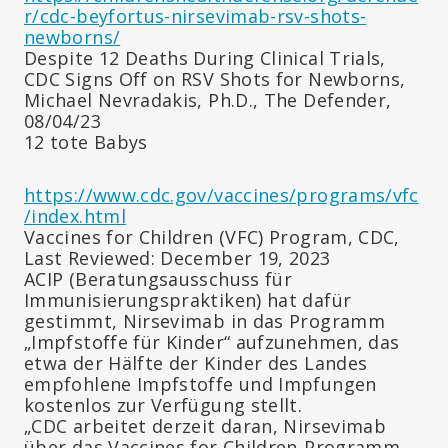
r/cdc-beyfortus-nirsevimab-rsv-shots-
newborns/
Despite 12 Deaths During Clinical Trials,
CDC Signs Off on RSV Shots for Newborns,
Michael Nevradakis, Ph.D., The Defender,
08/04/23
12 tote Babys
https://www.cdc.gov/vaccines/programs/vfc
/index.html
Vaccines for Children (VFC) Program, CDC,
Last Reviewed: December 19, 2023
ACIP (Beratungsausschuss für
Immunisierungspraktiken) hat dafür
gestimmt, Nirsevimab in das Programm
„Impfstoffe für Kinder“ aufzunehmen, das
etwa der Hälfte der Kinder des Landes
empfohlene Impfstoffe und Impfungen
kostenlos zur Verfügung stellt.
„CDC arbeitet derzeit daran, Nirsevimab
über das Vaccines for Children-Programm