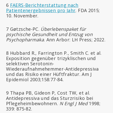
6
FAERS-Berichterstattung nach
Patientenergebnissen pro Jahr
. FDA 2015;
10. November.
7 Gøtzsche-PC.
Überlebenspaket für
psychische Gesundheit und Entzug von
Psychopharmaka
. Ann Arbor: LH Press; 2022.
8 Hubbard R., Farrington P., Smith C. et al.
Exposition gegenüber trizyklischen und
selektiven Serotonin-
Wiederaufnahmehemmer-Antidepressiva
und das Risiko einer Hüftfraktur. Am J
Epidemiol 2003;158:77-84.
9 Thapa PB, Gideon P, Cost TW, et al.
Antidepressiva und das Sturzrisiko bei
Pflegeheimbewohnern.
N Engl J Med
1998;
339: 875-82.