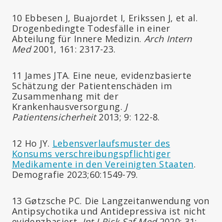
10 Ebbesen J, Buajordet I, Erikssen J, et al.
Drogenbedingte Todesfälle in einer
Abteilung für Innere Medizin.
Arch Intern
Med
2001, 161: 2317-23.
11 James JTA. Eine neue, evidenzbasierte
Schätzung der Patientenschäden im
Zusammenhang mit der
Krankenhausversorgung.
J
Patientensicherheit
2013; 9: 122-8.
12 Ho JY.
Lebensverlaufsmuster des
Konsums verschreibungspflichtiger
Medikamente in den Vereinigten Staaten
.
Demografie 2023;60:1549-79.
13 Gøtzsche PC. Die Langzeitanwendung von
Antipsychotika und Antidepressiva ist nicht
evidenzbasiert.
Int J Risk Saf Med
2020; 31: