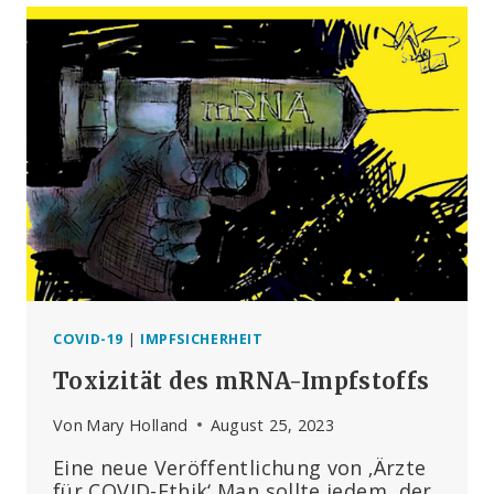
„KINDER
SOLLTEN
IN
GEWALTTÄTIGEN
KONFLIKTEN
KEINE
ROLLE
SPIELEN“
COVID-19
|
IMPFSICHERHEIT
Toxizität des mRNA-Impfstoffs
Von
Mary Holland
August 25, 2023
Eine neue Veröffentlichung von ‚Ärzte
für COVID-Ethik‘ Man sollte jedem, der