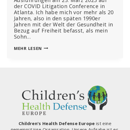
der COVID Litigation Conference in
Atlanta. Ich habe mich vor mehr als 20
Jahren, also in den späten 1990er
Jahren mit der Welt der Gesundheit in
Bezug auf Freiheit befasst, als mein
Sohn…
GERICHTE
MEHR LESEN
FOLGEN
DER
KULTUR
–
UND
DIE
KULTUR
IST
IM
WANDEL
Children's Health Defense Europe
ist eine
gemeinnützige Organisation. Unsere Aufgabe ist es,