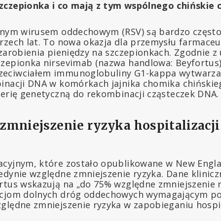
zczepionka i co mają z tym wspólnego chińskie 
alnym wirusem oddechowym (RSV) są bardzo częst
rzech lat. To nowa okazja dla przemysłu farmace
 zarobienia pieniędzy na szczepionkach. Zgodnie z
zepionka nirsevimab (nazwa handlowa: Beyfortus)
eciwciałem immunoglobuliny G1-kappa wytwarza
inacji DNA w komórkach jajnika chomika chińskie
ierię genetyczną do rekombinacji cząsteczek DNA.
mniejszenie ryzyka hospitalizacji 
cyjnym, które zostało opublikowane w New Engla
edynie względne zmniejszenie ryzyka. Dane klinic
rtus wskazują na „do 75% względne zmniejszenie 
kcjom dolnych dróg oddechowych wymagającym p
ględne zmniejszenie ryzyka w zapobieganiu hospita