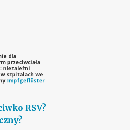
ie dla
ym przeciwciała
 niezależni
 w szpitalach we
jny
Impfgeflüster
eciwko RSV?
eczny?