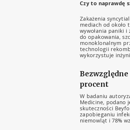
Czy to naprawdę s
Zakażenia syncyti
mediach od około t
wywołania paniki i
do opakowania, szc
monoklonalnym prz
technologii rekomb
wykorzystuje inżyn
Bezwzględne z
procent
W badaniu autoryza
Medicine, podano j
skuteczności Beyfo
zapobieganiu infe
niemowląt i 78% wz