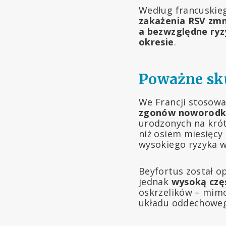
Według francuskieg
zakażenia RSV zmni
a bezwzględne ryz
okresie
.
Poważne sku
We Francji stosow
zgonów noworod
urodzonych na krót
niż osiem miesięcy
wysokiego ryzyka w
Beyfortus został o
jednak
wysoką czę
oskrzelików – mim
układu oddechowe