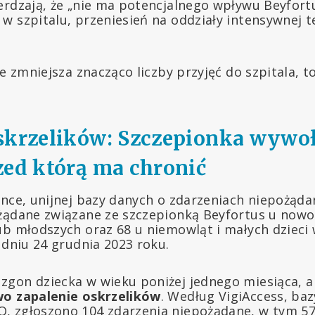
erdzają, że „nie ma potencjalnego wpływu Beyfor
 szpitalu, przeniesień na oddziały intensywnej te
e zmniejsza znacząco liczby przyjęć do szpitala, to
skrzelików: Szczepionka wywo
zed którą ma chronić
ance, unijnej bazy danych o zdarzeniach niepożąda
ożądane związane ze szczepionką Beyfortus u now
ub młodszych oraz 68 u niemowląt i małych dzieci
 dniu 24 grudnia 2023 roku.
gon dziecka w wieku poniżej jednego miesiąca, a
wo zapalenie oskrzelików
. Według VigiAccess, ba
 zgłoszono 104 zdarzenia niepożądane, w tym 57 