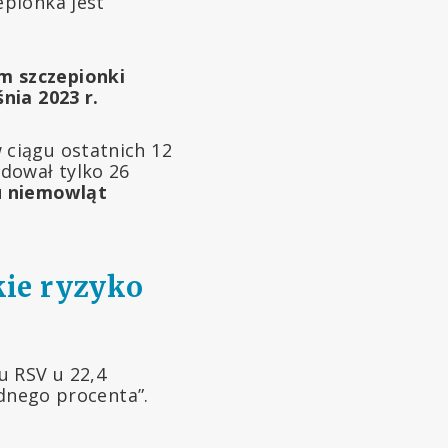
epionka jest
m szczepionki
nia 2023 r.
ciągu ostatnich 12
dował tylko 26
u niemowląt
kie ryzyko
u RSV u 22,4
ednego procenta”.