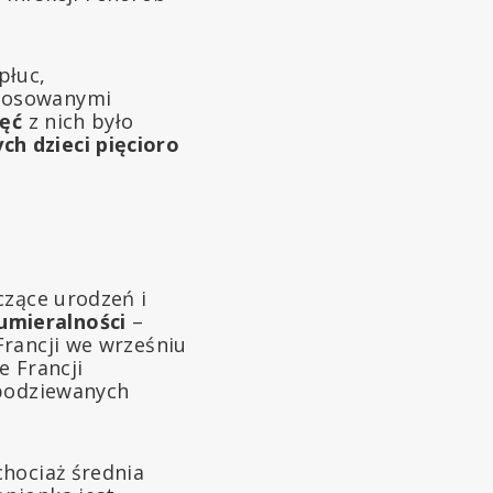
płuc,
stosowanymi
ięć
z nich było
ch dzieci pięcioro
czące urodzeń i
umieralności
–
Francji we wrześniu
e Francji
spodziewanych
chociaż średnia