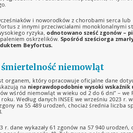
go.
cześniaków i noworodków z chorobami serca lub 
ortus z innymi przeciwciałami monoklonalnymi 
 wysokiego ryzyka,
odnotowano
sześć zgonów
– p
paleniem oskrzelików.
Spośród sześciorga zmarły
oduktem Beyfortus.
 śmiertelność niemowląt
est organem, który opracowuje oficjalne dane doty
skazują na
nieprawdopodobnie wysoki wskaźnik 
nów wśród niemowląt w wieku od 2 do 6 dni” – we 
3 roku. Według danych INSEE we wrześniu 2023 r. w
zgony na 55 489 urodzeń, chociaż średnia liczba 
.
3 r. dane wykazały 61 zgonów na 57 940 urodzeń, 