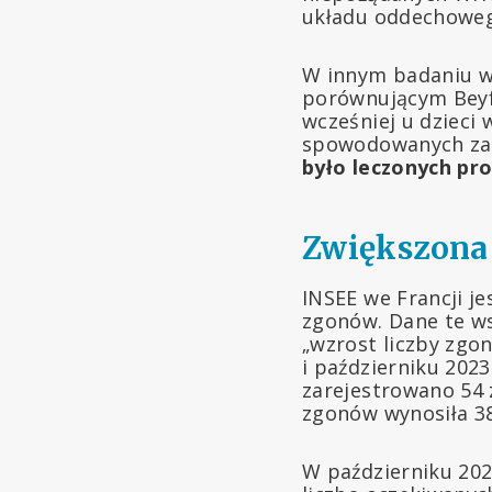
układu oddechowe
W innym badaniu w
porównującym Beyf
wcześniej u dzieci
spowodowanych za
było leczonych pr
Zwiększona
INSEE we Francji j
zgonów. Dane te w
„wzrost liczby zgo
i październiku 202
zarejestrowano 54 
zgonów wynosiła 38
W październiku 202