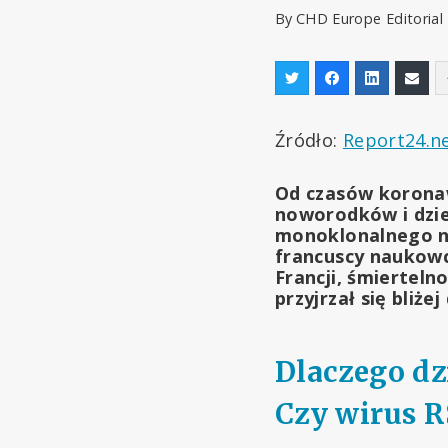
By
CHD Europe Editoria
Źródło:
Report24.n
Od czasów koronaw
noworodków i dzie
monoklonalnego ni
francuscy naukow
Francji, śmiertel
przyjrzał się bliż
Dlaczego dz
Czy wirus R