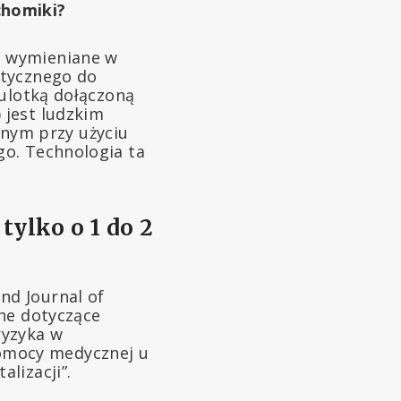
chomiki?
o wymieniane w
utycznego do
 ulotką dołączoną
 jest ludzkim
nym przy użyciu
go. Technologia ta
tylko o 1 do 2
nd Journal of
zne dotyczące
ryzyka w
omocy medycznej u
lizacji”.