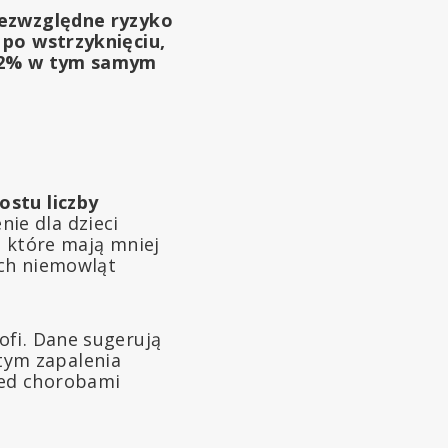
ezwzględne ryzyko
 po wstrzyknięciu,
do 2% w tym samym
ostu liczby
nie dla dzieci
, które mają mniej
ych niemowląt
ofi. Dane sugerują
tym zapalenia
zed chorobami