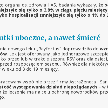
o organu ds. zdrowia HAS, badania wykazały, że
b
ejszyło się tylko o 3,8% w ciągu pięciu miesięcy
yko hospitalizacji zmniejszyło się tylko o 1% 
tki uboczne, a nawet śmierć
anie nowego leku „Beyfortus” doprowadziło do
wzr
ków
. Lek jest oferowany jako jednorazowe szczepie
ko przed lub w trakcie sezonu RSV oraz dla dzieci
 przed rozpoczęciem sezonu. Również dla niektór
 wieku od 8 do 19 miesięcy.
pracowany wspólnie przez firmy AstraZeneca i San
stość występowania działań niepożądanych
– w 
o że leczenie ma na celu ochronę noworodków pr
go.