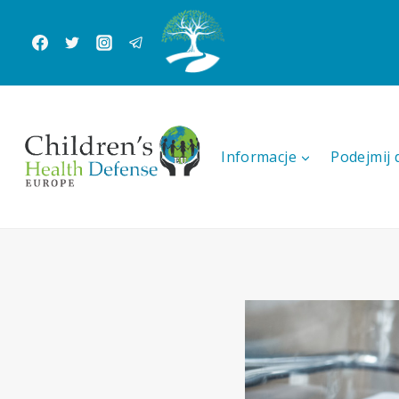
Przeskocz
do
treści
Informacje
Podejmij 