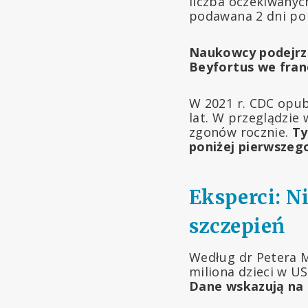
liczba oczekiwanyc
podawana 2 dni po
Naukowcy podejrze
Beyfortus we franc
W 2021 r. CDC opub
lat. W przeglądzie
zgonów rocznie.
Ty
poniżej pierwszego
Eksperci: N
szczepień
Według dr Petera M
miliona dzieci w US
Dane wskazują na 