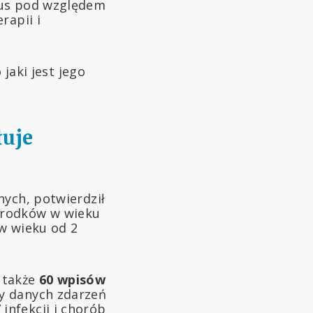
tus pod względem
rapii i
 jaki jest jego
łuje
nych, potwierdził
orodków w wieku
 w wieku od 2
 także
60 wpisów
zy danych zdarzeń
infekcji i chorób