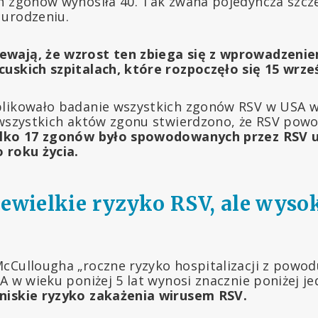
h zgonów wynosiła 40. Tak zwana pojedyncza szcz
 urodzeniu.
wają, że wzrost ten zbiega się z wprowadzenie
uskich szpitalach, które rozpoczęło się 15 wrześ
likowało badanie wszystkich zgonów RSV w USA w 
 wszystkich aktów zgonu stwierdzono, że RSV powo
lko 17 zgonów było spowodowanych przez RSV 
 roku życia.
iewielkie ryzyko RSV, ale wyso
cCullougha „roczne ryzyko hospitalizacji z powod
A w wieku poniżej 5 lat wynosi znacznie poniżej j
niskie ryzyko zakażenia wirusem RSV.