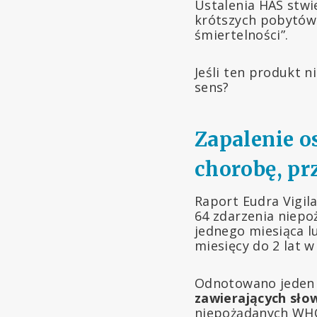
Ustalenia HAS stwi
krótszych pobytów w
śmiertelności”.
Jeśli ten produkt ni
sens?
Zapalenie o
chorobę, pr
Raport Eudra Vigil
64 zdarzenia niep
jednego miesiąca l
miesięcy do 2 lat w
Odnotowano jeden z
zawierających sło
niepożądanych WHO,