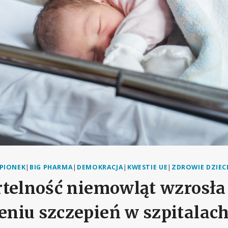
PIONEK
|
BIG PHARMA
|
DEMOKRACJA
|
KWESTIE UE
|
ZDROWIE DZIEC
rtelność niemowląt wzrosła
niu szczepień w szpitalac