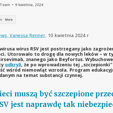
l Team
9 kwietnia, 2024
More
ews, Vanessa Renner,
10 kwietnia 2024 r
irusa wirus RSV jest postrzegany jako zagrożen
ci. Utorowało to drogę dla nowych leków – w t
rsevimab, znanego jako Beyfortus. Wybuchowe:
cy
odkryli
, że po wprowadzeniu tej „szczepionki”
ność wśród niemowląt wzrosła. Program edukacy
ej danym na temat substancji czynnej.
ieci muszą być szczepione prz
SV jest naprawdę tak niebezpi