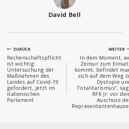
David Bell
Beitragsnavigation
ZURÜCK
WEITER
Rechenschaftspflicht
In dem Moment, w
ist wichtig:
Zensur zum Einsat
Untersuchung der
kommt, befindet ma
Maßnahmen des
sich auf dem Weg z
Landes auf Covid-19
Dystopie un
gefordert, jetzt im
Totalitarismus“, sag
italienischen
RFK Jr. vor de
Parlament
Auschuss de
Repräsentantenhause