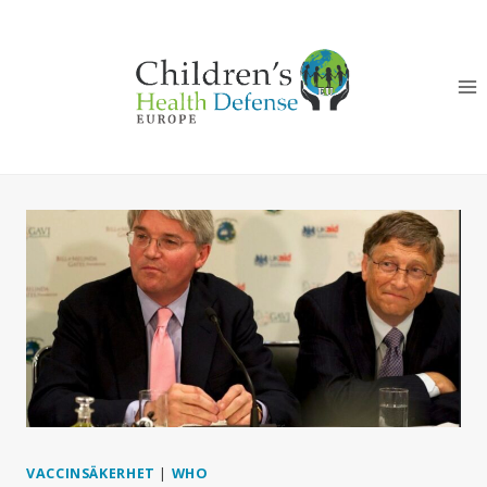
Skip
to
content
VACCINSÄKERHET
|
WHO