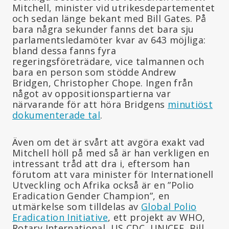
Mitchell, minister vid utrikesdepartementet
och sedan länge bekant med Bill Gates. På
bara några sekunder fanns det bara sju
parlamentsledamöter kvar av 643 möjliga:
bland dessa fanns fyra
regeringsföreträdare, vice talmannen och
bara en person som stödde Andrew
Bridgen, Christopher Chope. Ingen från
något av oppositionspartierna var
närvarande för att höra Bridgens
minutiöst
dokumenterade tal
.
Även om det är svårt att avgöra exakt vad
Mitchell höll på med så är han verkligen en
intressant tråd att dra i, eftersom han
förutom att vara minister för Internationell
Utveckling och Afrika också är en ”Polio
Eradication Gender Champion”, en
utmärkelse som tilldelas av
Global Polio
Eradication Initiative
, ett projekt av WHO,
Rotary International, US CDC, UNICEF, Bill