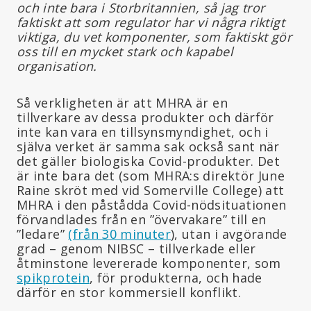
och inte bara i Storbritannien, så jag tror
faktiskt att som regulator har vi några riktigt
viktiga, du vet komponenter, som faktiskt gör
oss till en mycket stark och kapabel
organisation.
Så verkligheten är att MHRA är en
tillverkare av dessa produkter och därför
inte kan vara en tillsynsmyndighet, och i
själva verket är samma sak också sant när
det gäller biologiska Covid-produkter. Det
är inte bara det (som MHRA:s direktör June
Raine skröt med vid Somerville College) att
MHRA i den påstådda Covid-nödsituationen
förvandlades från en ”övervakare” till en
”ledare”
(från 30 minuter
), utan i avgörande
grad – genom NIBSC – tillverkade eller
åtminstone levererade komponenter, som
spikprotein
, för produkterna, och hade
därför en stor kommersiell konflikt.