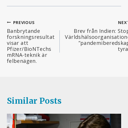
Inläggsnavigering
PREVIOUS
NEX
Banbrytande
Brev från Indien: St
forskningsresultat
Världshälsoorganisatio
visar att
”pandemiberedskap
Pfizer/BioNTechs
tyr
mRNA-teknik är
felbenägen.
Similar Posts