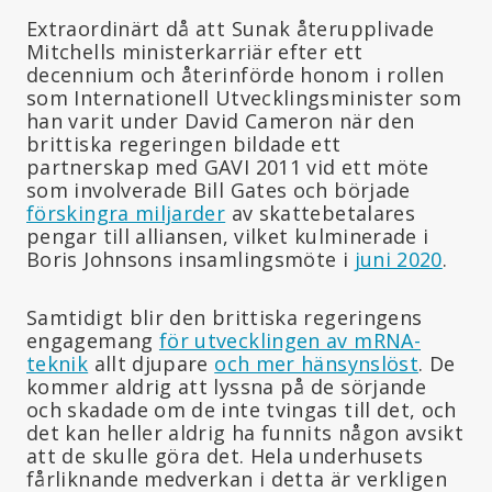
Extraordinärt då att Sunak återupplivade
Mitchells ministerkarriär efter ett
decennium och återinförde honom i rollen
som Internationell Utvecklingsminister som
han varit under David Cameron när den
brittiska regeringen bildade ett
partnerskap med GAVI 2011 vid ett möte
som involverade Bill Gates och började
förskingra miljarder
av skattebetalares
pengar till alliansen, vilket kulminerade i
Boris Johnsons insamlingsmöte i
juni 2020
.
Samtidigt blir den brittiska regeringens
engagemang
för utvecklingen av mRNA-
teknik
allt djupare
och mer hänsynslöst
. De
kommer aldrig att lyssna på de sörjande
och skadade om de inte tvingas till det, och
det kan heller aldrig ha funnits någon avsikt
att de skulle göra det. Hela underhusets
fårliknande medverkan i detta är verkligen