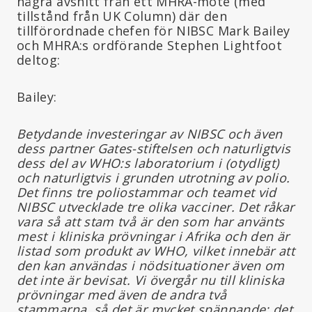
några avsnitt från ett MHRA-möte (med
tillstånd från UK Column) där den
tillförordnade chefen för NIBSC Mark Bailey
och MHRA:s ordförande Stephen Lightfoot
deltog:
Bailey:
Betydande investeringar av NIBSC och även
dess partner Gates-stiftelsen och naturligtvis
dess del av WHO:s laboratorium i (otydligt)
och naturligtvis i grunden utrotning av polio.
Det finns tre poliostammar och teamet vid
NIBSC utvecklade tre olika vacciner. Det råkar
vara så att stam två är den som har använts
mest i kliniska prövningar i Afrika och den är
listad som produkt av WHO, vilket innebär att
den kan användas i nödsituationer även om
det inte är bevisat. Vi övergår nu till kliniska
prövningar med även de andra två
stammarna, så det är mycket spännande: det