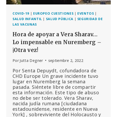
AMIGOS
FALLECIDOS
POCO
COVID-19
|
EUROPEO CUESTIONES
|
EVENTOS
|
DESPUÉS
SALUD INFANTIL
|
SALUD PÚBLICA
|
SEGURIDAD DE
DE
LAS VACUNAS
RECIBIR
Hora de apoyar a Vera Sharav…
UNA
INYECCIÓN
Lo impensable en Nuremberg –
DE
¡Otra vez!
COVID-
19.
Por
Jutta Degner
septiembre 2, 2022
Por Senta Depuydt, cofundadora de
CHD Europe Un grave incidente tuvo
lugar en Nuremberg la semana
pasada. Siéntete libre de compartir
esta información. Este tipo de abuso
no debe ser tolerado. Vera Sharav,
nacida judía rumana [ciudadana
estadounidense, residente en Nueva
York] , sobreviviente del Holocausto y