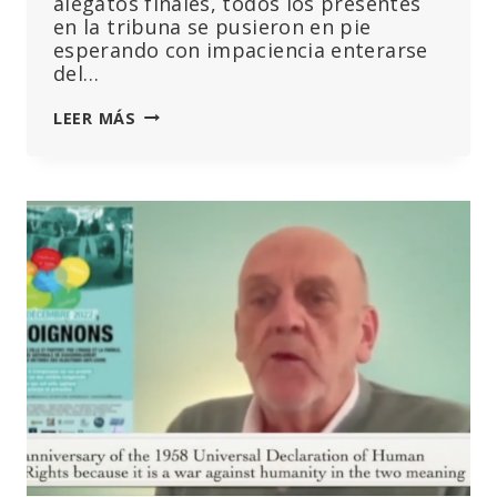
alegatos finales, todos los presentes
en la tribuna se pusieron en pie
esperando con impaciencia enterarse
del…
EL
LEER MÁS
JUICIO
DEL
PROF.
SUCHARIT
BHAKDI:
¿QUIÉN
INTENTA
SILENCIAR
A
LA
VOZ
CIENTÍFICA
PRINCIPAL
QUE
NOS
ADVIERTE