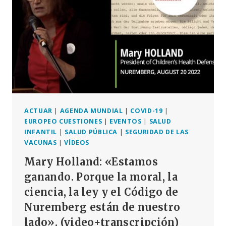
NUNCA
MÁS
ES
AHORA»
(VIDEO)
–
NUREMBERG,
20
DE
AGOSTO
DE
ACTUAR
|
AGENDA MUNDIAL
|
COVID-19
|
2022
EUROPEO CUESTIONES
|
EVENTOS
|
SALUD
INFANTIL
|
SALUD PÚBLICA
|
SEGURIDAD DE LAS
VACUNAS
|
VÍDEOS
Mary Holland: «Estamos
ganando. Porque la moral, la
ciencia, la ley y el Código de
Nuremberg están de nuestro
lado». (video+transcripción)