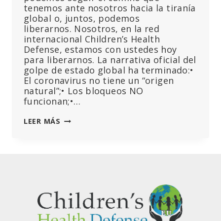
tenemos ante nosotros hacia la tiranía
global o, juntos, podemos
liberarnos. Nosotros, en la red
internacional Children’s Health
Defense, estamos con ustedes hoy
para liberarnos. La narrativa oficial del
golpe de estado global ha terminado:•
El coronavirus no tiene un “origen
natural”;• Los bloqueos NO
funcionan;•…
MARY
LEER MÁS
HOLLAND,
BRUSELAS,
23
DE
ENERO:
«LA
NARRATIVA
OFICIAL
ESTÁ