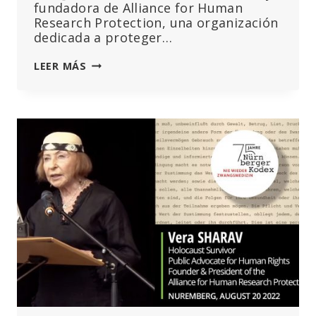
fundadora de Alliance for Human
Research Protection, una organización
dedicada a proteger…
HORA
LEER MÁS
DE
APOYAR
A
VERA
SHARAV…
LO
IMPENSABLE
EN
NUREMBERG
–
¡OTRA
VEZ!