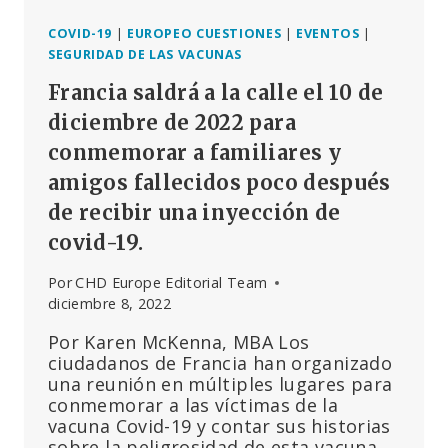
SOBRE
LA
COVID-19
|
EUROPEO CUESTIONES
|
EVENTOS
|
TECNOLOGÍA
SEGURIDAD DE LAS VACUNAS
DEL
Francia saldrá a la calle el 10 de
ARNM?
diciembre de 2022 para
conmemorar a familiares y
amigos fallecidos poco después
de recibir una inyección de
covid-19.
Por
CHD Europe Editorial Team
diciembre 8, 2022
Por Karen McKenna, MBA Los
ciudadanos de Francia han organizado
una reunión en múltiples lugares para
conmemorar a las víctimas de la
vacuna Covid-19 y contar sus historias
sobre la peligrosidad de esta vacuna.