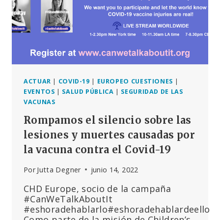
ACTUAR
|
COVID-19
|
EUROPEO CUESTIONES
|
EVENTOS
|
SALUD PÚBLICA
|
SEGURIDAD DE LAS
VACUNAS
Rompamos el silencio sobre las
lesiones y muertes causadas por
la vacuna contra el Covid-19
Por
Jutta Degner
junio 14, 2022
CHD Europe, socio de la campaña
#CanWeTalkAboutIt
#eshoradehablarlo#eshoradehablardeello
Como parte de la misión de Children’s