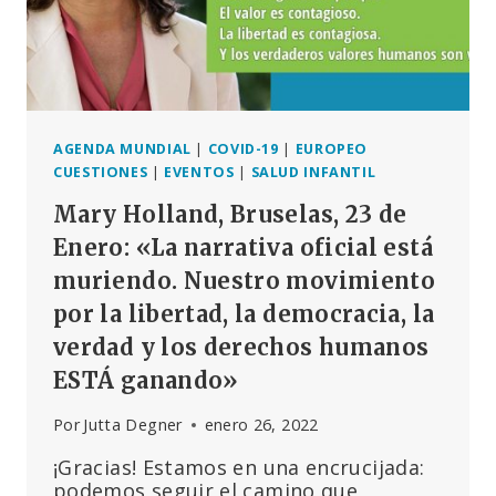
CONTRA
EL
COVID-
19
AGENDA MUNDIAL
|
COVID-19
|
EUROPEO
CUESTIONES
|
EVENTOS
|
SALUD INFANTIL
Mary Holland, Bruselas, 23 de
Enero: «La narrativa oficial está
muriendo. Nuestro movimiento
por la libertad, la democracia, la
verdad y los derechos humanos
ESTÁ ganando»
Por
Jutta Degner
enero 26, 2022
¡Gracias! Estamos en una encrucijada:
podemos seguir el camino que