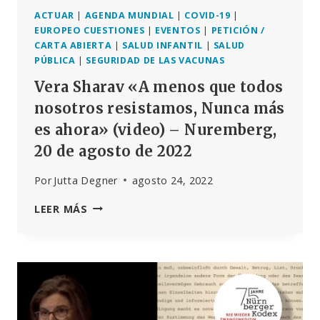
ACTUAR
|
AGENDA MUNDIAL
|
COVID-19
|
EUROPEO CUESTIONES
|
EVENTOS
|
PETICIÓN /
CARTA ABIERTA
|
SALUD INFANTIL
|
SALUD
PÚBLICA
|
SEGURIDAD DE LAS VACUNAS
Vera Sharav «A menos que todos
nosotros resistamos, Nunca más
es ahora» (video) – Nuremberg,
20 de agosto de 2022
Por
Jutta Degner
agosto 24, 2022
VERA
LEER MÁS
SHARAV
«A
MENOS
QUE
TODOS
NOSOTROS
RESISTAMOS,