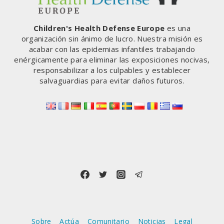
MURIENDO.
NUESTRO
MOVIMIENTO
Children's Health Defense Europe
es una
POR
organización sin ánimo de lucro. Nuestra misión es
LA
acabar con las epidemias infantiles trabajando
LIBERTAD,
enérgicamente para eliminar las exposiciones nocivas,
LA
responsabilizar a los culpables y establecer
DEMOCRACIA,
salvaguardias para evitar daños futuros.
LA
VERDAD
Y
LOS
DERECHOS
HUMANOS
ESTÁ
GANANDO»
Sobre
Actúa
Comunitario
Noticias
Legal