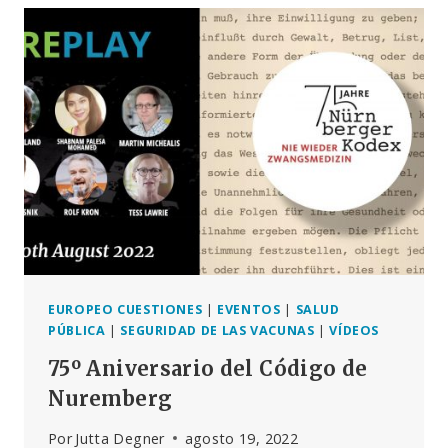
PORQUE
LA
MORAL,
LA
CIENCIA,
LA
LEY
Y
EL
CÓDIGO
DE
NUREMBERG
ESTÁN
DE
NUESTRO
EUROPEO CUESTIONES
|
EVENTOS
|
SALUD
LADO».
PÚBLICA
|
SEGURIDAD DE LAS VACUNAS
|
VÍDEOS
(VIDEO+TRANSCRIPCIÓN)
75º Aniversario del Código de
NUREMBERG,
20
Nuremberg
DE
AGOSTO
Por
Jutta Degner
agosto 19, 2022