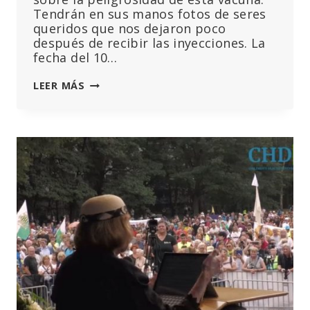
Tendrán en sus manos fotos de seres
queridos que nos dejaron poco
después de recibir las inyecciones. La
fecha del 10…
FRANCIA
LEER MÁS
SALDRÁ
A
LA
CALLE
EL
10
DE
DICIEMBRE
DE
2022
PARA
CONMEMORAR
A
FAMILIARES
Y