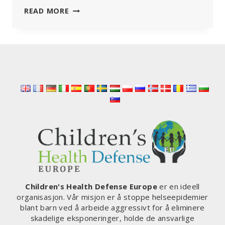
DET
READ MORE
NYE
SYSTEMET
FOR
DIGITALE
STRAKSBETALINGER
ER
IKKE
DSP,
SIER
MYNDIGHETENE
–
MEN
KRITIKERNE
MENER
DET
FORTSATT
Children's Health Defense Europe
er en ideell
HANDLER
organisasjon. Vår misjon er å stoppe helseepidemier
OM
blant barn ved å arbeide aggressivt for å eliminere
KONTROLL
skadelige eksponeringer, holde de ansvarlige