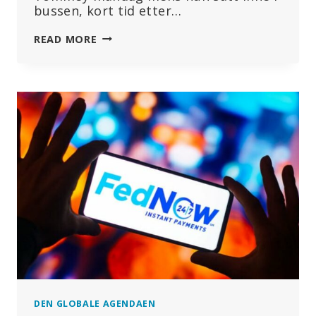
bussen, kort tid etter…
CHD
READ MORE
LANSERER
«VAX-
UNVAX»-
BUSSTURNÉ:
«MENNESKER
OVER
PROFITT,
SANNHET
OVER
LØGNER,
MOT
OVER
FRYKT»
DEN GLOBALE AGENDAEN