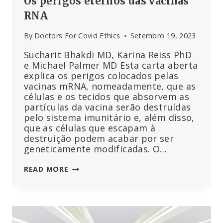
Os perigos eternos das vacinas
RNA
By
Doctors For Covid Ethics
Setembro 19, 2023
Sucharit Bhakdi MD, Karina Reiss PhD
e Michael Palmer MD Esta carta aberta
explica os perigos colocados pelas
vacinas mRNA, nomeadamente, que as
células e os tecidos que absorvem as
partículas da vacina serão destruídas
pelo sistema imunitário e, além disso,
que as células que escapam à
destruição podem acabar por ser
geneticamente modificadas. O…
OS
READ MORE
PERIGOS
ETERNOS
DAS
VACINAS
RNA