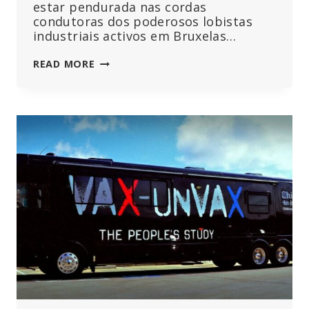
estar pendurada nas cordas
condutoras dos poderosos lobistas
industriais activos em Bruxelas…
A
READ MORE
POLÓNIA
VAI
ENTRAR
COM
UMA
AÇÃO
JUDICIAL
CONTRA
A
POLÍTICA
CLIMÁTICA
“AUTORITÁRIA”
DA
UE