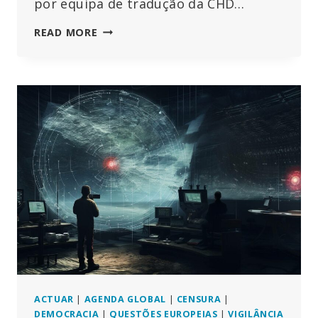
por equipa de tradução da CHD…
ENTREVISTA
READ MORE
FINAL
COM
O
PATOLOGISTA
ARNE
BURKHARDT:
REVELAR
OS
GRAVES
PERIGOS
DAS
VACINAS
DE
ARNM
ACTUAR
|
AGENDA GLOBAL
|
CENSURA
|
DEMOCRACIA
|
QUESTÕES EUROPEIAS
|
VIGILÂNCIA