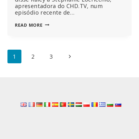
apresentadora do CHD.TV, num
episódio recente de…
“UMA
READ MORE
INJEÇÃO
DESTRUIU
A
MINHA
Page
Next
1
2
3
VIDA”:
MULHER
navigation
Page
AFETADA
PELA
VACINA
CONTRA
O
HPV
DA
MERCK
FALA