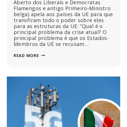
Aberto dos Liberais e Democratas
Flamengos e antigo Primeiro-Ministro
belga) apela aos países da UE para que
transfiram todo o poder sobre eles
para as estruturas da UE: “Qual é o
principal problema da crise atual? O
principal problema é que os Estados-
Membros da UE se recusam…
A
READ MORE
UE
TEM
DEMASIADO
POUCO
PODER
PARA
LIDAR
COM
A
CRISE?