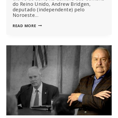
do Reino Unido, Andrew Bridgen,
deputado (independente) pelo
Noroeste…
DEBATE
READ MORE
NO
PARLAMENTO
ACENDE
SOBRE
EXCESSO
DE
MORTES
E
PREOCUPAÇÕES
COM
A
SEGURANÇA
DAS
VACINAS