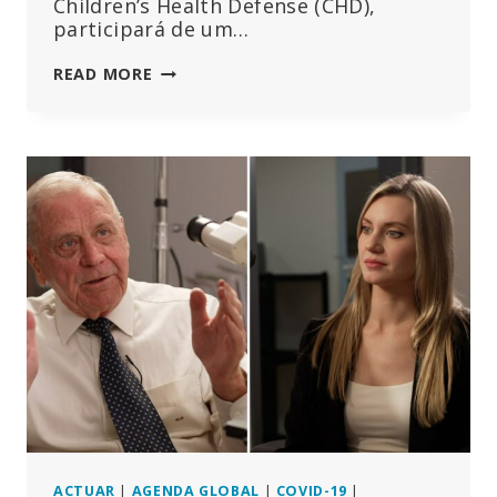
Children’s Health Defense (CHD),
participará de um…
BRIAN
READ MORE
HOOKER,
DA
CHD,
PARTICIPA
NUM
PAINEL
DE
PERITOS
SOBRE
O
ENCOBRIMENTO
DA
COVID
ACTUAR
|
AGENDA GLOBAL
|
COVID-19
|