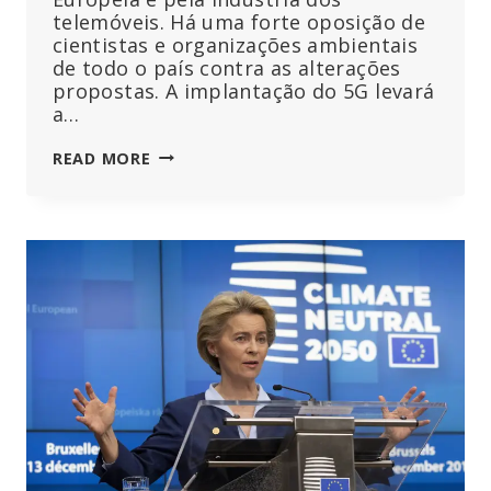
telemóveis. Há uma forte oposição de
cientistas e organizações ambientais
de todo o país contra as alterações
propostas. A implantação do 5G levará
a…
ITÁLIA
READ MORE
SUJEITA
A
PRESSÕES
PARA
AUMENTAR
OS
LIMITES
DE
EXPOSIÇÃO
À
RADIAÇÃO