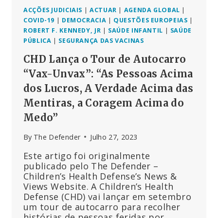
ACÇÕES JUDICIAIS
|
ACTUAR
|
AGENDA GLOBAL
|
COVID-19
|
DEMOCRACIA
|
QUESTÕES EUROPEIAS
|
ROBERT F. KENNEDY, JR
|
SAÚDE INFANTIL
|
SAÚDE
PÚBLICA
|
SEGURANÇA DAS VACINAS
CHD Lança o Tour de Autocarro
“Vax-Unvax”: “As Pessoas Acima
dos Lucros, A Verdade Acima das
Mentiras, a Coragem Acima do
Medo”
By
The Defender
Julho 27, 2023
Este artigo foi originalmente
publicado pelo The Defender –
Children’s Health Defense’s News &
Views Website. A Children’s Health
Defense (CHD) vai lançar em setembro
um tour de autocarro para recolher
histórias de pessoas feridas por