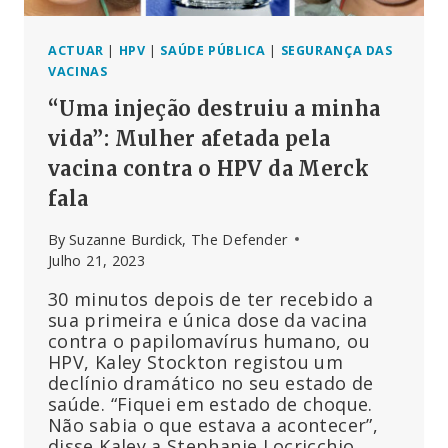
DAS
MENTIRAS,
A
ACTUAR
|
HPV
|
SAÚDE PÚBLICA
|
SEGURANÇA DAS
CORAGEM
VACINAS
ACIMA
“Uma injeção destruiu a minha
DO
MEDO”
vida”: Mulher afetada pela
vacina contra o HPV da Merck
fala
By
Suzanne Burdick, The Defender
Julho 21, 2023
30 minutos depois de ter recebido a
sua primeira e única dose da vacina
contra o papilomavírus humano, ou
HPV, Kaley Stockton registou um
declínio dramático no seu estado de
saúde. “Fiquei em estado de choque.
Não sabia o que estava a acontecer”,
disse Kaley a Stephanie Locricchio,