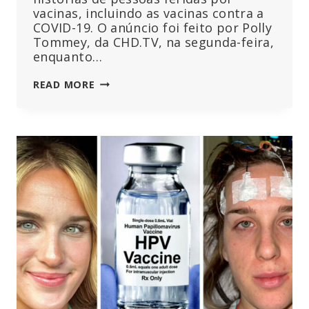
vacinas, incluindo as vacinas contra a
COVID-19. O anúncio foi feito por Polly
Tommey, da CHD.TV, na segunda-feira,
enquanto…
CHD
READ MORE
LANÇA
O
TOUR
DE
AUTOCARRO
“VAX-
UNVAX”:
“AS
PESSOAS
ACIMA
DOS
LUCROS,
A
VERDADE
ACIMA