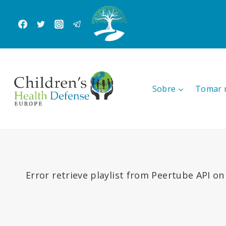
Skip
to
content
Sobre
Tomar 
Error retrieve playlist from Peertube API on