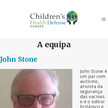
Skip
to
content
A equipa
John Stone
John Stone é
um pai com
autismo,
ativista da
segurança
das vacinas
e é o editor
britânico e