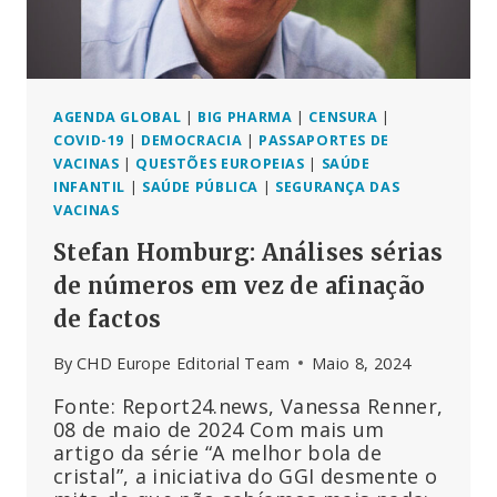
É
QUE
AS
AGÊNCIAS
DE
SAÚDE
AGENDA GLOBAL
|
BIG PHARMA
|
CENSURA
|
PÚBLICA
COVID-19
|
DEMOCRACIA
|
PASSAPORTES DE
NÃO
VACINAS
|
QUESTÕES EUROPEIAS
|
SAÚDE
ESTÃO
INFANTIL
|
SAÚDE PÚBLICA
|
SEGURANÇA DAS
A
VACINAS
INVESTIGAR?
Stefan Homburg: Análises sérias
de números em vez de afinação
de factos
By
CHD Europe Editorial Team
Maio 8, 2024
Fonte: Report24.news, Vanessa Renner,
08 de maio de 2024 Com mais um
artigo da série “A melhor bola de
cristal”, a iniciativa do GGI desmente o