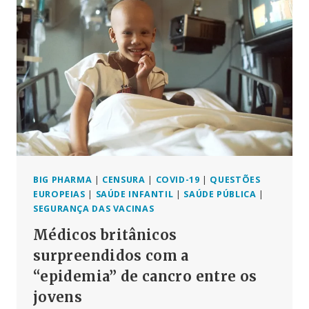
“COVID”
SÃO
FALSOS!
NÃO
HOUVE
PANDEMIA!
BIG PHARMA
|
CENSURA
|
COVID-19
|
QUESTÕES
EUROPEIAS
|
SAÚDE INFANTIL
|
SAÚDE PÚBLICA
|
SEGURANÇA DAS VACINAS
Médicos britânicos
surpreendidos com a
“epidemia” de cancro entre os
jovens