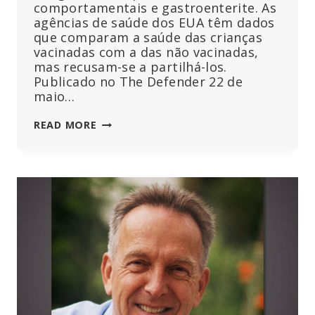
comportamentais e gastroenterite. As
agências de saúde dos EUA têm dados
que comparam a saúde das crianças
vacinadas com a das não vacinadas,
mas recusam-se a partilhá-los.
Publicado no The Defender 22 de
maio…
AS
READ MORE
CRIANÇAS
NÃO
VACINADAS
SÃO
MAIS
SAUDÁVEIS
DO
QUE
AS
VACINADAS
–
PORQUE