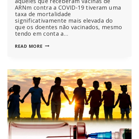
aqueles que receberam vacinas de
ARNm contra a COVID-19 tiveram uma
taxa de mortalidade
significativamente mais elevada do
que os doentes não vacinados, mesmo
tendo em conta a…
OS
READ MORE
DOENTES
VACINADOS
CONTRA
A
COVID-
19
MORRERAM
A
UMA
TAXA
QUASE
DUAS
VEZES
SUPERIOR