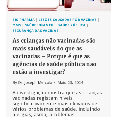
À
DOS
NÃO
VACINADOS,
BIG PHARMA
|
LESÕES CAUSADAS POR VACINAS
|
SEGUNDO
OMS
|
SAÚDE INFANTIL
|
SAÚDE PÚBLICA
|
O
SEGURANÇA DAS VACINAS
ESTUDO
As crianças não vacinadas são
mais saudáveis do que as
vacinadas – Porque é que as
agências de saúde pública não
estão a investigar?
By
Dr. Joseph Mercola
Maio 23, 2024
A investigação mostra que as crianças
vacinadas registam níveis
significativamente mais elevados de
vários problemas de saúde, incluindo
alergias, asma, problemas