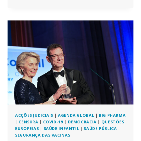
NO
PARLAMENTO
ACENDE
SOBRE
EXCESSO
DE
MORTES
E
PREOCUPAÇÕES
COM
A
SEGURANÇA
DAS
VACINAS
ACÇÕES JUDICIAIS
|
AGENDA GLOBAL
|
BIG PHARMA
|
CENSURA
|
COVID-19
|
DEMOCRACIA
|
QUESTÕES
EUROPEIAS
|
SAÚDE INFANTIL
|
SAÚDE PÚBLICA
|
SEGURANÇA DAS VACINAS