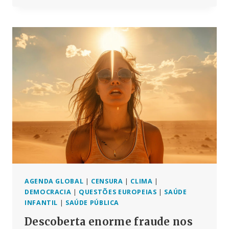
DOS
EUA
EXIGE
TAMBÉM
A
DIVULGAÇÃO
DE
MENSAGENS
DE
TEXTO
SECRETAS
ENTRE
A
UE-
LEYEN
E
BOURLA
AGENDA GLOBAL
|
CENSURA
|
CLIMA
|
DA
DEMOCRACIA
|
QUESTÕES EUROPEIAS
|
SAÚDE
PFIZER
INFANTIL
|
SAÚDE PÚBLICA
Descoberta enorme fraude nos