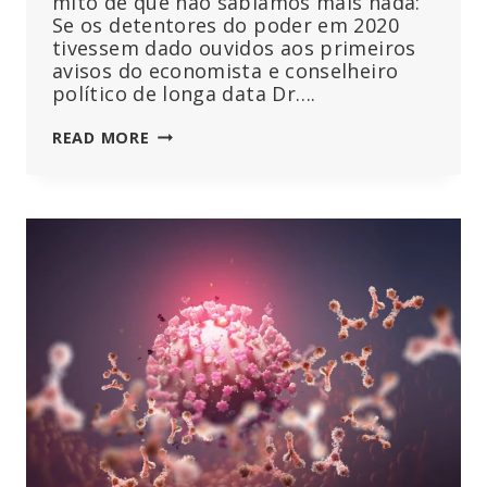
mito de que não sabíamos mais nada:
Se os detentores do poder em 2020
tivessem dado ouvidos aos primeiros
avisos do economista e conselheiro
político de longa data Dr….
STEFAN
READ MORE
HOMBURG:
ANÁLISES
SÉRIAS
DE
NÚMEROS
EM
VEZ
DE
AFINAÇÃO
DE
FACTOS