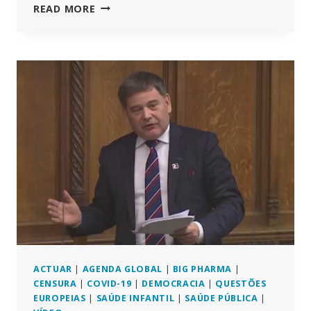
TEORIA
READ MORE
DO
TERRENO
VS.
TEORIA
DOS
GERMES
–
UM
NOVO
OLHAR
SOBRE
UM
VELHO
PRINCÍPIO
ACTUAR
|
AGENDA GLOBAL
|
BIG PHARMA
|
CENSURA
|
COVID-19
|
DEMOCRACIA
|
QUESTÕES
EUROPEIAS
|
SAÚDE INFANTIL
|
SAÚDE PÚBLICA
|