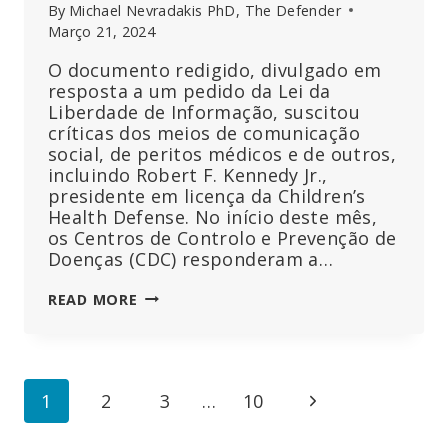
By
Michael Nevradakis PhD, The Defender
Março 21, 2024
O documento redigido, divulgado em
resposta a um pedido da Lei da
Liberdade de Informação, suscitou
críticas dos meios de comunicação
social, de peritos médicos e de outros,
incluindo Robert F. Kennedy Jr.,
presidente em licença da Children’s
Health Defense. No início deste mês,
os Centros de Controlo e Prevenção de
Doenças (CDC) responderam a…
ARROGÂNCIA
READ MORE
“ESPANTOSA”:
ESPECIALISTAS
CRITICAM
O
Page
Next
1
2
3
…
10
CDC
POR
navigation
Page
TER