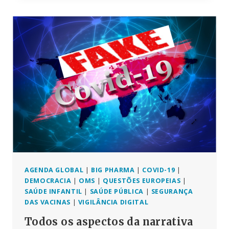
NOS
DADOS
CLIMÁTICOS:
ESTAÇÕES
METEOROLÓGICAS
INEXISTENTES
ALIMENTAM
OS
DADOS
AGENDA GLOBAL
|
BIG PHARMA
|
COVID-19
|
DEMOCRACIA
|
OMS
|
QUESTÕES EUROPEIAS
|
SAÚDE INFANTIL
|
SAÚDE PÚBLICA
|
SEGURANÇA
DAS VACINAS
|
VIGILÂNCIA DIGITAL
Todos os aspectos da narrativa