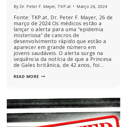
By
Dr. Peter F. Mayer, TKP.at
Março 26, 2024
Fonte: TKP.at, Dr. Peter F. Mayer, 26 de
março de 2024 Os médicos estão a
lançar o alerta para uma “epidemia
misteriosa” de cancros de
desenvolvimento rápido que estão a
aparecer em grande número em
jovens saudáveis. O alerta surge na
sequência da notícia de que a Princesa
de Gales britânica, de 42 anos, foi…
MÉDICOS
READ MORE
BRITÂNICOS
SURPREENDIDOS
COM
A
“EPIDEMIA”
DE
CANCRO
ENTRE