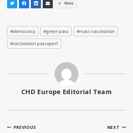
More
Post
#
democracy
#
green pass
#
mass vaccination
Tags:
#
vaccination passeport
CHD Europe Editorial Team
Navegação
PREVIOUS
NEXT