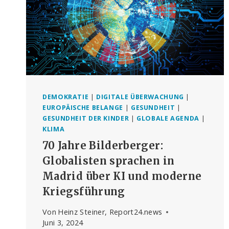
DEMOKRATIE
|
DIGITALE ÜBERWACHUNG
|
EUROPÄISCHE BELANGE
|
GESUNDHEIT
|
GESUNDHEIT DER KINDER
|
GLOBALE AGENDA
|
KLIMA
70 Jahre Bilderberger:
Globalisten sprachen in
Madrid über KI und moderne
Kriegsführung
Von
Heinz Steiner, Report24.news
Juni 3, 2024