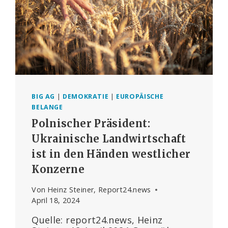
BIG AG
|
DEMOKRATIE
|
EUROPÄISCHE
BELANGE
Polnischer Präsident:
Ukrainische Landwirtschaft
ist in den Händen westlicher
Konzerne
Von
Heinz Steiner, Report24.news
April 18, 2024
Quelle: report24.news, Heinz