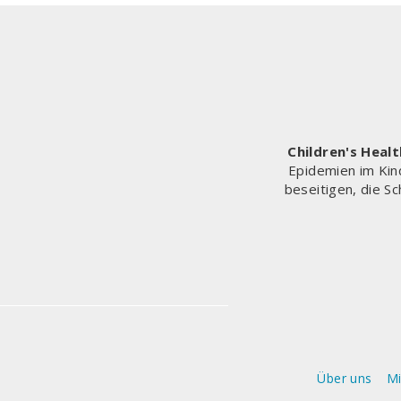
SA K
ONTROLLIEREN
Children's Heal
Epidemien im Kin
beseitigen, die S
Über uns
M