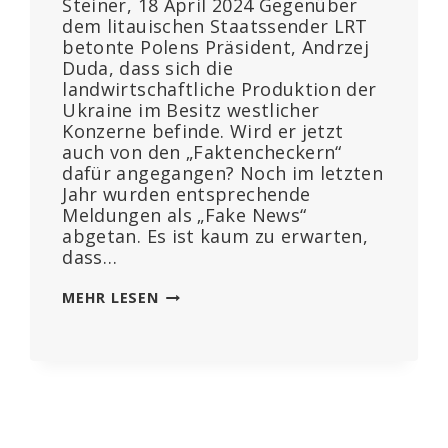
Steiner, 18 April 2024 Gegenüber
dem litauischen Staatssender LRT
betonte Polens Präsident, Andrzej
Duda, dass sich die
landwirtschaftliche Produktion der
Ukraine im Besitz westlicher
Konzerne befinde. Wird er jetzt
auch von den „Faktencheckern“
dafür angegangen? Noch im letzten
Jahr wurden entsprechende
Meldungen als „Fake News“
abgetan. Es ist kaum zu erwarten,
dass…
POLNISCHER
MEHR LESEN
PRÄSIDENT:
UKRAINISCHE
LANDWIRTSCHAFT
IST
IN
DEN
HÄNDEN