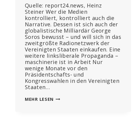
Quelle: report24.news, Heinz
Steiner Wer die Medien
kontrolliert, kontrolliert auch die
Narrative. Dessen ist sich auch der
globalistische Milliardär George
Soros bewusst – und will sich in das
zweitgrößte Radionetzwerk der
Vereinigten Staaten einkaufen. Eine
weitere linksliberale Propaganda –
maschinerie ist in Arbeit Nur
wenige Monate vor den
Präsidentschafts- und
Kongresswahlen in den Vereinigten
Staaten…
SOROS
MEHR LESEN
WILL
DAS
ZWEITGRÖSSTE R
ADIONETZWERK D
ER U