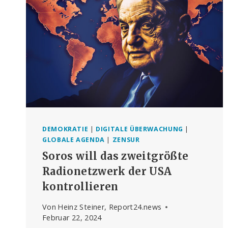
ÜBER
KI
UND
MODERNE
KRIEGSFÜHRUNG
DEMOKRATIE
|
DIGITALE ÜBERWACHUNG
|
GLOBALE AGENDA
|
ZENSUR
Soros will das zweitgrößte
Radionetzwerk der USA
kontrollieren
Von
Heinz Steiner, Report24.news
Februar 22, 2024