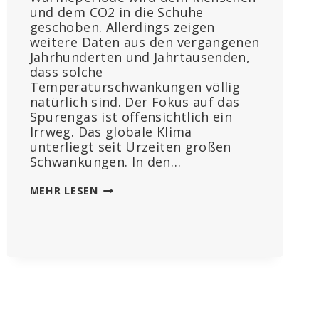
und dem CO2 in die Schuhe
geschoben. Allerdings zeigen
weitere Daten aus den vergangenen
Jahrhunderten und Jahrtausenden,
dass solche
Temperaturschwankungen völlig
natürlich sind. Der Fokus auf das
Spurengas ist offensichtlich ein
Irrweg. Das globale Klima
unterliegt seit Urzeiten großen
Schwankungen. In den…
DREI
MEHR LESEN
WEITERE
STUDIEN
BELEGEN:
FRÜHER
WAR
ES
OFTMALS
WÄRMER