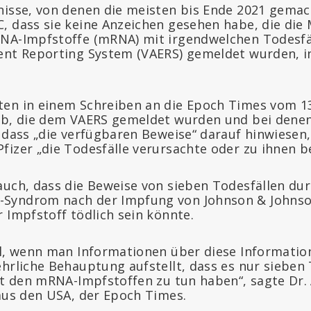
nisse, von denen die meisten bis Ende 2021 gema
, dass sie keine Anzeichen gesehen habe, die die
NA-Impfstoffe (mRNA) mit irgendwelchen Todesfä
ent Reporting System (VAERS) gemeldet wurden, 
en in einem Schreiben an die Epoch Times vom 13.
ab, die dem VAERS gemeldet wurden und bei denen
, dass „die verfügbaren Beweise“ darauf hinwiesen
fizer „die Todesfälle verursachte oder zu ihnen be
auch, dass die Beweise von sieben Todesfällen d
Syndrom nach der Impfung von Johnson & Johnso
 Impfstoff tödlich sein könnte.
al, wenn man Informationen über diese Informatio
ehrliche Behauptung aufstellt, dass es nur sieben 
mit den mRNA-Impfstoffen zu tun haben“, sagte Dr
 aus den USA, der Epoch Times.