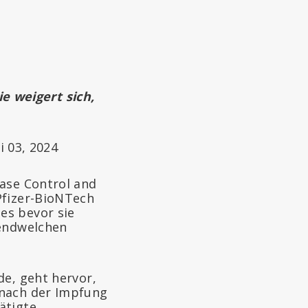
 weigert sich,
i 03, 2024
ease Control and
Pfizer-BioNTech
es bevor sie
gendwelchen
de, geht hervor,
 nach der Impfung
ätigte