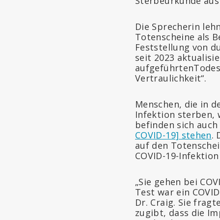
Sterbeurkunde ausf
Die Sprecherin leh
Totenscheine als Be
Feststellung von d
seit 2023 aktualisi
aufgeführtenTodesf
Vertraulichkeit“.
Menschen, die in d
Infektion sterben,
befinden sich auch
COVID-19] stehen
.
auf den Totenschei
COVID-19-Infektion
„Sie gehen bei COV
Test war ein COVID-
Dr. Craig. Sie fra
zugibt, dass die I