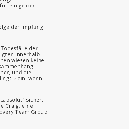
ür einige der
olge der Impfung
 Todesfälle der
eigten innerhalb
nen wiesen keine
Zusammenhang
her, und die
ingt » ein, wenn
 „absolut“ sicher,
e Craig, eine
ecovery Team Group,