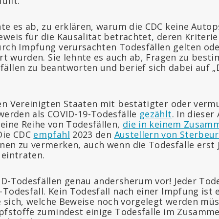
üllt.“
nte es ab, zu erklären, warum die CDC keine Autop
weis für die Kausalität betrachtet, deren Kriterie
urch Impfung verursachten Todesfällen gelten ode
ert wurden. Sie lehnte es auch ab, Fragen zu best
ällen zu beantworten und berief sich dabei auf 
en Vereinigten Staaten mit bestätigter oder verm
 werden als COVID-19-Todesfälle
gezählt
. In dieser
 eine Reihe von Todesfällen,
die in keinem Zusam
 Die CDC
empfahl
2023 den
Austellern von Sterbeu
nen zu vermerken, auch wenn die Todesfälle erst 
 eintraten.
ID-Todesfällen genau andersherum vor! Jeder Tode
Todesfall. Kein Todesfall nach einer Impfung ist 
gte sich, welche Beweise noch vorgelegt werden mü
mpfstoffe zumindest einige Todesfälle im Zusamm