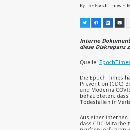
By
The Epoch Times
M
Interne Dokumente
diese Diskrepanz z
Quelle:
EpochTime
Die Epoch Times ha
Prevention (CDC) B
und Moderna COVID-
behaupteten, dass 
Todesfällen in Ver
Aus einer internen
dass CDC-Mitarbeit
prüften, erfuhren,