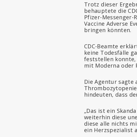
Trotz dieser Ergeb
behauptete die CDC
Pfizer-Messenger-R
Vaccine Adverse Ev
bringen könnten.
CDC-Beamte erklärt
keine Todesfälle g
feststellen konnte
mit Moderna oder P
Die Agentur sagte 
Thrombozytopenie-
hindeuten, dass der
„Das ist ein Skand
weiterhin diese un
diese alle nichts 
ein Herzspezialist