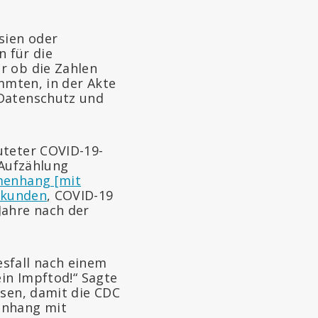
sien oder
n für die
r ob die Zahlen
immten, in der Akte
„Datenschutz und
uteter COVID-19-
 Aufzählung
menhang [mit
rkunden
, COVID-19
Jahre nach der
sfall nach einem
ein Impftod!“ Sagte
ssen, damit die CDC
enhang mit