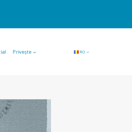
ial
Privește
RO