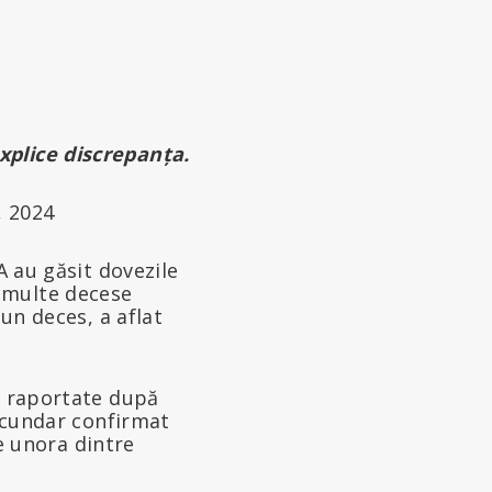
xplice discrepanța.
, 2024
A au găsit dovezile
 multe decese
eun deces, a aflat
le raportate după
secundar confirmat
le unora dintre