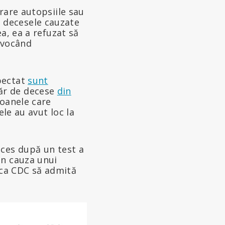
rare autopsiile sau
li decesele cauzate
a, ea a refuzat să
nvocând
pectat
sunt
ăr de decese
din
oanele care
le au avut loc la
eces după un test a
in cauza unui
u ca CDC să admită