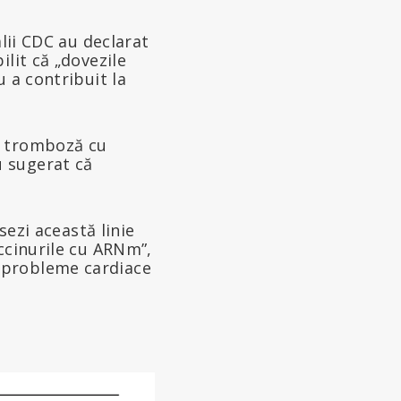
alii CDC au declarat
lit că „dovezile
 a contribuit la
e tromboză cu
u sugerat că
sezi această linie
ccinurile cu ARNm”,
 probleme cardiace