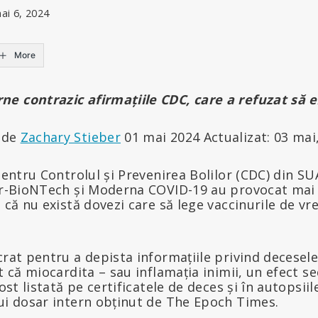
ai 6, 2024
More
e contrazic afirmațiile CDC, care a refuzat să e
de
Zachary Stieber
01 mai 2024 Actualizat: 03 mai
 pentru Controlul și Prevenirea Bolilor (CDC) din SU
zer-BioNTech și Moderna COVID-19 au provocat mai
 că nu există dovezi care să lege vaccinurile de vr
crat pentru a depista informațiile privind decese
at că miocardita – sau inflamația inimii, un efect 
fost listată pe certificatele de deces și în autopsii
nui dosar intern obținut de The Epoch Times.