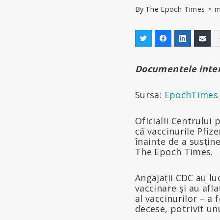
By
The Epoch Times
m
Documentele intern
Sursa:
EpochTimes
Oficialii Centrului
că vaccinurile Pfi
înainte de a susține
The Epoch Times.
Angajații CDC au lu
vaccinare și au afl
al vaccinurilor – a 
decese, potrivit u