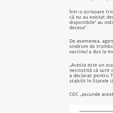
Într-o scrisoare tr
că nu au existat de
disponibile” au ind
decese”.
De asemenea, agenț
sindrom de tromboc
vaccinul a dus la 
„Acesta este un scan
necinstită că sunt 
a declarat pentru 
stabilit în Statele 
CDC „ascunde aceste