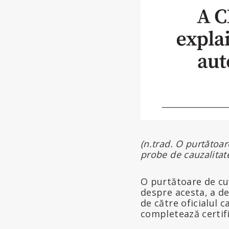
(n.trad. O purtătoa
probe de cauzalitate
O purtătoare de cuv
despre acesta, a d
de către oficialul c
completează certifi