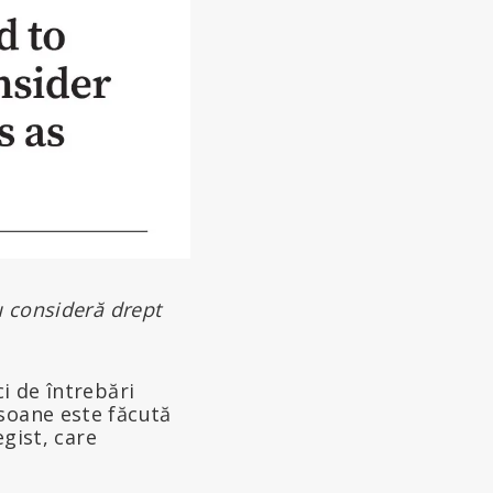
u consideră drept
i de întrebări
rsoane este făcută
egist, care