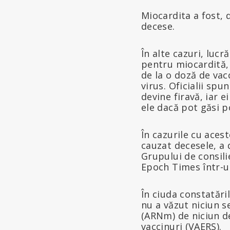
Miocardita a fost, 
decese.
În alte cazuri, luc
pentru miocardită, 
de la o doză de va
virus. Oficialii spu
devine firavă, iar 
ele dacă pot găsi p
În cazurile cu acest
cauzat decesele, a 
Grupului de consili
Epoch Times într-u
În ciuda constatări
nu a văzut niciun 
(ARNm) de niciun d
vaccinuri (VAERS).