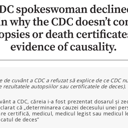
re de cuvânt a CDC a refuzat să explice de ce CDC n
 rezultatele autopsiilor sau certificatele de deces).
ânt a CDC, căreia i-a fost prezentat dosarul și zec
eclarat că „determinarea cauzei decesului unei pe
are certifică, medicul, medicul legist sau medicul l
catul de deces”