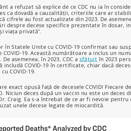
nt a refuzat să explice de ce CDC nu ia în conside
es ca dovadă a cauzalității, criteriile care ar stabi
că cifrele au fost actualizate din 2023. De asemene
ări despre decese specifice prezentate în dosar, i
și viața privată”.
r în Statele Unite cu COVID-19 confirmat sau sus
e COVID-19. Această numărătoare a inclus un num
ă
. De asemenea, în 2023, CDC a
sfătuit
în 2023 pers
 includă COVID-19 în certificate, chiar dacă decese
a cu COVID-19.
are exact opusă față de decesele COVID! Fiecare d
D. Niciun deces după un vaccin nu este un deces d
 Dr. Craig. Ea s-a întrebat de ce ar fi nevoie pentr
auzat unele decese legate de miocardită.