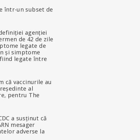
e într-un subset de
efiniției agenției
ermen de 42 de zile
mptome legate de
cin și simptome
iind legate între
em că vaccinurile au
președinte al
are, pentru The
 CDC a susținut că
u ARN mesager
telor adverse la