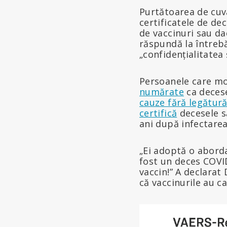
Purtătoarea de cuvâ
certificatele de dec
de vaccinuri sau da
răspundă la întreb
„confidențialitatea 
Persoanele care mo
numărate
ca deces
cauze fără legătur
certifică
decesele să
ani după infectare
„Ei adoptă o abord
fost un deces COVI
vaccin!” A declarat
că vaccinurile au c