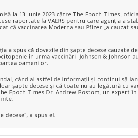
imisă la 13 iunie 2023 către The Epoch Times, ofici
cese raportate la VAERS pentru care agenția a stabi
icat că vaccinarea Moderna sau Pfizer „a cauzat sau
ia a spus că dovezile din șapte decese cauzate d
itopenie în urma vaccinării Johnson & Johnson a
moartea oamenilor.
dal, când ai astfel de informații și continui să lan
doar șapte decese și că toate nu au legătură cu va
The Epoch Times Dr. Andrew Bostom, un expert în
Unite.
 decese”, a spus el.