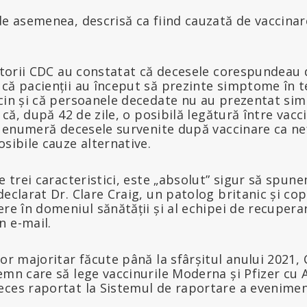
de asemenea, descrisă ca fiind cauzată de vaccinar
rătorii CDC au constatat că decesele corespundeau d
că pacienții au început să prezinte simptome în t
ccin și că persoanele decedate nu au prezentat si
n că, după 42 de zile, o posibilă legătură între vac
ei enumeră decesele survenite după vaccinare ca nef
osibile cauze alternative.
e trei caracteristici, este „absolut” sigur să spun
declarat Dr. Clare Craig, un patolog britanic și co
ere în domeniul sănătății și al echipei de recuper
n e-mail.
lor majoritar făcute până la sfârșitul anului 2021,
semn care să lege vaccinurile Moderna și Pfizer c
eces raportat la Sistemul de raportare a evenimen