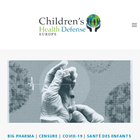
Aller
au
contenu
BIG PHARMA
|
CENSURE
|
COVID-19
|
SANTÉ DES ENFANTS