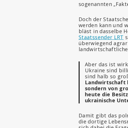
sogenannten „Fakt
Doch der Staatsche
werden kann und wo
bläst in dasselbe 
Staatssender LRT
s
überwiegend agrari
landwirtschaftlich
Aber das ist wir
Ukraine sind bill
sind halb so gro
Landwirtschaft h
sondern von gr
heute die Besit
ukrainische Un
Damit gibt das pol
die dortige Lebens
sich dabei die Frag