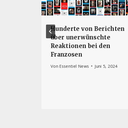
t
Hunderte von Berichten
ehler“
über unerwünschte
ungen
Reaktionen bei den
Franzosen
Von
Essentiel News
Juni 5, 2024
 Team