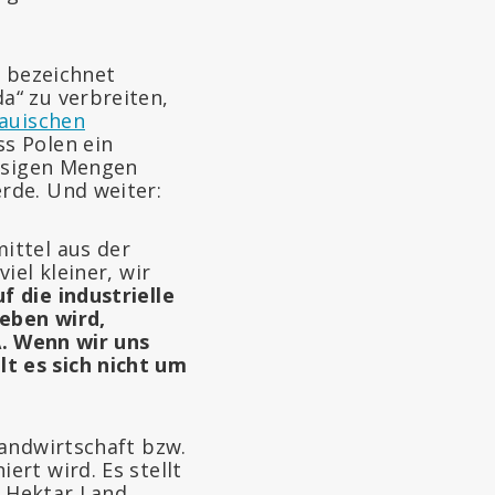
d bezeichnet
a“ zu verbreiten,
tauischen
s Polen ein
iesigen Mengen
rde. Und weiter:
ittel aus der
iel kleiner, wir
 die industrielle
ieben wird,
. Wenn wir uns
t es sich nicht um
Landwirtschaft bzw.
rt wird. Es stellt
n Hektar Land