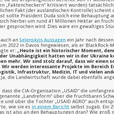
n „Faktencheckern“ kritisiert wurden) tatsächlich
ichen Fakt (der ausländischen Kontrolle) scheint d
t sollte Präsident Duda solch eine Behauptung au
 sich hierbei um rund 41 Millionen Hektar an fru
ier gesprochen wird. Dies wäre ein gewaltiges Stü
i auch an
Selenskyjs Aussagen
ein Jahr nach desse
um 2022 in Davos hingewiesen, als er BlackRock-
agte er:
„Heute ist ein historischer Moment, den
 der Unabhängigkeit hatten wir in der Ukraine 
en mehr. Wir sind stolz darauf, dass wir einen 
 Wir werden interessante Projekte im Bereich En
gistik, Infrastruktur, Medizin, IT und vielen an
Ja, die Landwirtschaft wurde dabei ebenfalls ang
, dass die CIA-Organisation „USAID“ die umfangrei
ogenannte „Landreform“ über die fruchtbaren Sch
te und über die Tochter „USAID AGRO“ auch ents
e, wie sie es
in einem Bericht
selbst zugab. Ein Zu
as ist also an den Behauptungen dran? Wie groß is