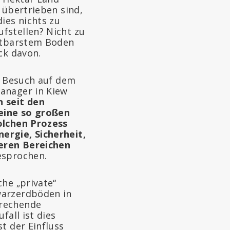
 übertrieben sind,
ies nichts zu
fstellen? Nicht zu
chtbarstem Boden
ck davon.
n Besuch auf dem
Manager in Kiew
n seit den
keine so großen
solchen Prozess
ergie, Sicherheit,
deren Bereichen
esprochen.
che „private“
warzerdböden in
prechende
fall ist dies
t der Einfluss