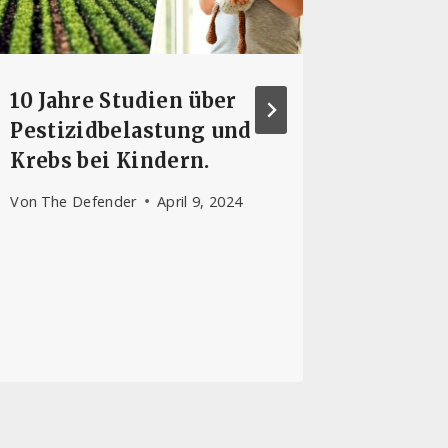
10 Jahre Studien über
Soros 
Pestizidbelastung und
zweitg
Krebs bei Kindern.
Radion
kontro
Von
The Defender
April 9, 2024
Von
Heinz
Februar 22