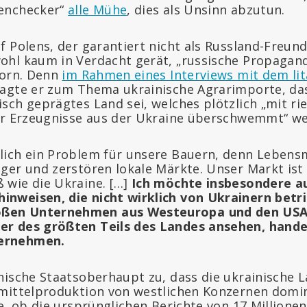
enchecker“
alle Mühe
, dies als Unsinn abzutun.
f Polens, der garantiert nicht als Russland-Freun
hl kaum in Verdacht gerät, „russische Propagand
Horn. Denn
im Rahmen eines Interviews mit dem li
agte er zum Thema ukrainische Agrarimporte, das
sch geprägtes Land sei, welches plötzlich „mit r
er Erzeugnisse aus der Ukraine überschwemmt“ we
klich ein Problem für unsere Bauern, denn Lebensm
iger und zerstören lokale Märkte. Unser Markt ist v
ß wie die Ukraine. […]
Ich möchte insbesondere auf
inweisen, die nicht wirklich von Ukrainern betr
oßen Unternehmen aus Westeuropa und den USA
zer des größten Teils des Landes ansehen, handel
ternehmen.
nische Staatsoberhaupt zu, dass die ukrainische 
mittelproduktion von westlichen Konzernen dominie
e, ob die ursprünglichen Berichte von 17 Millione