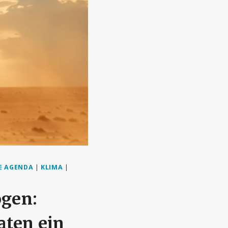
E AGENDA
|
KLIMA
|
ogen:
aten ein