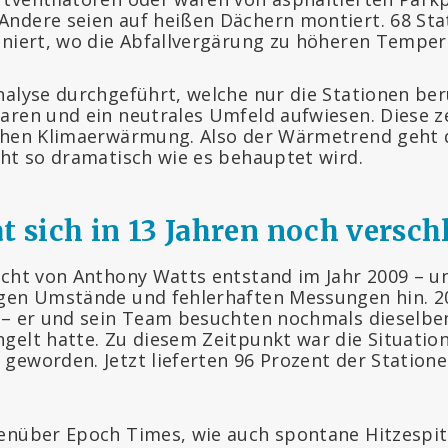
ndere seien auf heißen Dächern montiert. 68 Sta
oniert, wo die Abfallvergärung zu höheren Temper
nalyse durchgeführt, welche nur die Stationen ber
aren und ein neutrales Umfeld aufwiesen. Diese z
ichen Klimaerwärmung. Also der Wärmetrend geht
cht so dramatisch wie es behauptet wird.
t sich in 13 Jahren noch versch
icht von Anthony Watts entstand im Jahr 2009 – un
gen Umstände und fehlerhaften Messungen hin. 20
 – er und sein Team besuchten nochmals dieselben
gelt hatte. Zu diesem Zeitpunkt war die Situation
geworden. Jetzt lieferten 96 Prozent der Station
enüber Epoch Times, wie auch spontane Hitzespi