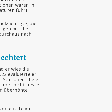
tionen waren in
aturen führt.
ücksichtigte, die
eigen nur die
 durchaus nach
lechtert
d er wies die
22 evaluierte er
 Stationen, die er
 aber nicht besser,
en überhöhte,
tzen entstehen