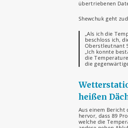
übertriebenen Dat
Shewchuk geht zud
„Als ich die Tem
beschloss ich, d
Oberstleutnant 
„Ich konnte best
die Temperature
die gegenwärtig
Wetterstati
heißen Däch
Aus einem Bericht 
hervor, dass 89 Pr
welche die Tempera
andere neben Abluf