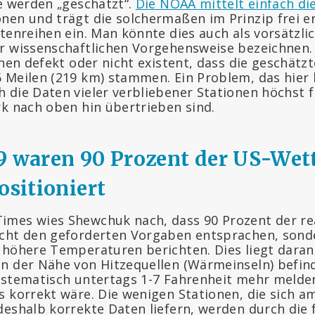
ie werden „geschätzt“.
Die NOAA mittelt einfach di
nen und trägt die solchermaßen im Prinzip frei e
atenreihen ein. Man könnte dies auch als vorsätzli
r wissenschaftlichen Vorgehensweise bezeichnen. 
onen defekt oder nicht existent, dass die geschätz
 Meilen (219 km) stammen. Ein Problem, das hier hi
 die Daten vieler verbliebener Stationen höchst f
rk nach oben hin übertrieben sind.
9 waren 90 Prozent der US-Wet
ositioniert
mes wies Shewchuk nach, dass 90 Prozent der rea
icht den geforderten Vorgaben entsprachen, sond
höhere Temperaturen berichten. Dies liegt daran, 
n der Nähe von Hitzequellen (Wärmeinseln) befin
ystematisch untertags 1-7 Fahrenheit mehr melden
s korrekt wäre. Die wenigen Stationen, die sich a
deshalb korrekte Daten liefern, werden durch die 