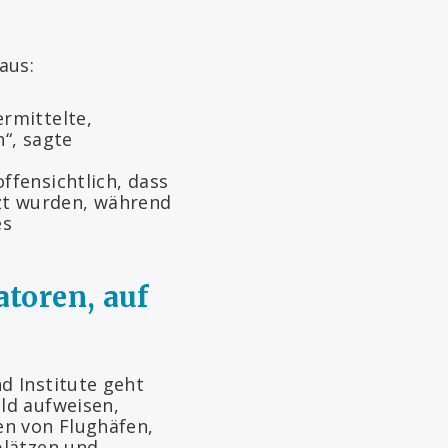
aus:
rmittelte,
n“, sagte
ffensichtlich, dass
zt wurden, während
es
atoren, auf
d Institute geht
ld aufweisen,
en von Flughäfen,
plätzen und