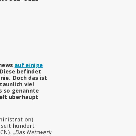
.news
auf einige
 Diese befindet
nie. Doch das ist
aunlich viel
ss so genannte
elt überhaupt
inistration)
 seit hundert
HCN).
„Das Netzwerk