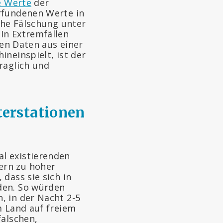
e Werte
der
rfundenen Werte in
che Fälschung unter
In Extremfällen
ten Daten aus einer
neinspielt, ist der
raglich und
terstationen
l existierenden
ern zu hoher
dass sie sich in
den. So würden
, in der Nacht 2-5
m Land auf freiem
falschen,