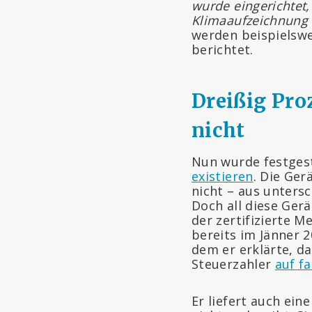
wurde eingerichtet
Klimaaufzeichnung f
werden beispielswe
berichtet.
Dreißig Pro
nicht
Nun wurde festgeste
existieren
. Die Ger
nicht – aus unters
Doch all diese Ger
der zertifizierte 
bereits im Jänner 
dem er erklärte, d
Steuerzahler
auf f
Er liefert auch ei