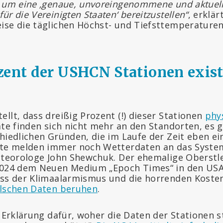
, um eine ‚genaue, unvoreingenommene und aktuell
ür die Vereinigten Staaten‘ bereitzustellen“
, erklär
ise die täglichen Höchst- und Tiefsttemperatur
zent der USHCN Stationen exist
llt, dass dreißig Prozent (!) dieser Stationen
phy
äte finden sich nicht mehr an den Standorten, es g
chiedlichen Gründen, die im Laufe der Zeit eben e
äte melden immer noch Wetterdaten an das System
Meteorologe John Shewchuk. Der ehemalige Oberst
2024 dem Neuen Medium „Epoch Times“ in den USA e
ass der Klimaalarmismus und die horrenden Kosten
alschen Daten beruhen
.
ne Erklärung dafür, woher die Daten der Stationen 