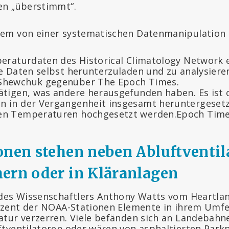
en „überstimmt“.
em von einer systematischen Datenmanipulation 
peraturdaten des Historical Climatology Network e
ie Daten selbst herunterzuladen und zu analysiere
Shewchuk gegenüber The Epoch Times.
ätigen, was andere herausgefunden haben. Es ist o
n in der Vergangenheit insgesamt heruntergeset
en Temperaturen hochgesetzt werden.Epoch Tim
onen stehen neben Abluftventil
ern oder in Kläranlagen
des Wissenschaftlers Anthony Watts vom Heartlan
ozent der NOAA-Stationen Elemente in ihrem Umfe
tur verzerren. Viele befänden sich an Landebahn
tventilatoren oder wären von asphaltierten Park