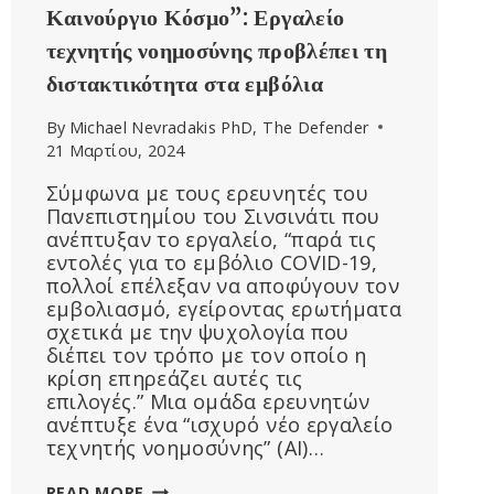
Καινούργιο Κόσμο”: Εργαλείο
τεχνητής νοημοσύνης προβλέπει τη
διστακτικότητα στα εμβόλια
By
Michael Nevradakis PhD, The Defender
21 Μαρτίου, 2024
Σύμφωνα με τους ερευνητές του
Πανεπιστημίου του Σινσινάτι που
ανέπτυξαν το εργαλείο, “παρά τις
εντολές για το εμβόλιο COVID-19,
πολλοί επέλεξαν να αποφύγουν τον
εμβολιασμό, εγείροντας ερωτήματα
σχετικά με την ψυχολογία που
διέπει τον τρόπο με τον οποίο η
κρίση επηρεάζει αυτές τις
επιλογές.” Μια ομάδα ερευνητών
ανέπτυξε ένα “ισχυρό νέο εργαλείο
τεχνητής νοημοσύνης” (AI)…
“ΤΟ
READ MORE