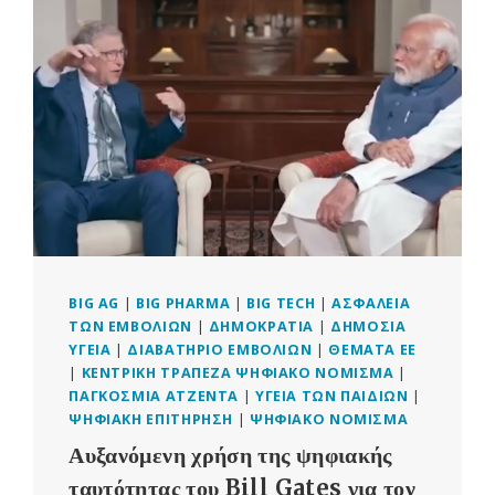
ΝΑ
ΠΑΡΑΔΕΧΤΟΎΜΕ
ΤΙΣ
“ΣΗΜΑΝΤΙΚΈΣ
ΠΑΡΕΝΈΡΓΕΙΕΣ”
ΤΩΝ
ΕΜΒΟΛΊΩΝ
COVID-
19
BIG AG
|
BIG PHARMA
|
BIG TECH
|
ΑΣΦΆΛΕΙΑ
ΤΩΝ ΕΜΒΟΛΊΩΝ
|
ΔΗΜΟΚΡΑΤΊΑ
|
ΔΗΜΌΣΙΑ
ΥΓΕΊΑ
|
ΔΙΑΒΑΤΉΡΙΟ ΕΜΒΟΛΊΩΝ
|
ΘΈΜΑΤΑ ΕΕ
|
ΚΕΝΤΡΙΚΉ ΤΡΆΠΕΖΑ ΨΗΦΙΑΚΌ ΝΌΜΙΣΜΑ
|
ΠΑΓΚΌΣΜΙΑ ΑΤΖΈΝΤΑ
|
ΥΓΕΊΑ ΤΩΝ ΠΑΙΔΙΏΝ
|
ΨΗΦΙΑΚΉ ΕΠΙΤΉΡΗΣΗ
|
ΨΗΦΙΑΚΌ ΝΌΜΙΣΜΑ
Αυξανόμενη χρήση της ψηφιακής
ταυτότητας του Bill Gates για τον