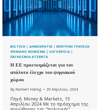
BIG TECH
|
ΔΗΜΟΚΡΑΤΊΑ
|
ΚΕΝΤΡΙΚΉ ΤΡΆΠΕΖΑ
ΨΗΦΙΑΚΌ ΝΌΜΙΣΜΑ
|
ΛΟΓΟΚΡΙΣΊΑ
|
ΠΑΓΚΌΣΜΙΑ ΑΤΖΈΝΤΑ
Η ΕΕ προετοιμάζεται για τον
απόλυτο έλεγχο του ψηφιακού
χώρου
By
Norbert Häring
29 Απριλίου, 2024
Πηγή: Money & Markets, 15
Απριλίου 2024 Με το πρόσχημα της
προώθησης της “πολιτικής”