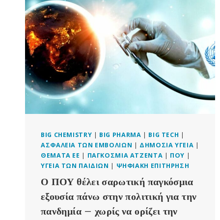
ΠΟΥ
ΓΙΑ
ΤΗΝ
ΠΑΝΔΗΜΊΑ
ΑΠΟΡΡΊΦΘΗΚΕ,
ΤΟΥΛΆΧΙΣΤΟΝ
ΠΡΟΣ
ΤΟ
ΠΑΡΌΝ
BIG CHEMISTRY
|
BIG PHARMA
|
BIG TECH
|
ΑΣΦΆΛΕΙΑ ΤΩΝ ΕΜΒΟΛΊΩΝ
|
ΔΗΜΌΣΙΑ ΥΓΕΊΑ
|
ΘΈΜΑΤΑ ΕΕ
|
ΠΑΓΚΌΣΜΙΑ ΑΤΖΈΝΤΑ
|
ΠΟΥ
|
ΥΓΕΊΑ ΤΩΝ ΠΑΙΔΙΏΝ
|
ΨΗΦΙΑΚΉ ΕΠΙΤΉΡΗΣΗ
Ο ΠΟΥ θέλει σαρωτική παγκόσμια
εξουσία πάνω στην πολιτική για την
πανδημία – χωρίς να ορίζει την