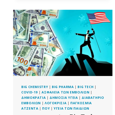
ΠΆΝΩ
ΣΤΗΝ
ΠΟΛΙΤΙΚΉ
ΓΙΑ
ΤΗΝ
ΠΑΝΔΗΜΊΑ
–
ΧΩΡΊΣ
ΝΑ
ΟΡΊΖΕΙ
ΤΗΝ
“ΠΑΝΔΗΜΊΑ”
BIG CHEMISTRY
|
BIG PHARMA
|
BIG TECH
|
COVID-19
|
ΑΣΦΆΛΕΙΑ ΤΩΝ ΕΜΒΟΛΊΩΝ
|
ΔΗΜΟΚΡΑΤΊΑ
|
ΔΗΜΌΣΙΑ ΥΓΕΊΑ
|
ΔΙΑΒΑΤΉΡΙΟ
ΕΜΒΟΛΊΩΝ
|
ΛΟΓΟΚΡΙΣΊΑ
|
ΠΑΓΚΌΣΜΙΑ
ΑΤΖΈΝΤΑ
|
ΠΟΥ
|
ΥΓΕΊΑ ΤΩΝ ΠΑΙΔΙΏΝ