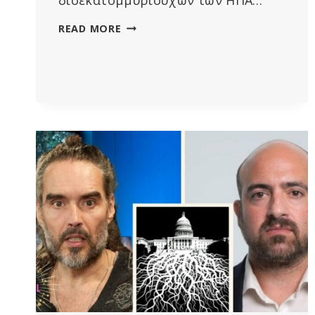
ΔΙΣΕΚΑΤΟΜΜΥΡΙΟΎΧΟΙ,
READ MORE
BIG
TECH
ΚΑΙ
BIG
PHARMA
ΉΤΑΝ
ΟΙ
ΜΕΓΆΛΟΙ
ΚΕΡΔΙΣΜΈΝΟΙ
ΤΗΣ
ΠΑΝΔΗΜΊΑΣ,
ΕΠΙΒΕΒΑΙΏΝΕΙ
ΝΈΑ
ΈΚΘΕΣΗ