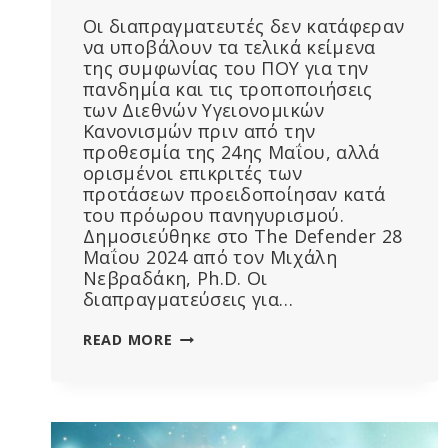
Οι διαπραγματευτές δεν κατάφεραν
να υποβάλουν τα τελικά κείμενα
της συμφωνίας του ΠΟΥ για την
πανδημία και τις τροποποιήσεις
των Διεθνών Υγειονομικών
Κανονισμών πριν από την
προθεσμία της 24ης Μαΐου, αλλά
ορισμένοι επικριτές των
προτάσεων προειδοποίησαν κατά
του πρόωρου πανηγυρισμού.
Δημοσιεύθηκε στο The Defender 28
Μαΐου 2024 από τον Μιχάλη
Νεβραδάκη, Ph.D. Οι
διαπραγματεύσεις για…
“Η
READ MORE
ΣΥΝΘΉΚΗ
ΤΕΛΕΊΩΣΕ”:
Η
ΣΥΝΘΉΚΗ
ΤΟΥ