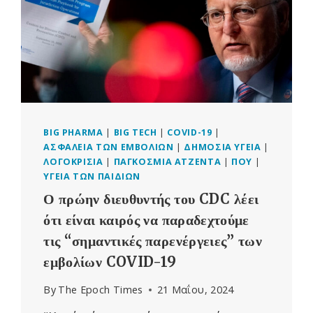
BIG PHARMA
|
BIG TECH
|
COVID-19
|
ΑΣΦΆΛΕΙΑ ΤΩΝ ΕΜΒΟΛΊΩΝ
|
ΔΗΜΌΣΙΑ ΥΓΕΊΑ
|
ΛΟΓΟΚΡΙΣΊΑ
|
ΠΑΓΚΌΣΜΙΑ ΑΤΖΈΝΤΑ
|
ΠΟΥ
|
ΥΓΕΊΑ ΤΩΝ ΠΑΙΔΙΏΝ
Ο πρώην διευθυντής του CDC λέει
ότι είναι καιρός να παραδεχτούμε
τις “σημαντικές παρενέργειες” των
εμβολίων COVID-19
By
The Epoch Times
21 Μαΐου, 2024