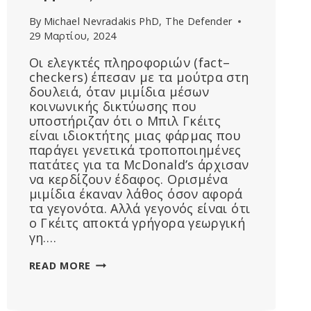
By
Michael Nevradakis PhD, The Defender
29 Μαρτίου, 2024
Οι ελεγκτές πληροφοριών (fact–
checkers) έπεσαν με τα μούτρα στη
δουλειά, όταν μιμίδια μέσων
κοινωνικής δικτύωσης που
υποστήριζαν ότι ο Μπιλ Γκέιτς
είναι ιδιοκτήτης μιας φάρμας που
παράγει γενετικά τροποποιημένες
πατάτες για τα McDonald’s άρχισαν
να κερδίζουν έδαφος. Ορισμένα
μιμίδια έκαναν λάθος όσον αφορά
τα γεγονότα. Αλλά γεγονός είναι ότι
ο Γκέιτς αποκτά γρήγορα γεωργική
γη….
Ο
READ MORE
ΜΠΙΛ
ΓΚΈΙΤΣ,
ΟΙ