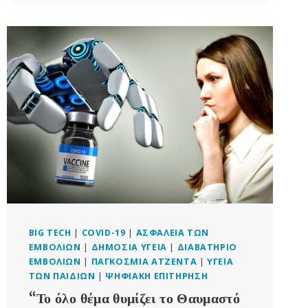
ΓΕΝΕΤΙΚΆ
ΤΡΟΠΟΠΟΙΗΜΈΝΕΣ
ΠΑΤΆΤΕΣ
ΚΑΙ
ΟΙ
ΠΑΤΆΤΕΣ
MCDONALD’S
–
ΤΙ
ΣΥΜΒΑΊΝΕΙ;
BIG TECH
|
COVID-19
|
ΑΣΦΆΛΕΙΑ ΤΩΝ
ΕΜΒΟΛΊΩΝ
|
ΔΗΜΌΣΙΑ ΥΓΕΊΑ
|
ΔΙΑΒΑΤΉΡΙΟ
ΕΜΒΟΛΊΩΝ
|
ΠΑΓΚΌΣΜΙΑ ΑΤΖΈΝΤΑ
|
ΥΓΕΊΑ
ΤΩΝ ΠΑΙΔΙΏΝ
|
ΨΗΦΙΑΚΉ ΕΠΙΤΉΡΗΣΗ
“Το όλο θέμα θυμίζει το Θαυμαστό