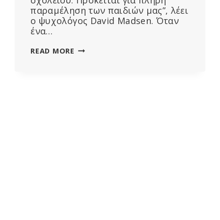
παραμέληση των παιδιών μας”, λέει
ο ψυχολόγος David Madsen. Όταν
ένα…
“ΠΡΌΚΕΙΤΑΙ
READ MORE
ΓΙΑ
ΠΛΉΡΗ
ΠΑΡΑΜΈΛΗΣΗ”,
ΛΈΕΙ
ΨΥΧΟΛΌΓΟΣ
ΠΟΥ
ΘΈΛΕΙ
ΤΟ
ΔΙΑΔΊΚΤΥΟ
ΕΚΤΌΣ
ΠΑΙΔΙΚΟΎ
ΣΤΑΘΜΟΎ