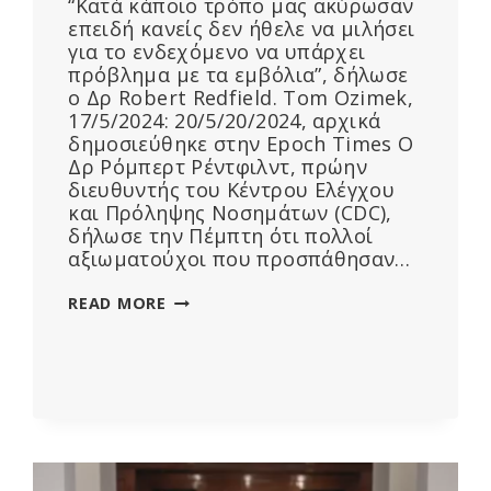
“Κατά κάποιο τρόπο μας ακύρωσαν
επειδή κανείς δεν ήθελε να μιλήσει
για το ενδεχόμενο να υπάρχει
πρόβλημα με τα εμβόλια”, δήλωσε
ο Δρ Robert Redfield. Tom Ozimek,
17/5/2024: 20/5/20/2024, αρχικά
δημοσιεύθηκε στην Epoch Times Ο
Δρ Ρόμπερτ Ρέντφιλντ, πρώην
διευθυντής του Κέντρου Ελέγχου
και Πρόληψης Νοσημάτων (CDC),
δήλωσε την Πέμπτη ότι πολλοί
αξιωματούχοι που προσπάθησαν…
Ο
READ MORE
ΠΡΏΗΝ
ΔΙΕΥΘΥΝΤΉΣ
ΤΟΥ
CDC
ΛΈΕΙ
ΌΤΙ
ΕΊΝΑΙ
ΚΑΙΡΌΣ