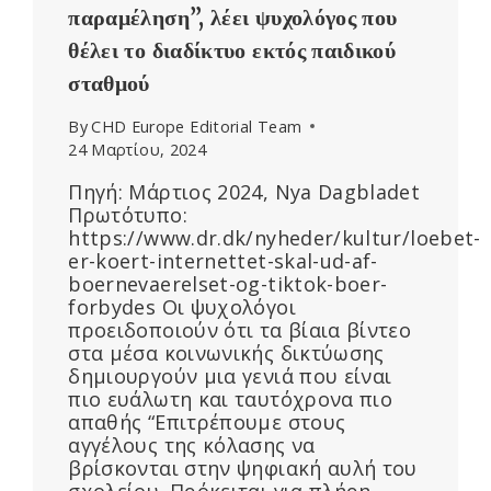
παραμέληση”, λέει ψυχολόγος που
θέλει το διαδίκτυο εκτός παιδικού
σταθμού
By
CHD Europe Editorial Team
24 Μαρτίου, 2024
Πηγή: Μάρτιος 2024, Nya Dagbladet
Πρωτότυπο:
https://www.dr.dk/nyheder/kultur/loebet-
er-koert-internettet-skal-ud-af-
boernevaerelset-og-tiktok-boer-
forbydes Οι ψυχολόγοι
προειδοποιούν ότι τα βίαια βίντεο
στα μέσα κοινωνικής δικτύωσης
δημιουργούν μια γενιά που είναι
πιο ευάλωτη και ταυτόχρονα πιο
απαθής “Επιτρέπουμε στους
αγγέλους της κόλασης να
βρίσκονται στην ψηφιακή αυλή του
σχολείου. Πρόκειται για πλήρη