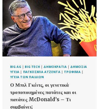
ΨΗΦΙΑΚΟΎ
ΧΏΡΟΥ
BIG AG
|
BIG TECH
|
ΔΗΜΟΚΡΑΤΊΑ
|
ΔΗΜΌΣΙΑ
ΥΓΕΊΑ
|
ΠΑΓΚΌΣΜΙΑ ΑΤΖΈΝΤΑ
|
ΤΡΌΦΙΜΑ
|
ΥΓΕΊΑ ΤΩΝ ΠΑΙΔΙΏΝ
Ο Μπιλ Γκέιτς, οι γενετικά
τροποποιημένες πατάτες και οι
πατάτες McDonald’s – Τι
συμβαίνει;