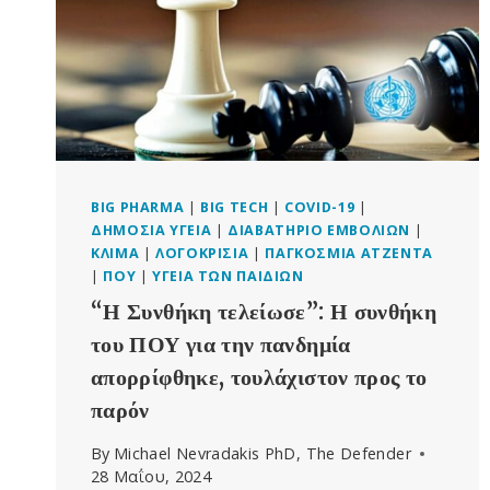
BIG PHARMA
|
BIG TECH
|
COVID-19
|
ΔΗΜΌΣΙΑ ΥΓΕΊΑ
|
ΔΙΑΒΑΤΉΡΙΟ ΕΜΒΟΛΊΩΝ
|
ΚΛΊΜΑ
|
ΛΟΓΟΚΡΙΣΊΑ
|
ΠΑΓΚΌΣΜΙΑ ΑΤΖΈΝΤΑ
|
ΠΟΥ
|
ΥΓΕΊΑ ΤΩΝ ΠΑΙΔΙΏΝ
“Η Συνθήκη τελείωσε”: Η συνθήκη
του ΠΟΥ για την πανδημία
απορρίφθηκε, τουλάχιστον προς το
παρόν
By
Michael Nevradakis PhD, The Defender
28 Μαΐου, 2024