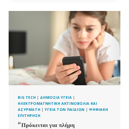
ΨΗΦΙΑΚΉΣ
ΤΑΥΤΌΤΗΤΑΣ
ΤΟΥ
BILL
GATES
ΓΙΑ
ΤΟΝ
ΈΛΕΓΧΟ
ΤΩΝ
ΠΛΗΡΩΜΏΝ,
ΤΩΝ
ΔΕΔΟΜΈΝΩΝ
ΥΓΕΊΑΣ
ΚΑΙ
ΤΗΣ
ΓΕΩΡΓΊΑΣ
BIG TECH
|
ΔΗΜΌΣΙΑ ΥΓΕΊΑ
|
ΗΛΕΚΤΡΟΜΑΓΝΗΤΙΚΉ ΑΚΤΙΝΟΒΟΛΊΑ ΚΑΙ
ΑΣΎΡΜΑΤΗ
|
ΥΓΕΊΑ ΤΩΝ ΠΑΙΔΙΏΝ
|
ΨΗΦΙΑΚΉ
ΕΠΙΤΉΡΗΣΗ
“Πρόκειται για πλήρη