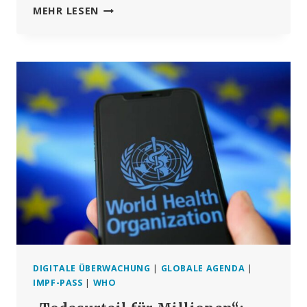
US-
MEHR LESEN
REPRÄSENTANTENHAUS
BRINGT
GESETZESENTWURF
ZUR
STREICHUNG
VON
WHO,
WEF
UND
„FEHLINFORMATIONSPROGRAMMEN“
AUF
DEN
WEG
DIGITALE ÜBERWACHUNG
|
GLOBALE AGENDA
|
IMPF-PASS
|
WHO