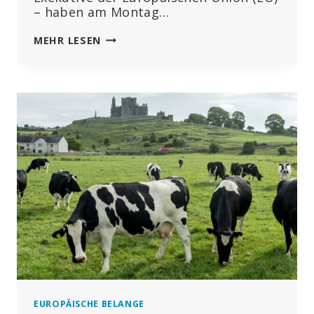
– haben am Montag…
„TODESURTEIL
MEHR LESEN
FÜR
MILLIONEN“:
WHO
UND
EU
STARTEN
NEUE
INITIATIVE
FÜR
EINEN
GLOBALEN
IMPFPASS
EUROPÄISCHE BELANGE