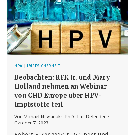
NACH
EINER
HPV-
IMPFUNG
LÖST
UNTERSUCHUNG
DER
SICHERHEIT
VON
GARDASIL
UND
HPV
|
IMPFSICHERHEIT
SCHULIMPF-
Beobachten: RFK Jr. und Mary
KAMPAGNEN
AUS
Holland nehmen an Webinar
von CHD Europe über HPV-
Impfstoffe teil
Von
Michael Nevradakis PhD, The Defender
Oktober 7, 2023
Robert F. Kennedy Jr., Gründer und