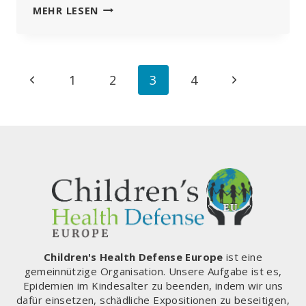
IRISCHE
MEHR LESEN
LANDWIRTE
PROTESTIEREN
GEGEN
DIE
Seitennavigation
Vorherige
Nächste
1
2
3
4
GEPLANTE
KEULUNG
Seite
Seite
VON
VIEH,
ALS
MASSNAHME Z
UR E
RREICHUNG D
ER K
LIMAZIELE
Children's Health Defense Europe
ist eine
gemeinnützige Organisation. Unsere Aufgabe ist es,
Epidemien im Kindesalter zu beenden, indem wir uns
dafür einsetzen, schädliche Expositionen zu beseitigen,