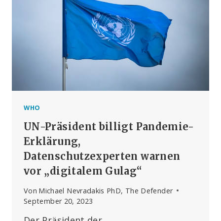
WEBINAR
VON
CHD
EUROPE
ÜBER
HPV-
IMPFSTOFFE
TEIL
WHO
UN-Präsident billigt Pandemie-
Erklärung,
Datenschutzexperten warnen
vor „digitalem Gulag“
Von
Michael Nevradakis PhD, The Defender
September 20, 2023
Der Präsident der