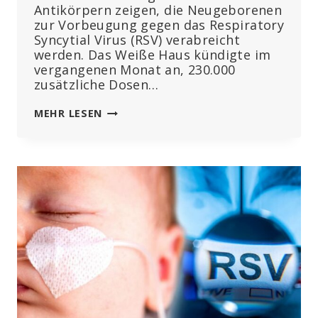
Antikörpern zeigen, die Neugeborenen
zur Vorbeugung gegen das Respiratory
Syncytial Virus (RSV) verabreicht
werden. Das Weiße Haus kündigte im
vergangenen Monat an, 230.000
zusätzliche Dosen…
„MÜTTER
MEHR LESEN
MÜSSEN
SICH
WEHREN“:
WISSENSCHAFTLERIN
WARNT
VOR
RSV-
IMPFUNGEN
FÜR
NEUGEBORENE