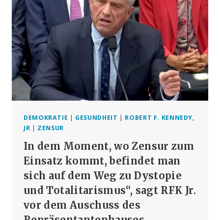
VOR
„DIGITALEM
GULAG“
DEMOKRATIE
|
GESUNDHEIT
|
ROBERT F. KENNEDY,
JR
|
ZENSUR
In dem Moment, wo Zensur zum
Einsatz kommt, befindet man
sich auf dem Weg zu Dystopie
und Totalitarismus“, sagt RFK Jr.
vor dem Auschuss des
Repräsentantenhauses