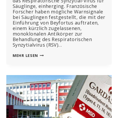
das Respiratorische Synzytial-Virus für
Säuglinge, einherging. Französische
Forscher haben mögliche Warnsignale
bei Säuglingen festgestellt, die mit der
Einführung von Beyfortus auftraten,
einem kürzlich zugelassenen,
monoklonalen Antikörper zur
Behandlung des Respiratorischen
Synzytialvirus (RSV)…
FRANZÖSISCHE
MEHR LESEN
FORSCHER
STELLEN
„AUSSERGEWÖHNLICH H
OHE S
TERBERATE“ B
EI N
EUGEBORENEN F
EST, D
IE E
INE N
EUE R