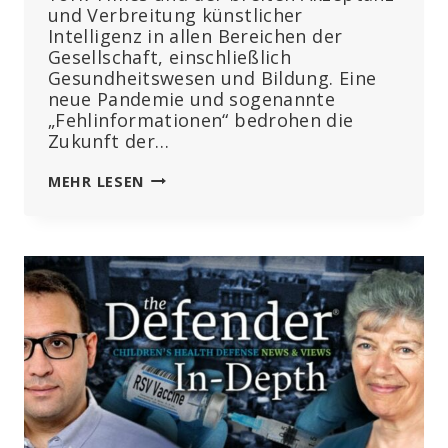
und Verbreitung künstlicher
Intelligenz in allen Bereichen der
Gesellschaft, einschließlich
Gesundheitswesen und Bildung. Eine
neue Pandemie und sogenannte
„Fehlinformationen“ bedrohen die
Zukunft der…
WEF-
MEHR LESEN
RUNDSCHAU:
DIGITALE
IDS
KÖNNEN
UNGEIMPFTE
ERMITTELN,
DIE
KI
KANN
DIE
ENTWICKLUNG
NEUER