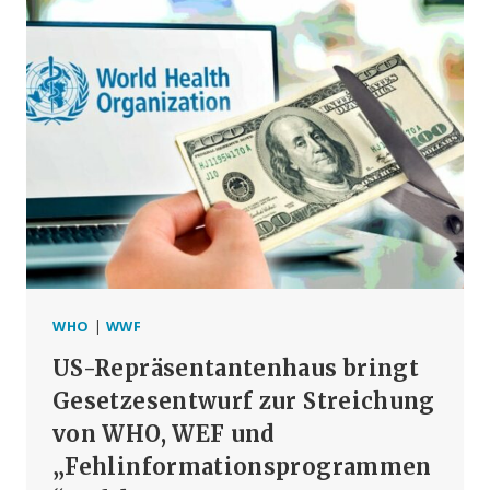
ZENSUR
ZUM
EINSATZ
KOMMT,
BEFINDET
MAN
SICH
AUF
DEM
WEG
ZU
DYSTOPIE
UND
TOTALITARISMUS“,
SAGT
WHO
|
WWF
RFK
US-Repräsentantenhaus bringt
JR.
VOR
Gesetzesentwurf zur Streichung
DEM
von WHO, WEF und
AUSCHUSS
„Fehlinformationsprogrammen
DES
REPRÄSENTANTENHAUSES