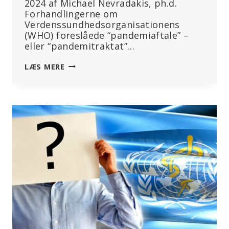
2024 af Michael Nevradakis, ph.d.
Forhandlingerne om
Verdenssundhedsorganisationens
(WHO) foreslåede “pandemiaftale” –
eller “pandemitraktat”…
“TRAKTATEN
LÆS MERE
ER
FÆRDIG”:
WHO’S
PANDEMITRAKTAT
BESEJRET,
I
DET
MINDSTE
FOR
NU