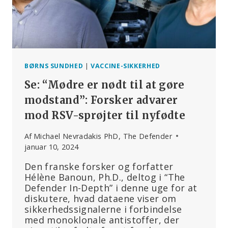
TIL
WHO’S
INTERNATIONALE
SUNDHEDSREGULATIV
BØRNS SUNDHED
|
VACCINE-SIKKERHED
Se: “Mødre er nødt til at gøre
modstand”: Forsker advarer
mod RSV-sprøjter til nyfødte
Af
Michael Nevradakis PhD, The Defender
januar 10, 2024
Den franske forsker og forfatter
Hélène Banoun, Ph.D., deltog i “The
Defender In-Depth” i denne uge for at
diskutere, hvad dataene viser om
sikkerhedssignalerne i forbindelse
med monoklonale antistoffer, der