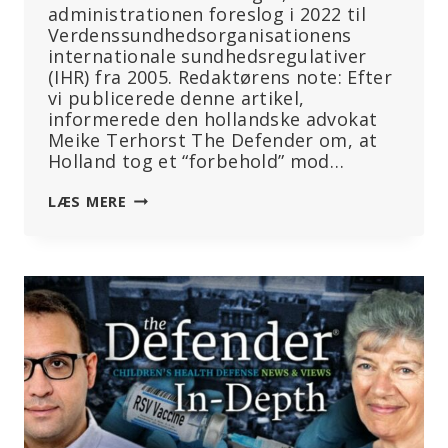
administrationen foreslog i 2022 til
Verdenssundhedsorganisationens
internationale sundhedsregulativer
(IHR) fra 2005. Redaktørens note: Efter
vi publicerede denne artikel,
informerede den hollandske advokat
Meike Terhorst The Defender om, at
Holland tog et “forbehold” mod…
WHO
LÆS MERE
UDVISER
TEGN
PÅ
“DESPERATION”,
FORDI
NEW
ZEALAND
OG
IRAN
AFVISER
ÆNDRINGER