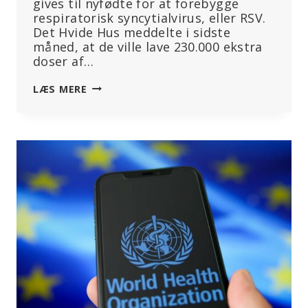
gives til nyfødte for at forebygge
respiratorisk syncytialvirus, eller RSV.
Det Hvide Hus meddelte i sidste
måned, at de ville lave 230.000 ekstra
doser af…
SE:
LÆS MERE
“MØDRE
ER
NØDT
TIL
AT
GØRE
MODSTAND”:
FORSKER
ADVARER
MOD
RSV-
SPRØJTER
TIL
NYFØDTE