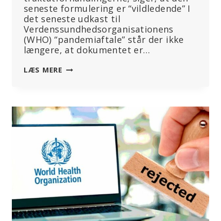
seneste formulering er “vildledende” I
det seneste udkast til
Verdenssundhedsorganisationens
(WHO) “pandemiaftale” står der ikke
længere, at dokumentet er…
HAR
LÆS MERE
WHO
UDVANDET
SIN
‘PANDEMITRAKTAT’?
PASSER
IKKE,
SIGER
EKSPERTER