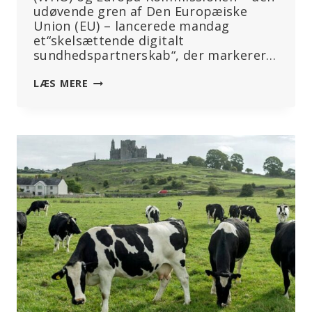
udøvende gren af Den Europæiske
Union (EU) – lancerede mandag
et“skelsættende digitalt
sundhedspartnerskab“, der markerer…
“DØDSDOM
LÆS MERE
FOR
MILLIONER”:
WHO
OG
EU
LANCERER
NYT
GLOBALT
VACCINEPAS-
INITIATIV