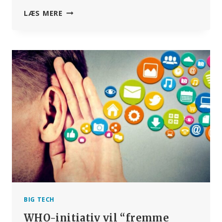
IRSKE
LÆS MERE
LANDMÆND
PROTESTERER
MOD
PLANER
OM
AT
AFLIVE
KVÆG
FOR
AT
NÅ
KLIMAMÅLENE
BIG TECH
WHO-initiativ vil “fremme