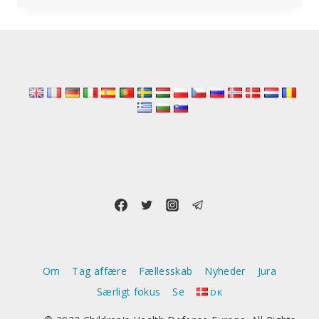
VIL
“FREMME
ØNSKET
ADFÆRD”
VED
AT
OVERVÅGE
SOCIALE
MEDIER
Om
Tag affære
Fællesskab
Nyheder
Jura
Særligt fokus
Se
DK