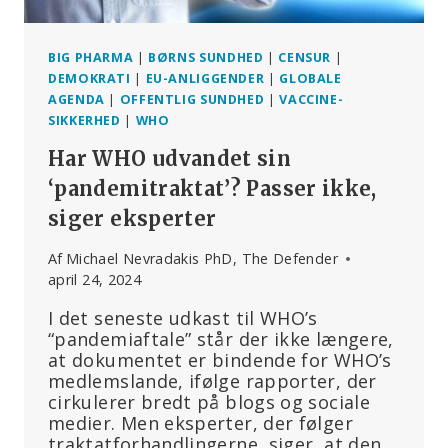
BIG PHARMA
|
BØRNS SUNDHED
|
CENSUR
|
DEMOKRATI
|
EU-ANLIGGENDER
|
GLOBALE
AGENDA
|
OFFENTLIG SUNDHED
|
VACCINE-
SIKKERHED
|
WHO
Har WHO udvandet sin
‘pandemitraktat’? Passer ikke,
siger eksperter
Af
Michael Nevradakis PhD, The Defender
april 24, 2024
I det seneste udkast til WHO’s
“pandemiaftale” står der ikke længere,
at dokumentet er bindende for WHO’s
medlemslande, ifølge rapporter, der
cirkulerer bredt på blogs og sociale
medier. Men eksperter, der følger
traktatforhandlingerne, siger, at den