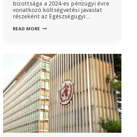
bizottsága a 2024-es pénzügyi évre
vonatkozó költségvetési javaslat
részeként az Egészségügyi…
AZ
READ MORE
AMERIKAI
KÉPVISELŐHÁZ
TÖRVÉNYJAVASLATOT
TERJESZT
ELŐ
A
WHO,
A
WEF
ÉS
A
„FÉLRETÁJÉKOZTATÁSI”
PROGRAMOK
FINANSZÍROZÁSÁNAK
MEGSZÜNTETÉSÉRE