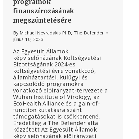
programok
finanszírozásának
megszüntetésére
By
Michael Nevradakis PhD, The Defender
július 10, 2023
Az Egyesült Államok
képviselőházának Költségvetési
Bizottságának 2024-es
költségvetési évre vonatkozó,
államháztartási, külügyi és
kapcsolódó programokra
vonatkozó előirányzat-tervezete a
Wuhan Institute of Virology, az
EcoHealth Alliance és a gain-of-
function kutatásra szánt
támogatásokat is csökkentené.
Eredetileg a The Defender által
közzétett Az Egyesült Államok
képviselőházának előirányzati