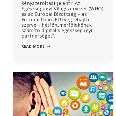
kényszeroltást jelenti” Az
Egészségügyi Világszervezet (WHO)
és az Európai Bizottság – az
Európai Unió (EU) végrehajtó
szerve – hétfőn„mérföldkőnek
számító digitális egészségügyi
partnerséget”…
„HALÁLOS
READ MORE
ÍTÉLET
MILLIÓKNAK”:
A
WHO
ÉS
AZ
EU
ÚJ
GLOBÁLIS
OLTÁSI
ÚTLEVÉLKEZDEMÉNYEZÉST
INDÍT