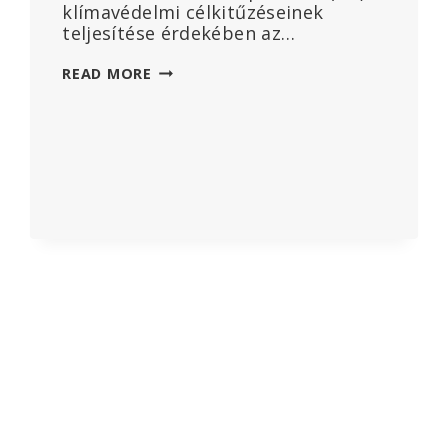
klímavédelmi célkitűzéseinek
teljesítése érdekében az…
AZ
READ MORE
ÍR
GAZDÁK
TILTAKOZNAK
AZ
ÁLLATÁLLOMÁNY
KIVÁGÁSÁNAK
TERVEI
ELLEN
AZ
ÉGHAJLATI
CÉLOK
ELÉRÉSE
ÉRDEKÉBEN