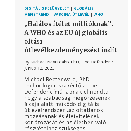
DIGITÁLIS FELÜGYELET
|
GLOBÁLIS
MENETREND
|
VAKCINA ÚTLEVÉL
|
WHO
„Halálos ítélet millióknak”:
A WHO és az EU új globális
oltási
útlevélkezdeményezést indít
By
Michael Nevradakis PhD, The Defender
június 12, 2023
Michael Rectenwald, PhD
technológiai szakértő a The
Defender című lapnak elmondta,
hogy a szabadság megőrzésének
álcája alatt működő digitális
útlevélrendszer „az oltatlanok
mozgásának és életvitelének
korlátozását és az életben való
részvételhez szükséges