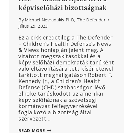
képviselőházi bizottságnak
By
Michael Nevradakis PhD, The Defender
július 25, 2023
Ez a cikk eredetileg a The Defender
– Children’s Health Defense’s News
& Views honlapján jelent meg. A
vitatott megszakításokkal és a
képviselőházi demokraták tanúként
való eltávolítására tett kísérleteivel
tarkított meghallgatáson Robert F.
Kennedy Jr., a Children’s Health
Defense (CHD) szabadságon lévő
elnöke tanúskodott az amerikai
képviselőháznak a szövetségi
kormányzat felfegyverzésével
foglalkozó albizottság által
szervezett…
„HA
READ MORE