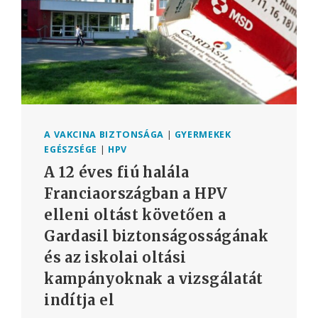
A VAKCINA BIZTONSÁGA
|
GYERMEKEK
EGÉSZSÉGE
|
HPV
A 12 éves fiú halála
Franciaországban a HPV
elleni oltást követően a
Gardasil biztonságosságának
és az iskolai oltási
kampányoknak a vizsgálatát
indítja el