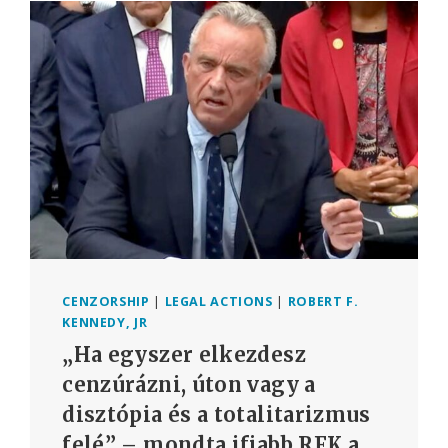
HALÁLA
FRANCIAORSZÁGBAN
A
HPV
ELLENI
OLTÁST
KÖVETŐEN
A
GARDASIL
BIZTONSÁGOSSÁGÁNAK
ÉS
AZ
ISKOLAI
OLTÁSI
KAMPÁNYOKNAK
CENZORSHIP
|
LEGAL ACTIONS
|
ROBERT F.
A
KENNEDY, JR
VIZSGÁLATÁT
„Ha egyszer elkezdesz
INDÍTJA
EL
cenzúrázni, úton vagy a
disztópia és a totalitarizmus
felé” – mondta ifjabb RFK a