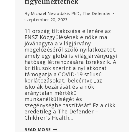
figyelmeztetnek
By
Michael Nevradakis PhD, The Defender
szeptember 20, 2023
11 ország tiltakozása ellenére az
ENSZ Közgyűlésének elnöke ma
jóváhagyta a világjárvány
megelőzéséről szóló nyilatkozatot,
amely egy globális világjárványügyi
hatóság létrehozására törekszik. A
kritikusok szerint a nyilatkozat
támogatja a COVID-19 stílusú
korlátozásokat, beleértve „az
iskolák bezárását és a nők
aránytalan mértékű
munkanélküliségét és
szegénységbe taszítását” Ez a cikk
eredetileg a The Defender –
Children’s Health…
AZ
READ MORE