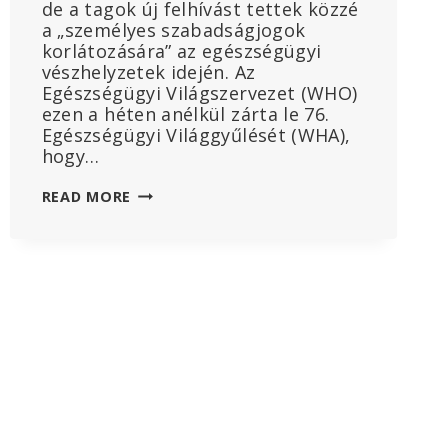
de a tagok új felhívást tettek közzé
a „személyes szabadságjogok
korlátozására” az egészségügyi
vészhelyzetek idején. Az
Egészségügyi Világszervezet (WHO)
ezen a héten anélkül zárta le 76.
Egészségügyi Világgyűlését (WHA),
hogy…
AZ
READ MORE
EGÉSZSÉGÜGYI
VILÁGGYŰLÉS
SZERINT
SZÜKSÉG
VAN
A
„SZEMÉLYES
SZABADSÁGJOGOK
KORLÁTOZÁSÁRA”
ÉS
A
WHO