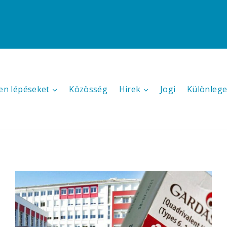
en lépéseket
Közösség
Hirek
Jogi
Különlege