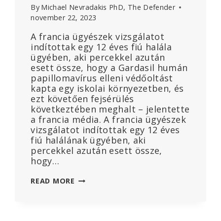
By
Michael Nevradakis PhD, The Defender
november 22, 2023
A francia ügyészek vizsgálatot
indítottak egy 12 éves fiú halála
ügyében, aki percekkel azután
esett össze, hogy a Gardasil humán
papillomavírus elleni védőoltást
kapta egy iskolai környezetben, és
ezt követően fejsérülés
következtében meghalt – jelentette
a francia média. A francia ügyészek
vizsgálatot indítottak egy 12 éves
fiú halálának ügyében, aki
percekkel azután esett össze,
hogy…
A
READ MORE
12
ÉVES
FIÚ