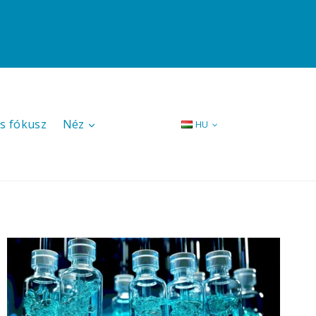
s fókusz
Néz
HU