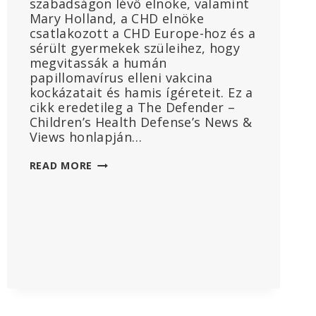
szabadságon lévő elnöke, valamint
Mary Holland, a CHD elnöke
csatlakozott a CHD Europe-hoz és a
sérült gyermekek szüleihez, hogy
megvitassák a humán
papillomavírus elleni vakcina
kockázatait és hamis ígéreteit. Ez a
cikk eredetileg a The Defender –
Children’s Health Defense’s News &
Views honlapján…
NÉZD:
READ MORE
MARY
HOLLAND
CSATLAKOZIK
A
CHD
EUROPE
WEBINÁRIUMÁHOZ
A
HPV-
VAKCINÁKRÓL