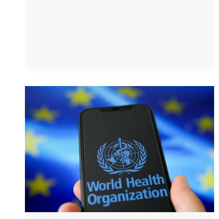
ENSZ
ELNÖKE
JÓVÁHAGYTA
A
PANDÉMIÁS
NYILATKOZATOT
–
ADATVÉDELMI
SZAKÉRTŐK
A
„DIGITÁLIS
GULÁGRA”
FIGYELMEZTETNEK