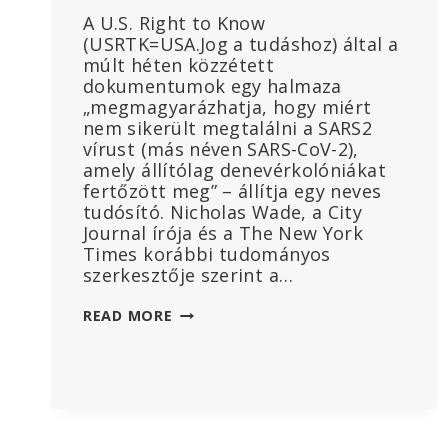
A U.S. Right to Know
(USRTK=USA.Jog a tudáshoz) által a
múlt héten közzétett
dokumentumok egy halmaza
„megmagyarázhatja, hogy miért
nem sikerült megtalálni a SARS2
vírust (más néven SARS-CoV-2),
amely állítólag denevérkolóniákat
fertőzött meg” – állítja egy neves
tudósító. Nicholas Wade, a City
Journal írója és a The New York
Times korábbi tudományos
szerkesztője szerint a…
SARS-
READ MORE
COV-
2
„SOHA
NEM
LÉTEZETT
A