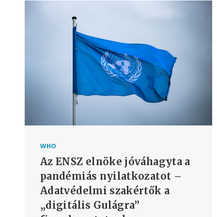
TERMÉSZETES
VILÁGBAN”
–
ÉS
AZ
FBI
TUDOTT
A
LEHETSÉGES
LABORATÓRIUMI
SZIVÁRGÁSRÓL
2020
MÁRCIUSÁBAN
WHO
Az ENSZ elnöke jóváhagyta a
pandémiás nyilatkozatot –
Adatvédelmi szakértők a
„digitális Gulágra”