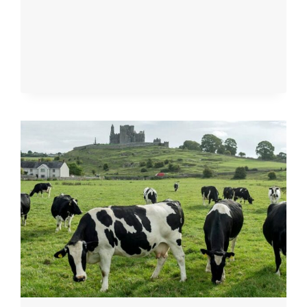
EGYSZER
ELKEZDESZ
CENZÚRÁZNI,
ÚTON
VAGY
A
DISZTÓPIA
ÉS
A
TOTALITARIZMUS
FELÉ”
–
MONDTA
IFJABB
RFK
A
KÉPVISELŐHÁZI
BIZOTTSÁGNAK