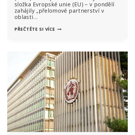
složka Evropské unie (EU) – v pondělí
zahájily „přelomové partnerství v
oblasti…
„ROZSUDEK
PŘEČTĚTE SI VÍCE
SMRTI
PRO
MILIONY
LIDÍ“:
WHO
A
EU
ZAHAJUJÍ
NOVOU
CELOSVĚTOVOU
INICIATIVU
NA
VYDÁNÍ
OČKOVACÍHO
PASU