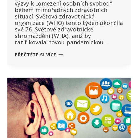
výzvy k „omezení osobních svobod“
během mimořádných zdravotních
situací. Světová zdravotnická
organizace (WHO) tento týden ukončila
své 76. Světové zdravotnické
shromáždění (WHA), aniž by
ratifikovala novou pandemickou…
SVĚTOVÉ
PŘEČTĚTE SI VÍCE
ZDRAVOTNICKÉ
SHROMÁŽDĚNÍ
UPOZORŇUJE
NA
POTŘEBU
„OMEZIT
OSOBNÍ
SVOBODY“
A
ROZŠÍŘIT
PRAVOMOCI
ORGANIZACE