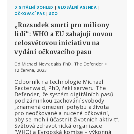
DIGITÁLNÍ DOHLED
|
GLOBÁLNÍ AGENDA
|
OČKOVACÍ PAS
|
SZO
„Rozsudek smrti pro miliony
lidí“: WHO a EU zahajují novou
celosvětovou iniciativu na
vydání očkovacího pasu
Od
Michael Nevradakis PhD, The Defender
12 června, 2023
Odborník na technologie Michael
Rectenwald, PhD, řekl serveru The
Defender, že systém digitálních pasů
pod záminkou zachování svobody
„znamená omezení pohybu a života
pro neočkované a nucené očkování,
aby se mohli účastnit životních aktivit“.
Světová zdravotnická organizace
(WHO) a Evropská komise – výkonná