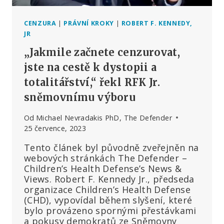
CENZURA
|
PRÁVNÍ KROKY
|
ROBERT F. KENNEDY,
JR
„Jakmile začnete cenzurovat,
jste na cestě k dystopii a
totalitářství,“ řekl RFK Jr.
sněmovnímu výboru
Od
Michael Nevradakis PhD, The Defender
25 července, 2023
Tento článek byl původně zveřejněn na
webových stránkách The Defender –
Children’s Health Defense’s News &
Views. Robert F. Kennedy Jr., předseda
organizace Children’s Health Defense
(CHD), vypovídal během slyšení, které
bylo provázeno spornými přestávkami
a pokusy demokratů ze Sněmovny