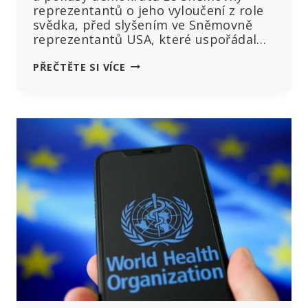
reprezentantů o jeho vyloučení z role
svědka, před slyšením ve Sněmovně
reprezentantů USA, které uspořádal…
„JAKMILE
PŘEČTĚTE SI VÍCE
ZAČNETE
CENZUROVAT,
JSTE
NA
CESTĚ
K
DYSTOPII
A
TOTALITÁŘSTVÍ,“
ŘEKL
RFK
JR.
SNĚMOVNÍMU
VÝBORU