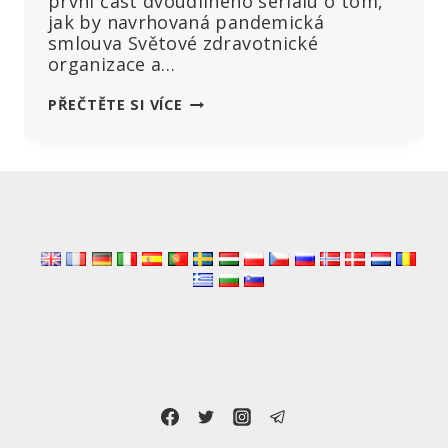
první část dvoudílného seriálu o tom,
jak by navrhovaná pandemická
smlouva Světové zdravotnické
organizace a…
JE
PŘEČTĚTE SI VÍCE
ORGANIZACE
WHO
KRYCÍ
ORGANIZACÍ
PRO
PŘEVZETÍ
VLÁDY
USA?