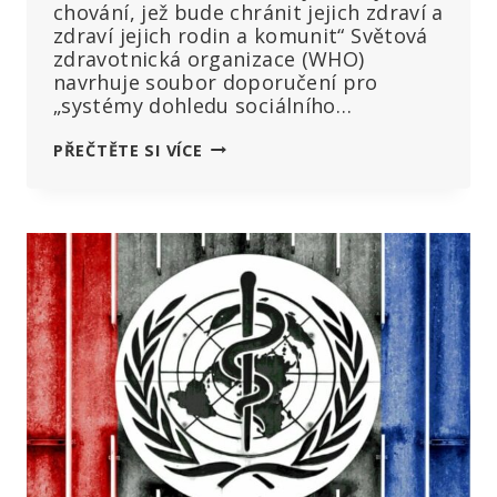
chování, jež bude chránit jejich zdraví a
zdraví jejich rodin a komunit“ Světová
zdravotnická organizace (WHO)
navrhuje soubor doporučení pro
„systémy dohledu sociálního…
INICIATIVA
PŘEČTĚTE SI VÍCE
WHO
BY
„PODPOŘILA
ŽÁDOUCÍ
CHOVÁNÍ“
POMOCÍ
STÁLÉHO
DOHLEDU
NAD
SOCIÁLNÍMI
MÉDII