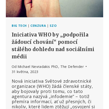
WHO
PŘI
MIMOŘÁDNÝCH
UDÁLOSTECH
BIG TECH
|
CENZURA
|
SZO
Iniciativa WHO by „podpořila
žádoucí chování“ pomocí
stálého dohledu nad sociálními
médii
Od
Michael Nevradakis PhD, The Defender
31 května, 2023
Nová iniciativa Světové zdravotnické
organizace (WHO) žádá členské státy,
aby bojovaly proti tomu, co tato
agentura nazývá „infodemie“ – totiž
přemíra informací, ať už přesných, či
nikoliv, které lidem ztěžují „osvojení si