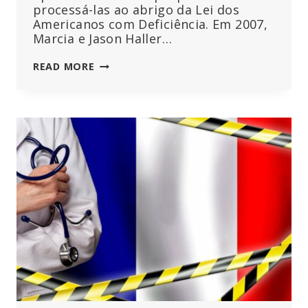
processá-las ao abrigo da Lei dos
Americanos com Deficiência. Em 2007,
Marcia e Jason Haller…
EXCLUSIVO:
READ MORE
MULHER
QUE
VIVE
PERTO
DE
TORRE
DE
TELEMÓVEL
DIAGNOSTICADA
COM
51
AVCS