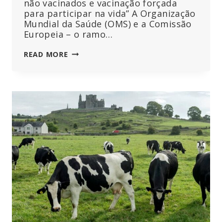
não vacinados e vacinação forçada
para participar na vida” A Organização
Mundial da Saúde (OMS) e a Comissão
Europeia – o ramo…
“SENTENÇA
READ MORE
DE
MORTE
PARA
MILHÕES
DE
PESSOAS”:
OMS
E
UE
LANÇAM
NOVA
INICIATIVA
GLOBAL
DE
PASSAPORTE
(CERTIFICADO)