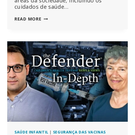
áreas da sociedade, incluindo os
cuidados de saúde…
RESUMO
READ MORE
DO
WEF:
AS
IDENTIFICAÇÕES
DIGITAIS
PODEM
RASTREAR
OS
NÃO
VACINADOS,
A
IA
PODE
ACELERAR
O
DESENVOLVIMENTO
DE
NOVAS
SAÚDE INFANTIL
|
SEGURANÇA DAS VACINAS