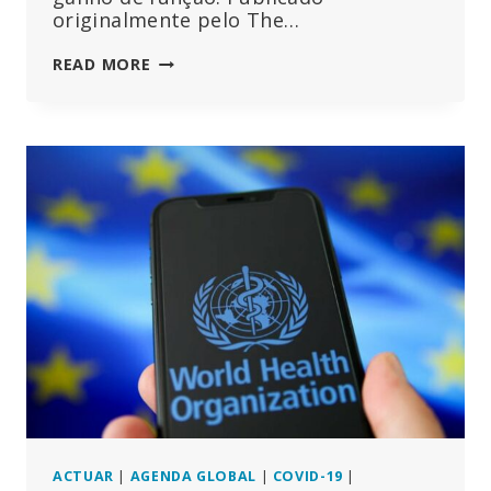
originalmente pelo The…
CÂMARA
READ MORE
DOS
EUA
APRESENTA
PROJETO
DE
LEI
PARA
RETIRAR
FUNDOS
À
OMS,
AO
FEM
E
A
PROGRAMAS
DE
“DESINFORMAÇÃO
ACTUAR
|
AGENDA GLOBAL
|
COVID-19
|