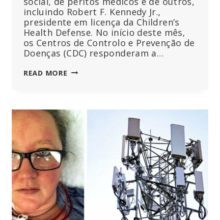
social, de peritos médicos e de outros,
incluindo Robert F. Kennedy Jr.,
presidente em licença da Children’s
Health Defense. No início deste mês,
os Centros de Controlo e Prevenção de
Doenças (CDC) responderam a…
ARROGÂNCIA
READ MORE
“ESPANTOSA”:
ESPECIALISTAS
CRITICAM
O
CDC
POR
TER
APAGADO
TODAS
AS
148
PÁGINAS
DE
INFORMAÇÃO