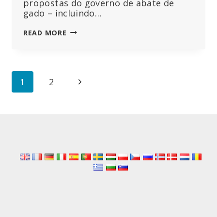
propostas do governo de abate de
gado – incluindo…
AGRICULTORES
READ MORE
IRLANDESES
PROTESTAM
CONTRA
PLANOS
Page
Next
1
2
DE
ABATE
navigation
Page
DE
GADO
PARA
CUMPRIR
OBJECTIVOS
CLIMÁTICOS