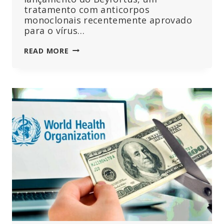
tratamento com anticorpos
monoclonais recentemente aprovado
para o vírus…
INVESTIGADORES
READ MORE
FRANCESES
IDENTIFICAM
UMA
“TAXA
IMPROVAVELMENTE
ELEVADA
DE
MORTES”
EM
RECÉM-
NASCIDOS
QUE
RECEBERAM
A
NOVA
VACINA