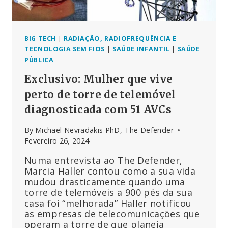
SOBRE
MIOCARDITE
APÓS
INJECÇÕES
BIG TECH
|
RADIAÇÃO, RADIOFREQUÊNCIA E
DE
TECNOLOGIA SEM FIOS
|
SAÚDE INFANTIL
|
SAÚDE
COVID
PÚBLICA
Exclusivo: Mulher que vive
perto de torre de telemóvel
diagnosticada com 51 AVCs
By
Michael Nevradakis PhD, The Defender
Fevereiro 26, 2024
Numa entrevista ao The Defender,
Marcia Haller contou como a sua vida
mudou drasticamente quando uma
torre de telemóveis a 900 pés da sua
casa foi “melhorada” Haller notificou
as empresas de telecomunicações que
operam a torre de que planeia