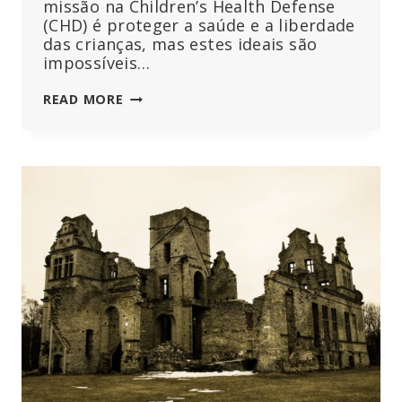
missão na Children’s Health Defense
(CHD) é proteger a saúde e a liberdade
das crianças, mas estes ideais são
impossíveis…
MARY
READ MORE
HOLLAND,
PRESIDENTE
DA
CHD:
“AS
CRIANÇAS
NÃO
DEVEM
TER
QUALQUER
PAPEL
EM
CONFLITOS
VIOLENTOS