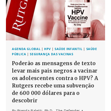
OS
OUTROS?
AGENDA GLOBAL
|
HPV
|
SAÚDE INFANTIL
|
SAÚDE
PÚBLICA
|
SEGURANÇA DAS VACINAS
Poderão as mensagens de texto
levar mais pais negros a vacinar
os adolescentes contra o HPV? A
Rutgers recebe uma subvenção
de 600 000 dólares para o
descobrir
By
Brenda Baletti, Ph.D - The Defender