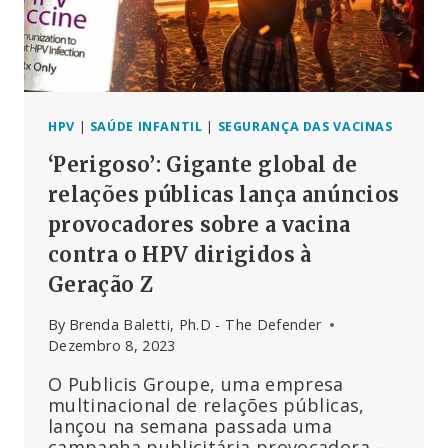
QUE
RECEBERAM
A
NOVA
VACINA
CONTRA
O
HPV
|
SAÚDE INFANTIL
|
SEGURANÇA DAS VACINAS
VSR
‘Perigoso’: Gigante global de
relações públicas lança anúncios
provocadores sobre a vacina
contra o HPV dirigidos à
Geração Z
By
Brenda Baletti, Ph.D - The Defender
Dezembro 8, 2023
O Publicis Groupe, uma empresa
multinacional de relações públicas,
lançou na semana passada uma
campanha publicitária provocadora –