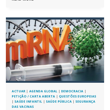
DE
VACINAÇÃO
CONTRA
O
HPV
ANUNCIADAS
NA
EUROPA
–
CHEGOU
A
ALTURA
DE
OS
PAIS
SE
INFORMAREM!
ACTUAR
|
AGENDA GLOBAL
|
DEMOCRACIA
|
PETIÇÃO / CARTA ABERTA
|
QUESTÕES EUROPEIAS
|
SAÚDE INFANTIL
|
SAÚDE PÚBLICA
|
SEGURANÇA
DAS VACINAS