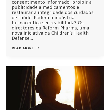
consentimento informado, proibir a
publicidade a medicamentos e
restaurar a integridade dos cuidados
de saúde. Poderá a indústria
farmacêutica ser reabilitada? Os
directores da Reform Pharma, uma
nova iniciativa da Children’s Health
Defense…
CHD
READ MORE
LANÇA
A
INICIATIVA
“REFORM
PHARMA”
PARA
ACABAR
COM
A
INFLUÊNCIA
E
A