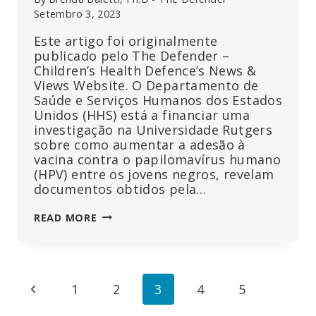
Setembro 3, 2023
Este artigo foi originalmente
publicado pelo The Defender –
Children’s Health Defence’s News &
Views Website. O Departamento de
Saúde e Serviços Humanos dos Estados
Unidos (HHS) está a financiar uma
investigação na Universidade Rutgers
sobre como aumentar a adesão à
vacina contra o papilomavírus humano
(HPV) entre os jovens negros, revelam
documentos obtidos pela…
PODERÃO
READ MORE
AS
MENSAGENS
DE
TEXTO
Page
Previous
1
2
3
4
5
LEVAR
MAIS