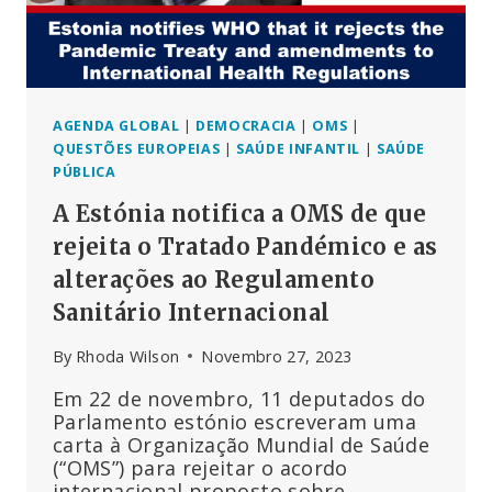
O
HPV
DIRIGIDOS
À
GERAÇÃO
Z
AGENDA GLOBAL
|
DEMOCRACIA
|
OMS
|
QUESTÕES EUROPEIAS
|
SAÚDE INFANTIL
|
SAÚDE
PÚBLICA
A Estónia notifica a OMS de que
rejeita o Tratado Pandémico e as
alterações ao Regulamento
Sanitário Internacional
By
Rhoda Wilson
Novembro 27, 2023
Em 22 de novembro, 11 deputados do
Parlamento estónio escreveram uma
carta à Organização Mundial de Saúde
(“OMS”) para rejeitar o acordo
internacional proposto sobre