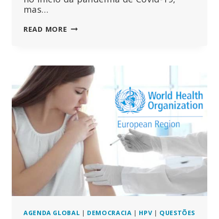
mas…
SE
READ MORE
A
SUÉCIA
GANHOU,
PORQUE
É
QUE
AS
TAXAS
DE
NATALIDADE
SUECAS
ESTÃO
A
CAIR
A
PIQUE?
AGENDA GLOBAL
|
DEMOCRACIA
|
HPV
|
QUESTÕES