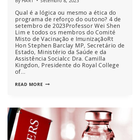
By
HART
Setembro 8, 2023
Qual é a lógica ou mesmo a ética do
programa de reforço do outono? 4 de
setembro de 2023Professor Wei Shen
Lim e todos os membros do Comité
Misto de Vacinação e ImunizaçãoRt
Hon Stephen Barclay MP, Secretário de
Estado, Ministério da Saúde e da
Assistência Socialcc Dra. Camilla
Kingdon, Presidente do Royal College
of…
PROFESSOR
READ MORE
LIM,
COMO
É
QUE
OS
REFORÇOS
PODEM
PROTEGER