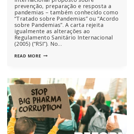
prevenção, preparação e resposta a
pandemias – também conhecido como
“Tratado sobre Pandemias” ou “Acordo
sobre Pandemias”. A carta rejeita
igualmente as alterações ao
Regulamento Sanitário Internacional
(2005) (“RSI”). No…
A
READ MORE
ESTÓNIA
NOTIFICA
A
OMS
DE
QUE
REJEITA
O
TRATADO
PANDÉMICO
E
AS