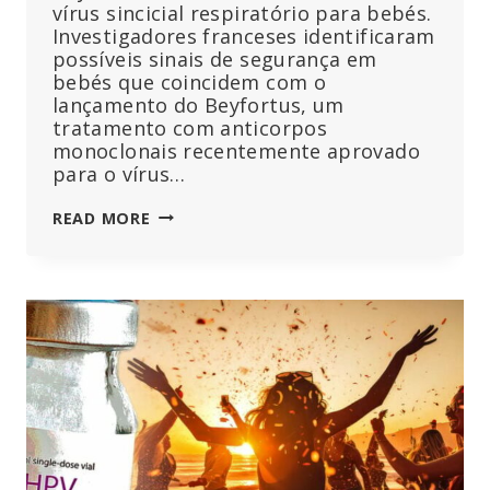
vírus sincicial respiratório para bebés.
Investigadores franceses identificaram
possíveis sinais de segurança em
bebés que coincidem com o
lançamento do Beyfortus, um
tratamento com anticorpos
monoclonais recentemente aprovado
para o vírus…
INVESTIGADORES
READ MORE
FRANCESES
IDENTIFICAM
UMA
“TAXA
IMPROVAVELMENTE
ELEVADA
DE
MORTES”
EM
RECÉM-
NASCIDOS