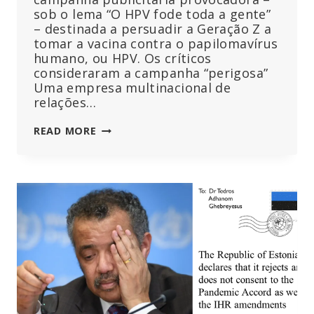
sob o lema “O HPV fode toda a gente”
– destinada a persuadir a Geração Z a
tomar a vacina contra o papilomavírus
humano, ou HPV. Os críticos
consideraram a campanha “perigosa”
Uma empresa multinacional de
relações…
‘PERIGOSO’:
READ MORE
GIGANTE
GLOBAL
DE
RELAÇÕES
PÚBLICAS
LANÇA
ANÚNCIOS
PROVOCADORES
SOBRE
A
VACINA
CONTRA