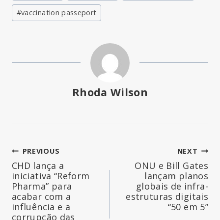
#
vaccination passeport
Rhoda Wilson
Navegação
PREVIOUS
NEXT
CHD lança a
ONU e Bill Gates
de
iniciativa “Reform
lançam planos
Pharma” para
globais de infra-
artigos
acabar com a
estruturas digitais
influência e a
“50 em 5”
corrupção das