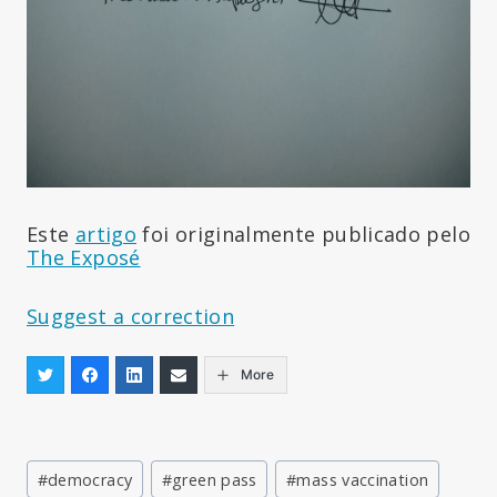
Este
artigo
foi originalmente publicado pelo
The Exposé
Suggest a correction
More
Post
#
democracy
#
green pass
#
mass vaccination
Tags: