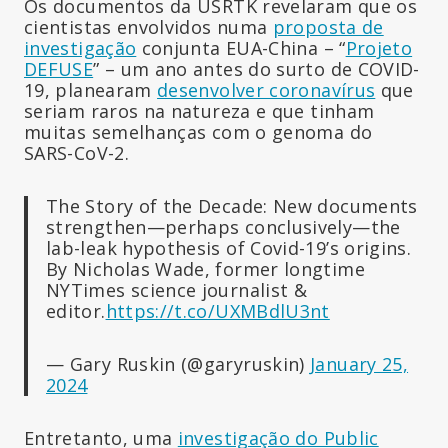
Os documentos da USRTK revelaram que os
cientistas envolvidos numa
proposta de
investigação
conjunta EUA-China – “
Projeto
DEFUSE
” – um ano antes do surto de COVID-
19, planearam
desenvolver coronavírus
que
seriam raros na natureza e que tinham
muitas semelhanças com o genoma do
SARS-CoV-2.
The Story of the Decade: New documents
strengthen—perhaps conclusively—the
lab-leak hypothesis of Covid-19’s origins.
By Nicholas Wade, former longtime
NYTimes science journalist &
editor.
https://t.co/UXMBdlU3nt
— Gary Ruskin (@garyruskin)
January 25,
2024
Entretanto, uma
investigação do Public