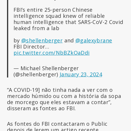
FBI’s entire 25-person Chinese
intelligence squad knew of reliable
human intelligence that SARS-CoV-2 Covid
leaked from a lab
by
@shellenberger
and
@galexybrane
FBI Director…
pic.twitter.com/NbBZkOaDdi
— Michael Shellenberger
(@shellenberger)
January 23, 2024
“A COVID-19] não tinha nada a ver com o
mercado húmido ou com a história da sopa
de morcego que eles estavam a contar”,
disseram as fontes ao FBI.
As fontes do FBI contactaram o Public
depois de lerem um artigo recente