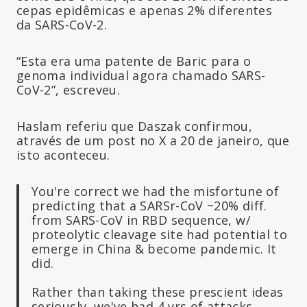
cepas epidêmicas e apenas 2% diferentes
da SARS-CoV-2.
“Esta era uma patente de Baric para o
genoma individual agora chamado SARS-
CoV-2”, escreveu.
Haslam referiu que Daszak confirmou,
através de um post no X a 20 de janeiro, que
isto aconteceu.
You're correct we had the misfortune of
predicting that a SARSr-CoV ~20% diff.
from SARS-CoV in RBD sequence, w/
proteolytic cleavage site had potential to
emerge in China & become pandemic. It
did.
Rather than taking these prescient ideas
seriously, we've had 4 yrs of attacks.