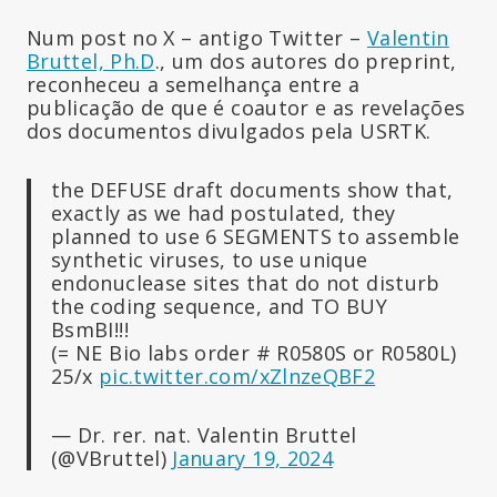
Num post no X – antigo Twitter –
Valentin
Bruttel, Ph.D
., um dos autores do preprint,
reconheceu a semelhança entre a
publicação de que é coautor e as revelações
dos documentos divulgados pela USRTK.
the DEFUSE draft documents show that,
exactly as we had postulated, they
planned to use 6 SEGMENTS to assemble
synthetic viruses, to use unique
endonuclease sites that do not disturb
the coding sequence, and TO BUY
BsmBI!!!
(= NE Bio labs order # R0580S or R0580L)
25/x
pic.twitter.com/xZlnzeQBF2
— Dr. rer. nat. Valentin Bruttel
(@VBruttel)
January 19, 2024