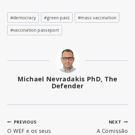
Post
#
democracy
#
green pass
#
mass vaccination
Tags:
#
vaccination passeport
Michael Nevradakis PhD, The
Defender
Navegação
PREVIOUS
NEXT
O WEF e os seus
A Comissão