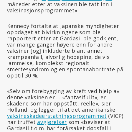
måneder etter at vaksinen ble tatt inn i
vaksinasjonsprogrammet»
Kennedy fortalte at japanske myndigheter
oppdaget at bivirkningene som ble
rapportert etter at Gardasil ble godkjent,
var mange ganger høyere enn for andre
vaksiner
[og]
inkluderte blant annet
krampeanfall, alvorlig hodepine, delvis
lammelse, komplekst regionalt
smertesyndrom og en spontanabortrate på
opptil 30 %.
«Selv om forebygging av kreft ved hjelp av
denne vaksinen er … «fantasifullt», er
skadene som har oppstått, reelle», sier
Holland, og legger til at det amerikanske
vaksineskadeerstatningsprogrammet
(VICP)
har truffet
avgjørelser
som «beviser at
Gardasil t.o.m. har forårsaket dødsfall i