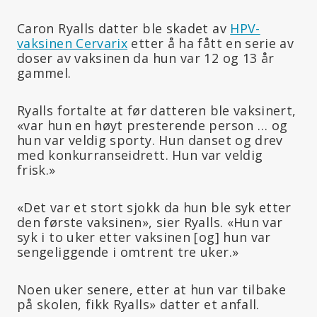
Caron Ryalls datter ble skadet av
HPV-
vaksinen Cervarix
etter å ha fått en serie av
doser av vaksinen da hun var 12 og 13 år
gammel.
Ryalls fortalte at før datteren ble vaksinert,
«var hun en høyt presterende person … og
hun var veldig sporty. Hun danset og drev
med konkurranseidrett. Hun var veldig
frisk.»
«Det var et stort sjokk da hun ble syk etter
den første vaksinen», sier Ryalls. «Hun var
syk i to uker etter vaksinen
[og]
hun var
sengeliggende i omtrent tre uker.»
Noen uker senere, etter at hun var tilbake
på skolen, fikk Ryalls» datter et anfall.