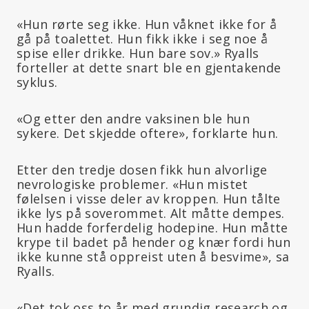
«Hun rørte seg ikke. Hun våknet ikke for å
gå på toalettet. Hun fikk ikke i seg noe å
spise eller drikke. Hun bare sov.» Ryalls
forteller at dette snart ble en gjentakende
syklus.
«Og etter den andre vaksinen ble hun
sykere. Det skjedde oftere», forklarte hun.
Etter den tredje dosen fikk hun alvorlige
nevrologiske problemer. «Hun mistet
følelsen i visse deler av kroppen. Hun tålte
ikke lys på soverommet. Alt måtte dempes.
Hun hadde forferdelig hodepine. Hun måtte
krype til badet på hender og knær fordi hun
ikke kunne stå oppreist uten å besvime», sa
Ryalls.
«Det tok oss to år med grundig research og