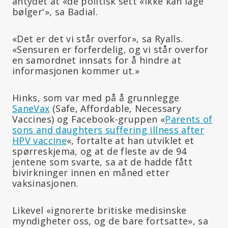
antydet at «de politisk sett «ikke kan lage
bølger'», sa Badial.
«Det er det vi står overfor», sa Ryalls.
«Sensuren er forferdelig, og vi står overfor
en samordnet innsats for å hindre at
informasjonen kommer ut.»
Hinks, som var med på å grunnlegge
SaneVax
(Safe, Affordable, Necessary
Vaccines) og Facebook-gruppen «
Parents of
sons and daughters suffering illness after
HPV vaccine
«, fortalte at han utviklet et
spørreskjema, og at de fleste av de 94
jentene som svarte, sa at de hadde fått
bivirkninger innen en måned etter
vaksinasjonen.
Likevel «ignorerte britiske medisinske
myndigheter oss, og de bare fortsatte», sa