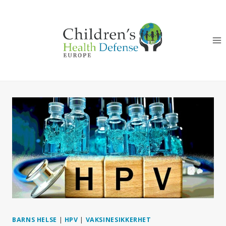
Skip
to
content
BARNS HELSE
|
HPV
|
VAKSINESIKKERHET