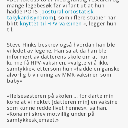
mange legebesøk før vi fant ut at hun
hadde POTS
[postural ortostatisk
takykardisyndrom
], som i flere studier har
blitt
knyttet til HPV-vaksinen
«, legger hun
til.
Steve Hinks beskrev også hvordan han ble
villedet av legene. Han sa at da han ble
informert av datterens skole om at hun
kunne få HPV-vaksinen, «valgte vi å ikke
samtykke», ettersom hun «hadde en ganske
alvorlig bivirkning av MMR-vaksinen som
baby»
«Helsesøsteren på skolen … forklarte min
kone at vi nektet [datteren min] en vaksine
som kunne redde livet hennes», sa han.
«Kona mi skrev motvillig under på
samtykkeskjemaet.»