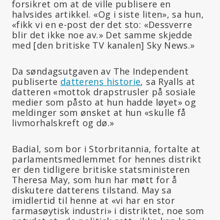
forsikret om at de ville publisere en
halvsides artikkel. «Og i siste liten», sa hun,
«fikk vi en e-post der det sto: «Dessverre
blir det ikke noe av.» Det samme skjedde
med [den britiske TV kanalen] Sky News.»
Da søndagsutgaven av The Independent
publiserte
datterens historie
, sa Ryalls at
datteren «mottok drapstrusler på sosiale
medier som påsto at hun hadde løyet» og
meldinger som ønsket at hun «skulle få
livmorhalskreft og dø.»
Badial, som bor i Storbritannia, fortalte at
parlamentsmedlemmet for hennes distrikt
er den tidligere britiske statsministeren
Theresa May, som hun har møtt for å
diskutere datterens tilstand. May sa
imidlertid til henne at «vi har en stor
farmasøytisk industri» i distriktet, noe som