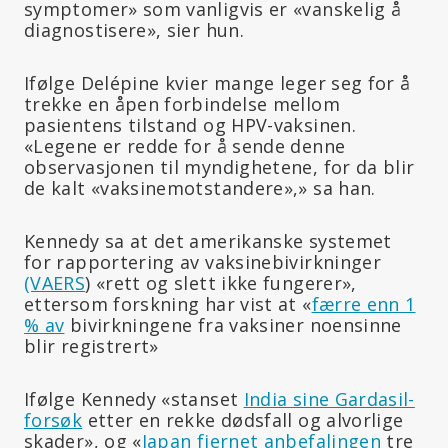
symptomer» som vanligvis er «vanskelig å
diagnostisere», sier hun.
Ifølge Delépine kvier mange leger seg for å
trekke en åpen forbindelse mellom
pasientens tilstand og HPV-vaksinen.
«Legene er redde for å sende denne
observasjonen til myndighetene, for da blir
de kalt «vaksinemotstandere»,» sa han.
Kennedy sa at det amerikanske systemet
for rapportering av vaksinebivirkninger
(VAERS
) «rett og slett ikke fungerer»,
ettersom forskning har vist at «
færre enn 1
% av
bivirkningene fra vaksiner noensinne
blir registrert»
Ifølge Kennedy «stanset
India sine Gardasil-
forsøk
etter en rekke dødsfall og alvorlige
skader», og «
Japan fjernet anbefalingen
tre