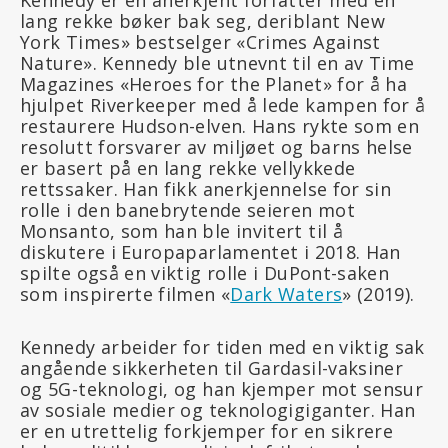
Kennedy er en anerkjent forfatter med en
lang rekke bøker bak seg, deriblant New
York Times» bestselger «Crimes Against
Nature». Kennedy ble utnevnt til en av Time
Magazines «Heroes for the Planet» for å ha
hjulpet Riverkeeper med å lede kampen for å
restaurere Hudson-elven. Hans rykte som en
resolutt forsvarer av miljøet og barns helse
er basert på en lang rekke vellykkede
rettssaker. Han fikk anerkjennelse for sin
rolle i den banebrytende seieren mot
Monsanto, som han ble invitert til å
diskutere i Europaparlamentet i 2018. Han
spilte også en viktig rolle i DuPont-saken
som inspirerte filmen «
Dark Waters
» (2019).
Kennedy arbeider for tiden med en viktig sak
angående sikkerheten til Gardasil-vaksiner
og 5G-teknologi, og han kjemper mot sensur
av sosiale medier og teknologigiganter. Han
er en utrettelig forkjemper for en sikrere