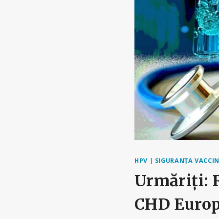
HPV
|
SIGURANȚA VACCI
Urmăriți: 
CHD Europ