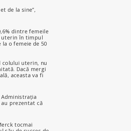
et de la sine”,
0,6% dintre femeile
 uterin în timpul
te la o femeie de 50
 colului uterin, nu
imitată. Dacă mergi
lă, aceasta va fi
e Administrația
 au prezentat că
 Merck tocmai
l său de succes de