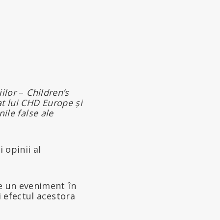
ilor
–
Children’s
t lui CHD Europe și
nile false ale
i opinii al
e un eveniment în
i efectul acestora