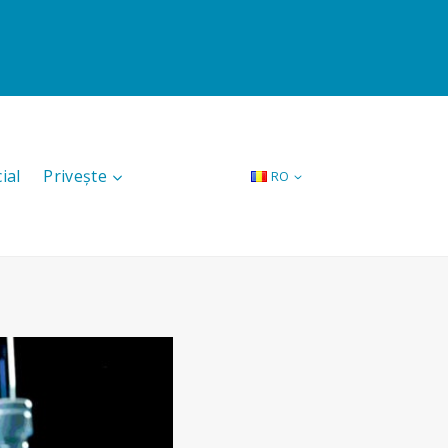
ial
Privește
RO