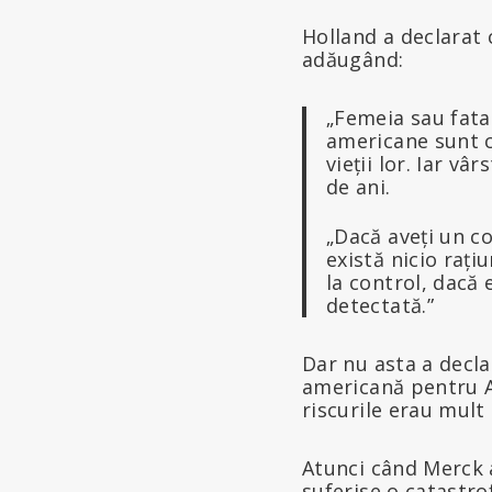
Holland a declarat c
adăugând:
„Femeia sau fata
americane sunt c
vieții lor. Iar vâ
de ani.
„Dacă aveți un co
există nicio rați
la control, dacă
detectată.”
Dar nu asta a decl
americană pentru A
riscurile erau mult
Atunci când Merck 
suferise o catastr