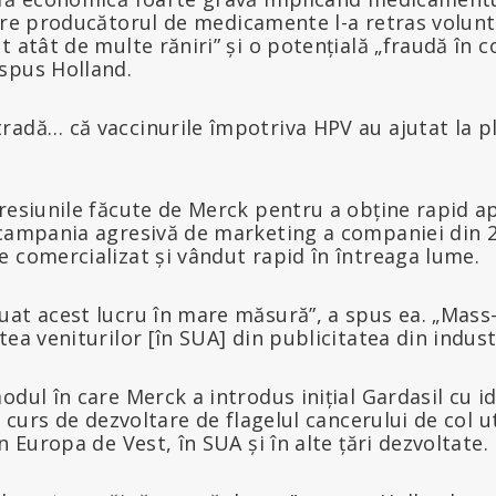
are producătorul de medicamente l-a retras volunt
t atât de multe răniri” și o potențială „fraudă în 
spus Holland.
adă… că vaccinurile împotriva HPV au ajutat la pl
presiunile făcute de Merck pentru a obține rapid 
 campania agresivă de marketing a companiei din 
 comercializat și vândut rapid în întreaga lume.
uat acest lucru în mare măsură”, a spus ea. „Mass-
tea veniturilor [în SUA] din publicitatea din indus
odul în care Merck a introdus inițial Gardasil cu i
n curs de dezvoltare de flagelul cancerului de col u
n Europa de Vest, în SUA și în alte țări dezvoltate.