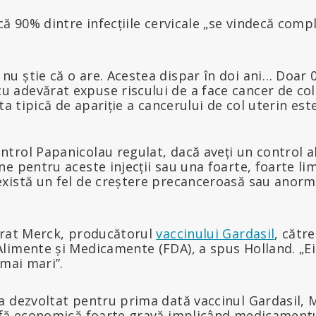
ă 90% dintre infecțiile cervicale „se vindecă compl
 nu știe că o are. Acestea dispar în doi ani… Doar 
u adevărat expuse riscului de a face cancer de col
rsta tipică de apariție a cancerului de col uterin es
ntrol Papanicolau regulat, dacă aveți un control al
une pentru aceste injecții sau una foarte, foarte l
 există un fel de creștere precanceroasă sau anorma
arat Merck, producătorul
vaccinului Gardasil
, cătr
limente și Medicamente (FDA), a spus Holland. „Ei
 mai mari”.
a dezvoltat pentru prima dată vaccinul Gardasil,
ofă economică foarte gravă implicând medicamentu