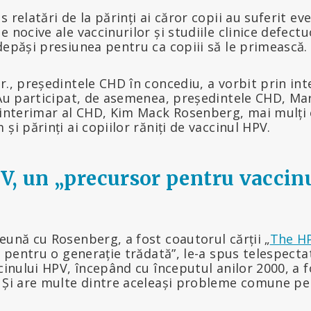
s relatări de la părinți ai căror copii au suferit e
e nocive ale vaccinurilor și studiile clinice defect
depăși presiunea pentru ca copiii să le primească.
r., președintele CHD în concediu, a vorbit prin in
 Au participat, de asemenea, președintele CHD, Ma
 interimar al CHD, Kim Mack Rosenberg, mai mulți e
și părinți ai copiilor răniți de vaccinul HPV.
V, un „precursor pentru vaccinu
eună cu Rosenberg, a fost coautorul cărții „
The HP
i pentru o generație trădată”, le-a spus telespecta
ccinului HPV, începând cu începutul anilor 2000, a 
. Și are multe dintre aceleași probleme comune pe