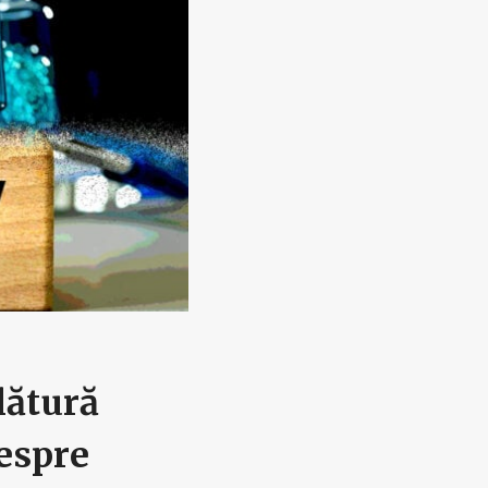
lătură
espre