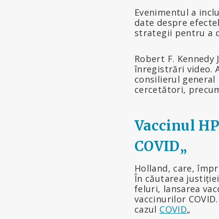
Evenimentul a inclu
date despre efectel
strategii pentru a 
Robert F. Kennedy J
înregistrări video.
consilierul general
cercetători, precum 
Vaccinul HP
COVID
„
Holland, care, împr
În căutarea justiție
feluri, lansarea va
vaccinurilor COVID
cazul
COVID
„