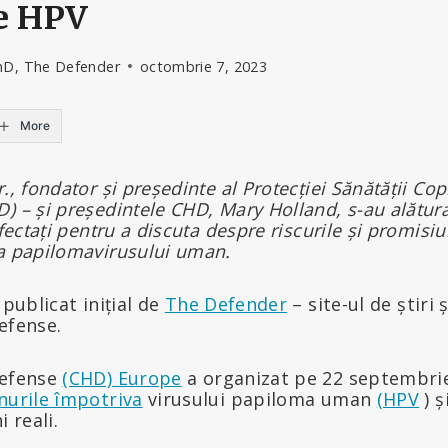
le HPV
hD, The Defender
octombrie 7, 2023
More
., fondator și președinte al Protecției Sănătății Copi
) – și președintele CHD, Mary Holland, s-au alătura
afectați pentru a discuta despre riscurile și promisiu
va papilomavirusului uman.
 publicat inițial de
The Defender
– site-ul de știri ș
efense.
Defense
(CHD) Europe
a organizat pe 22 septembri
nurile împotriva
virusului papiloma uman
(HPV
) ș
 reali.