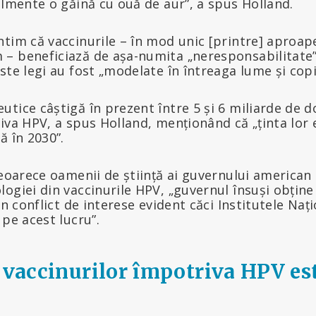
almente o găină cu ouă de aur”, a spus Holland.
tim că vaccinurile – în mod unic [printre] aproape
– beneficiază de așa-numita „neresponsabilitate” 
ste legi au fost „modelate în întreaga lume și copi
tice câștigă în prezent între 5 și 6 miliarde de d
iva HPV, a spus Holland, menționând că „ținta lor 
ă în 2030”.
deoarece oamenii de știință ai guvernului american 
ogiei din vaccinurile HPV, „guvernul însuși obține
un conflict de interese evident căci Institutele Na
 pe acest lucru”.
a vaccinurilor împotriva HPV est