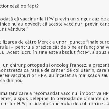
cționează de fapt?
iodată că vaccinurile HPV previn un singur caz de 
linice nu au dovedit că aceste vaccinuri previn can
unt vândute.”
tilizarea de către Merck a unor „puncte finale sur
rului – pentru a prezice cât de bine ar funcționa v
. „Acest lucru în sine este absolut fictiv”, a spus 
, un chirurg ortoped și oncolog francez, a prezen
onstrează că ratele de cancer de col uterin, care 
erea vaccinurilor HPV, au încetat să mai scadă sau
că din nou.
rima țară care a recomandat vaccinul împotriva HPV 
eme”, a spus Delépine. În perioada de dinainte de 
nurilor HPV, incidența cancerului de col uterin s