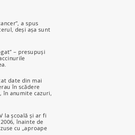
cancer”, a spus
cerul, deși așa sunt
ogat” – presupuși
accinurile
ea.
tat date din mai
erau în scădere
, în anumite cazuri,
la școală și ar fi
2006, înainte de
căzuse cu „aproape