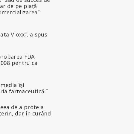
ar de pe piață
comercializarea”
ata Vioxx”, a spus
aprobarea FDA
2008 pentru ca
media își
tria farmaceutică.”
deea de a proteja
terin, dar în curând