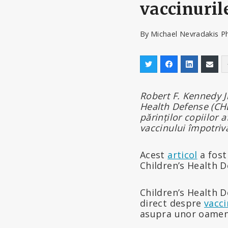
vaccinuri
By
Michael Nevradakis P
Robert F. Kennedy Jr
Health Defense (CHD
părinților copiilor 
vaccinului împotri
Acest
articol
a fost
Children’s Health D
Children’s Health 
direct despre
vacci
asupra unor oameni