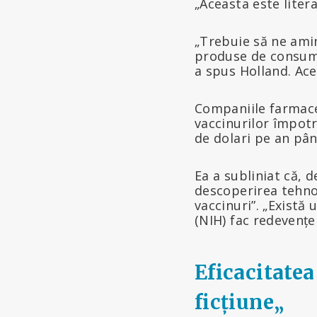
„Aceasta este liter
„Trebuie să ne amin
produse de consum 
a spus Holland. Ace
Companiile farmaceu
vaccinurilor împotr
de dolari pe an pân
Ea a subliniat că, 
descoperirea tehnol
vaccinuri”. „Există 
(NIH) fac redevențe
Eficacitate
ficțiune
„