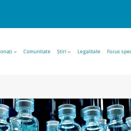
ionați
Comunitate
Știri
Legalitate
Focus spec