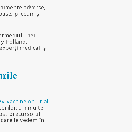
venimente adverse,
uoase, precum și
termediul unei
ry Holland,
xperți medicali și
rile
V Vaccine on Trial
:
torilor: „În multe
fost precursorul
 care le vedem în