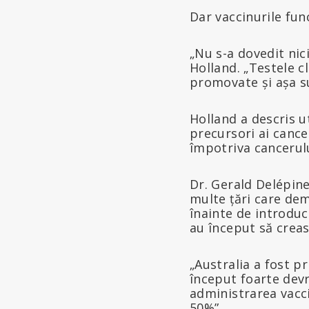
Dar vaccinurile fun
„Nu s-a dovedit nic
Holland. „Testele c
promovate și așa s
Holland a descris u
precursori ai cance
împotriva cancerului
Dr. Gerald Delépine
multe țări care dem
înainte de introduc
au început să creas
„Australia a fost p
început foarte devr
administrarea vacci
50%”.