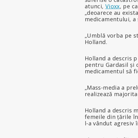
atunci,
Vioxx
, pe c
„deoarece au exista
medicamentului, a 
„Umblă vorba pe str
Holland.
Holland a descris 
pentru Gardasil și
medicamentul să fie
„Mass-media a prel
realizează majorita
Holland a descris m
femeile din țările î
l-a vândut agresiv î