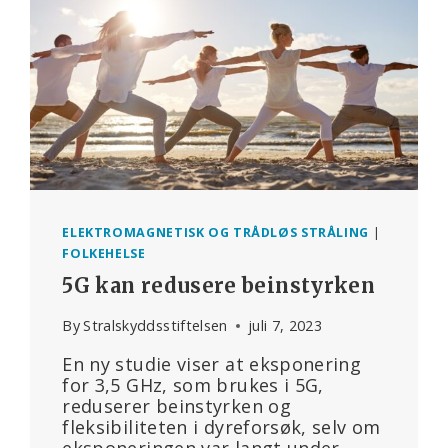
TAR
ET
KRITISK
BLIKK
PÅ
WHO-
AVTALEN
ELEKTROMAGNETISK OG TRÅDLØS STRÅLING
|
FOLKEHELSE
5G kan redusere beinstyrken
By
Stralskyddsstiftelsen
juli 7, 2023
En ny studie viser at eksponering
for 3,5 GHz, som brukes i 5G,
reduserer beinstyrken og
fleksibiliteten i dyreforsøk, selv om