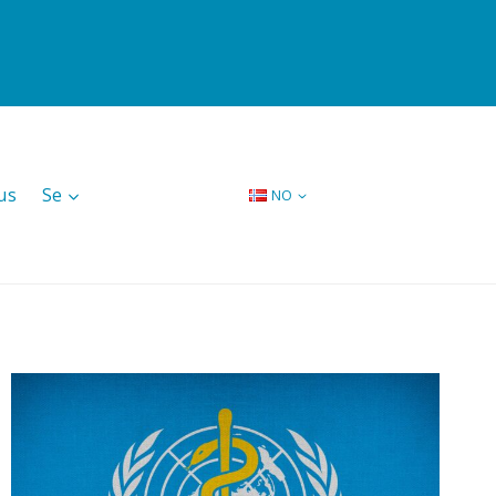
us
Se
NO