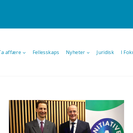
Ta affære
Fellesskaps
Nyheter
Juridisk
I Fok