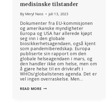
medisinske tilstander
By
Meryl Nass
juli 13, 2023
Dokumenter fra EU-kommisjonen
og amerikanske myndigheter
Europa og USA har allerede kjøpt
seg inn i den globale
biosikkerhetsagendaen, også kjent
som pandemiberedskap. Europa
publiserte sin rapport om den
globale helseagendaen i mars, og
den handler ikke om helse, men om
å gjøre helse til en drivkraft i
WHOs/globalistenes agenda. Det er
vel ingen overraskelse. Men…
HELSEVESENET
READ MORE
TILPASSER
SEG
PANDEMIBEREDSKAPEN,