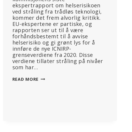
ekspertrapport om helserisikoen
ved stråling fra trådløs teknologi,
kommer det frem alvorlig kritikk.
EU-ekspertene er partiske, og
rapporten ser ut til å være
forhåndsbestemt til å avvise
helserisiko og gi grønt lys for å
innføre de nye ICNIRP-
grenseverdiene fra 2020. Disse
verdiene tillater stråling på nivåer
som har…
EU-
READ MORE
KOMMISJONEN
VALGTE
PARTISKE
EKSPERTER
TIL
STRÅLINGSRAPPORTEN