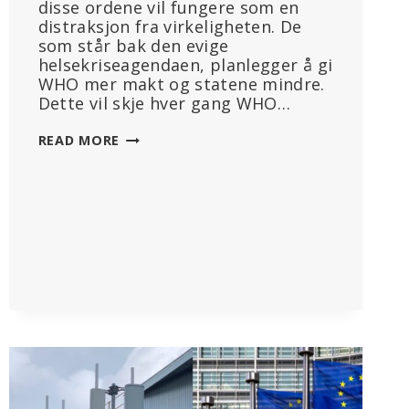
disse ordene vil fungere som en
distraksjon fra virkeligheten. De
som står bak den evige
helsekriseagendaen, planlegger å gi
WHO mer makt og statene mindre.
Dette vil skje hver gang WHO…
WHO,
READ MORE
SUVERENITET
OG
VIRKELIGHETEN