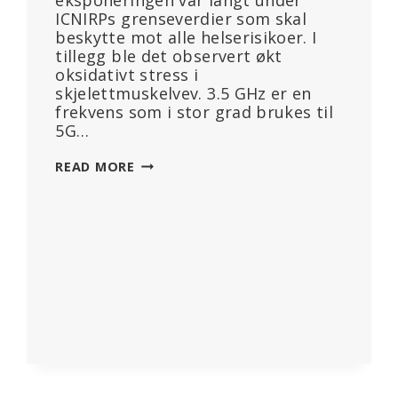
eksponeringen var langt under
ICNIRPs grenseverdier som skal
beskytte mot alle helserisikoer. I
tillegg ble det observert økt
oksidativt stress i
skjelettmuskelvev. 3.5 GHz er en
frekvens som i stor grad brukes til
5G…
5G
READ MORE
KAN
REDUSERE
BEINSTYRKEN