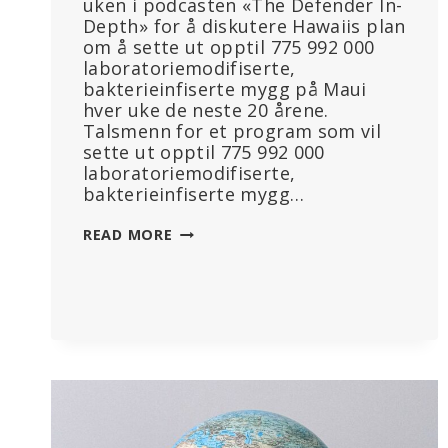
uken i podcasten «The Defender In-
Depth» for å diskutere Hawaiis plan
om å sette ut opptil 775 992 000
laboratoriemodifiserte,
bakterieinfiserte mygg på Maui
hver uke de neste 20 årene.
Talsmenn for et program som vil
sette ut opptil 775 992 000
laboratoriemodifiserte,
bakterieinfiserte mygg…
SE
READ MORE
HER:
LABORATORIEMODIFISERTE
MYGG:
«KOMMER
DE
TIL
DIN
BY
NESTE
GANG?»