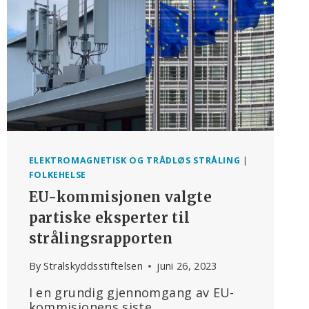
ELEKTROMAGNETISK OG TRÅDLØS STRÅLING
|
FOLKEHELSE
EU-kommisjonen valgte
partiske eksperter til
strålingsrapporten
By
Stralskyddsstiftelsen
juni 26, 2023
I en grundig gjennomgang av EU-
kommisjonens siste