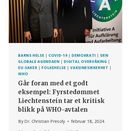
BARNS HELSE
|
COVID-19
|
DEMOKRATI
|
DEN
GLOBALE AGENDAEN
|
DIGITAL OVERVÅKING
|
EU-SAKER
|
FOLKEHELSE
|
VAKSINESIKKERHET
|
WHO
Går foran med et godt
eksempel: Fyrstedømmet
Liechtenstein tar et kritisk
blikk på WHO-avtalen
By
Dr. Christian Presoly
februar 18, 2024