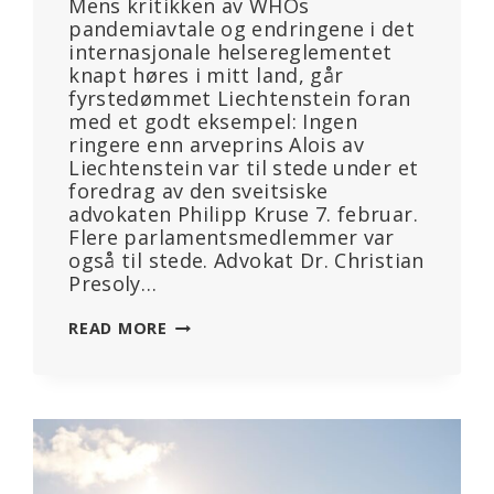
Mens kritikken av WHOs
pandemiavtale og endringene i det
internasjonale helsereglementet
knapt høres i mitt land, går
fyrstedømmet Liechtenstein foran
med et godt eksempel: Ingen
ringere enn arveprins Alois av
Liechtenstein var til stede under et
foredrag av den sveitsiske
advokaten Philipp Kruse 7. februar.
Flere parlamentsmedlemmer var
også til stede. Advokat Dr. Christian
Presoly…
GÅR
READ MORE
FORAN
MED
ET
GODT
EKSEMPEL:
FYRSTEDØMMET
LIECHTENSTEIN