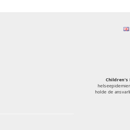
ENORME
UTGIFTER
OG
RASK
UTVIKLING
AV
MRNA-
VAKSINER
MOT
INFEKSJONER,
MEN
KANSKJE
OGSÅ
Children's
MOT
helseepidemier 
ALLE
holde de ansvarl
ANDRE
MEDISINSKE
TILSTANDER