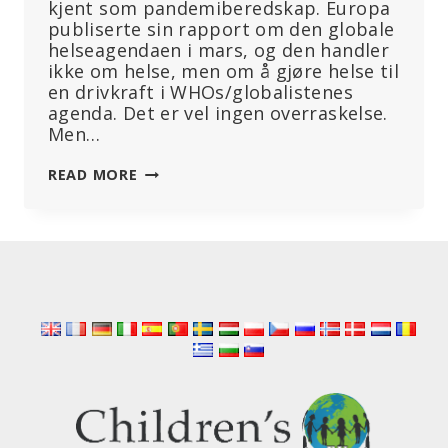
kjent som pandemiberedskap. Europa
publiserte sin rapport om den globale
helseagendaen i mars, og den handler
ikke om helse, men om å gjøre helse til
en drivkraft i WHOs/globalistenes
agenda. Det er vel ingen overraskelse.
Men…
HELSEVESENET
READ MORE
TILPASSER
SEG
PANDEMIBEREDSKAPEN,
ENORME
UTGIFTER
OG
RASK
UTVIKLING
AV
MRNA-
VAKSINER
MOT
INFEKSJONER,