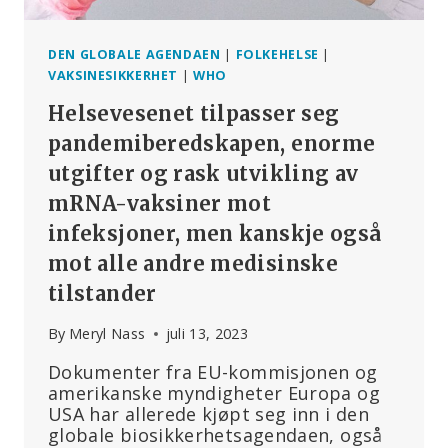
I
DET
INTERNASJONALE
DEN GLOBALE AGENDAEN
|
FOLKEHELSE
|
HELSEREGLEMENTET
VAKSINESIKKERHET
|
WHO
(IHR)
Helsevesenet tilpasser seg
pandemiberedskapen, enorme
utgifter og rask utvikling av
mRNA-vaksiner mot
infeksjoner, men kanskje også
mot alle andre medisinske
tilstander
By
Meryl Nass
juli 13, 2023
Dokumenter fra EU-kommisjonen og
amerikanske myndigheter Europa og
USA har allerede kjøpt seg inn i den
globale biosikkerhetsagendaen, også