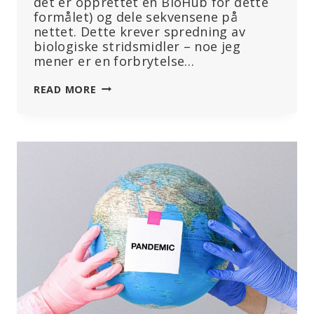
det er opprettet en BioHub for dette
formålet) og dele sekvensene på
nettet. Dette krever spredning av
biologiske stridsmidler – noe jeg
mener er en forbrytelse…
ÅTTE
READ MORE
PUNKTER
SOM
GIR
GRUNN
TIL
BEKYMRING
NÅR
DET
GJELDER
DEN
FORESLÅTTE
WHO-
TRAKTATEN
OG
ENDRINGENE