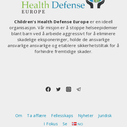
MEN
KANSKJE
OGSÅ
Children's Health Defense Europe
er en ideell
MOT
organisasjon. Vår misjon er å stoppe helseepidemier
ALLE
blant barn ved å arbeide aggressivt for å eliminere
ANDRE
skadelige eksponeringer, holde de ansvarlige
MEDISINSKE
ansvarlige ansvarlige og etablere sikkerhetstiltak for å
TILSTANDER
forhindre fremtidige skader.
Om
Ta affære
Fellesskaps
Nyheter
Juridisk
I Fokus
Se
NO