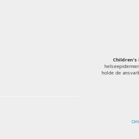
COVID-
19-
SPRØYTER,
VISER
DATA
–
HELSEMYNDIGHETENE
«BURDE
HA
Children's
VISST
helseepidemier 
DET».
holde de ansvarl
O