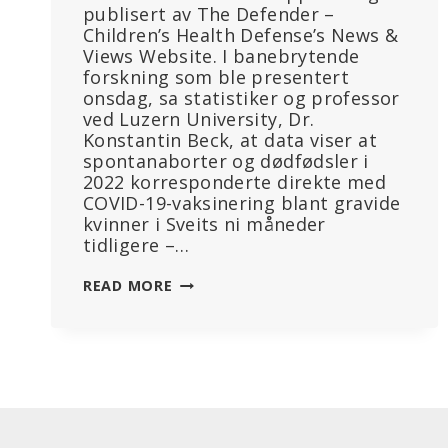
publisert av The Defender –
Children’s Health Defense’s News &
Views Website. I banebrytende
forskning som ble presentert
onsdag, sa statistiker og professor
ved Luzern University, Dr.
Konstantin Beck, at data viser at
spontanaborter og dødfødsler i
2022 korresponderte direkte med
COVID-19-vaksinering blant gravide
kvinner i Sveits ni måneder
tidligere –…
ØKNING
READ MORE
I
SPONTANABORTER
OG
DØDFØDSLER
DIREKTE
KNYTTET
TIL