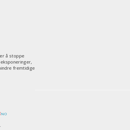
 er å stoppe
e eksponeringer,
hindre fremtidige
NO
.