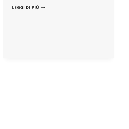
INTERVISTA
LEGGI DI PIÙ
FINALE
AL
PATOLOGO
ARNE
BURKHARDT:
RIVELARE
I
GRAVI
PERICOLI
DEI
VACCINI
A
BASE
DI
MRNA