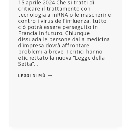
15 aprile 2024 Che si tratti di
criticare il trattamento con
tecnologia a mRNA o le mascherine
contro i virus dell’influenza, tutto
ciò potrà essere perseguito in
Francia in futuro. Chiunque
dissuada le persone dalla medicina
d’impresa dovrà affrontare
problemi a breve. I critici hanno
etichettato la nuova “Legge della
Setta”…
LA
LEGGI DI PIÙ
“LEGGE
PFIZER”
APPROVATA
DAL
PARLAMENTO
FRANCESE