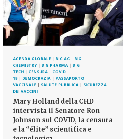
AGENDA GLOBALE
|
BIG AG
|
BIG
CHEMISTRY
|
BIG PHARMA
|
BIG
TECH
|
CENSURA
|
COVID-
19
|
DEMOCRAZIA
|
PASSAPORTO
VACCINALE
|
SALUTE PUBBLICA
|
SICUREZZA
DEI VACCINI
Mary Holland della CHD
intervista il Senatore Ron
Johnson sul COVID, la censura
e la “élite” scientifica e
tecnologica