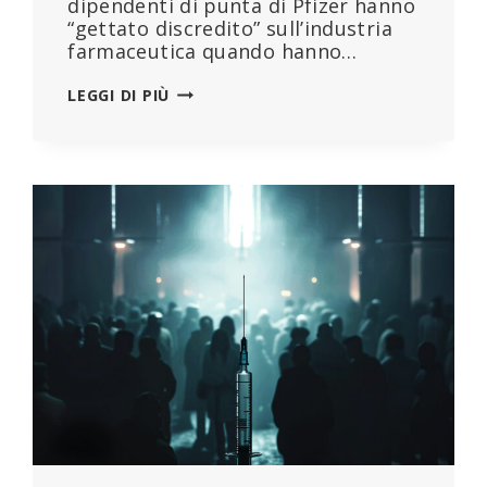
dipendenti di punta di Pfizer hanno
“gettato discredito” sull’industria
farmaceutica quando hanno…
LE
LEGGI DI PIÙ
AFFERMAZIONI
INGANNEVOLI
DI
PFIZER
SUL
VACCINO
COVID
HANNO
“GETTATO
DISCREDITO”
SU
BIG
PHARMA,
SECONDO
L’AUTORITÀ
DI
REGOLAMENTAZIONE