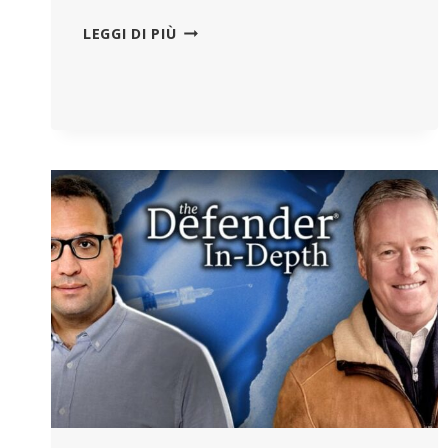
PFIZER
LEGGI DI PIÙ
STA
CERCANDO
DI
OTTENERE
L’APPROVAZIONE
DELLA
FDA
PER
IL
VACCINO
CONTRO
L’RSV
PER
I
GIOVANI
ADULTI,
MA
STA
ANCHE