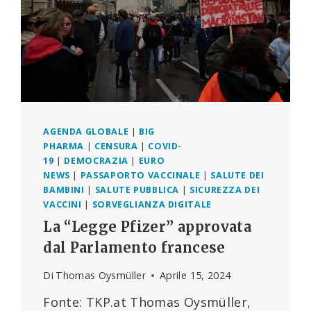
AGENDA GLOBALE
|
BIG
PHARMA
|
CENSURA
|
COVID-
19
|
DEMOCRAZIA
|
EURO
NEWS
|
PASSAPORTO VACCINALE
|
SALUTE DEI
BAMBINI
|
SALUTE PUBBLICA
|
SICUREZZA DEI
VACCINI
|
SORVEGLIANZA DIGITALE
La “Legge Pfizer” approvata
dal Parlamento francese
Di
Thomas Oysmüller
Aprile 15, 2024
Fonte: TKP.at Thomas Oysmüller,