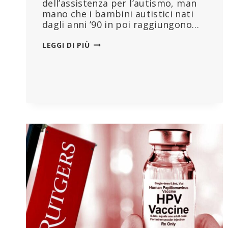
dell’assistenza per l’autismo, man
mano che i bambini autistici nati
dagli anni ’90 in poi raggiungono…
L’EPIDEMIA
LEGGI DI PIÙ
DI
AUTISMO
È
REALE
E
L’IPERVACCINAZIONE
NE
È
LA
CAUSA:
CONVERSAZIONE
CON
MARK
BLAXILL