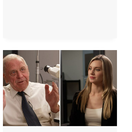
RAPPORTI
NASCOSTI
SULLE
LESIONI
DA
VACCINO
COVID-
19