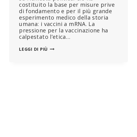
costituito la base per misure prive
di fondamento e per il più grande
esperimento medico della storia
umana: i vaccini a mRNA. La
pressione per la vaccinazione ha
calpestato l’etica…
MINATO
LEGGI DI PIÙ
IL
CODICE
DI
NORIMBERGA:
“I
PROTOCOLLI
RKI
DEVONO
PORTARE
ALL’ALLONTANAMENTO
DALL’OMS!”