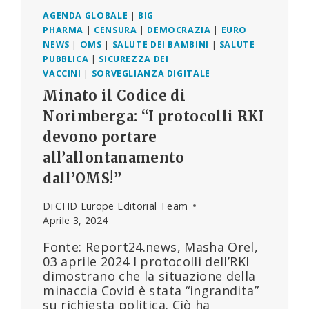
BRITANNICA
AGENDA GLOBALE
|
BIG
PHARMA
|
CENSURA
|
DEMOCRAZIA
|
EURO
NEWS
|
OMS
|
SALUTE DEI BAMBINI
|
SALUTE
PUBBLICA
|
SICUREZZA DEI
VACCINI
|
SORVEGLIANZA DIGITALE
Minato il Codice di
Norimberga: “I protocolli RKI
devono portare
all’allontanamento
dall’OMS!”
Di
CHD Europe Editorial Team
Aprile 3, 2024
Fonte: Report24.news, Masha Orel,
03 aprile 2024 I protocolli dell’RKI
dimostrano che la situazione della
minaccia Covid è stata “ingrandita”
su richiesta politica. Ciò ha