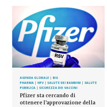
GIUDIZIO
PER
NUOVE
ACCUSE
DI
AVER
INSABBIATO
LE
ORIGINI
DELLA
COVID
DA
PARTE
DI
WHISTLEBLOWER
AGENDA GLOBALE
|
BIG
PHARMA
|
HPV
|
SALUTE DEI BAMBINI
|
SALUTE
PUBBLICA
|
SICUREZZA DEI VACCINI
Pfizer sta cercando di
ottenere l’approvazione della