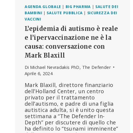
CONDUCENDO
AGENDA GLOBALE
|
BIG PHARMA
|
SALUTE DEI
UNO
BAMBINI
|
SALUTE PUBBLICA
|
SICUREZZA DEI
STUDIO
VACCINI
CLINICO
SUL
L’epidemia di autismo è reale
VACCINO
e l’ipervaccinazione ne è la
RSV
PER
causa: conversazione con
I
Mark Blaxill
BAMBINI
DAI
Di
Michael Nevradakis PhD, The Defender
2
Aprile 6, 2024
ANNI
Mark Blaxill, direttore finanziario
dell’Holland Center, un centro
privato per il trattamento
dell’autismo, e padre di una figlia
autistica adulta, si è unito questa
settimana a “The Defender In-
Depth” per discutere di quello che
ha definito lo “tsunami imminente”