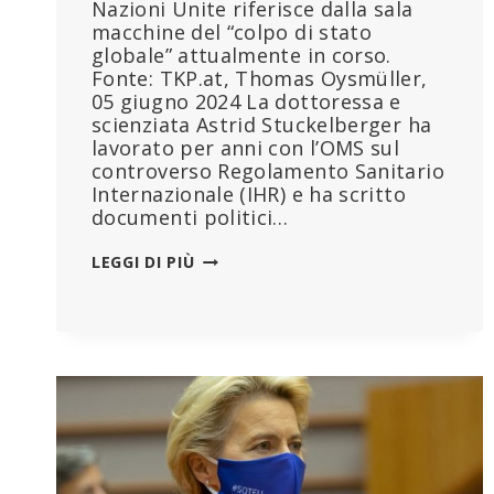
Nazioni Unite riferisce dalla sala
macchine del “colpo di stato
globale” attualmente in corso.
Fonte: TKP.at, Thomas Oysmüller,
05 giugno 2024 La dottoressa e
scienziata Astrid Stuckelberger ha
lavorato per anni con l’OMS sul
controverso Regolamento Sanitario
Internazionale (IHR) e ha scritto
documenti politici…
UN
LEGGI DI PIÙ
INSIDER
DELL’OMS
SULLA
GUERRA
DELL’ONU
ALLA
VITA