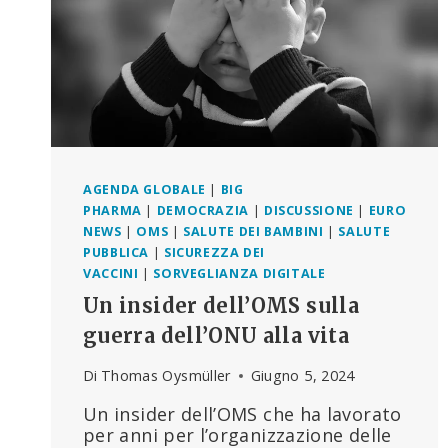
AGENDA GLOBALE
|
BIG
PHARMA
|
DEMOCRAZIA
|
DISCUSSIONE
|
EURO
NEWS
|
OMS
|
SALUTE DEI BAMBINI
|
SALUTE
PUBBLICA
|
SICUREZZA DEI
VACCINI
|
SORVEGLIANZA DIGITALE
Un insider dell’OMS sulla
guerra dell’ONU alla vita
Di
Thomas Oysmüller
Giugno 5, 2024
Un insider dell’OMS che ha lavorato
per anni per l’organizzazione delle