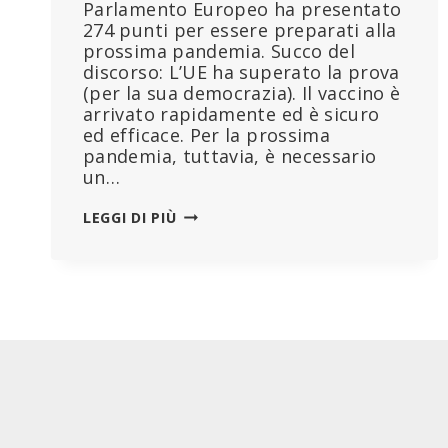
Parlamento Europeo ha presentato
274 punti per essere preparati alla
prossima pandemia. Succo del
discorso: L’UE ha superato la prova
(per la sua democrazia). Il vaccino è
arrivato rapidamente ed è sicuro
ed efficace. Per la prossima
pandemia, tuttavia, è necessario
un…
GESTIONE
LEGGI DI PIÙ
COVID
DEL
PARLAMENTO
UE:
IL
RAPPORTO
SCANDALO
RIGUARDA
CORRUZIONE
E
FALSE