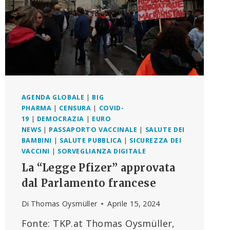
AGENDA GLOBALE
|
BIG
PHARMA
|
CENSURA
|
COVID-
19
|
DEMOCRAZIA
|
EURO
NEWS
|
PASSAPORTO VACCINALE
|
SALUTE DEI
BAMBINI
|
SALUTE PUBBLICA
|
SICUREZZA DEI
VACCINI
|
SORVEGLIANZA DIGITALE
La “Legge Pfizer” approvata
dal Parlamento francese
Di
Thomas Oysmüller
Aprile 15, 2024
Fonte: TKP.at Thomas Oysmüller,