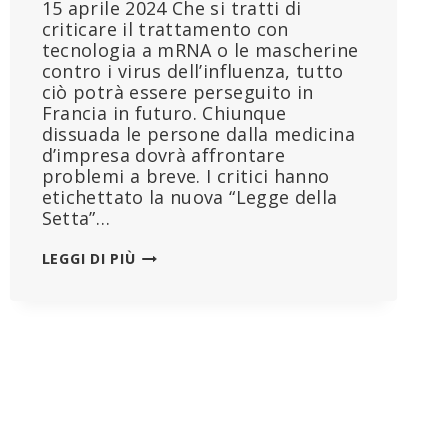
15 aprile 2024 Che si tratti di
criticare il trattamento con
tecnologia a mRNA o le mascherine
contro i virus dell’influenza, tutto
ciò potrà essere perseguito in
Francia in futuro. Chiunque
dissuada le persone dalla medicina
d’impresa dovrà affrontare
problemi a breve. I critici hanno
etichettato la nuova “Legge della
Setta”…
LA
LEGGI DI PIÙ
“LEGGE
PFIZER”
APPROVATA
DAL
PARLAMENTO
FRANCESE