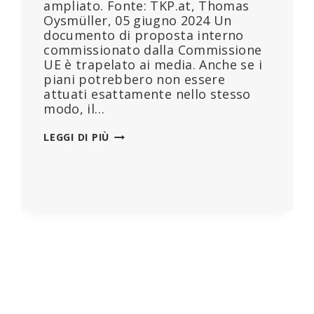
ampliato. Fonte: TKP.at, Thomas
Oysmüller, 05 giugno 2024 Un
documento di proposta interno
commissionato dalla Commissione
UE è trapelato ai media. Anche se i
piani potrebbero non essere
attuati esattamente nello stesso
modo, il…
SONO
LEGGI DI PIÙ
TRAPELATI
I
NUOVI
PIANI
DI
SORVEGLIANZA
DELL’UE