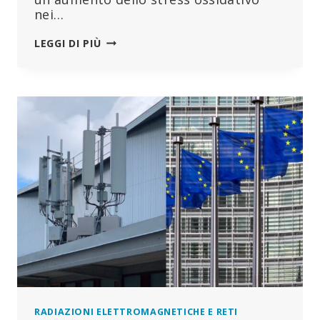
nei…
IL
LEGGI DI PIÙ
5G
PUÒ
RIDURRE
LA
RESISTENZA
DELLE
OSSA
RADIAZIONI ELETTROMAGNETICHE E RETI