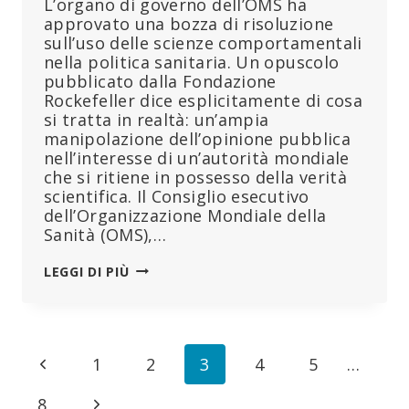
L’organo di governo dell’OMS ha
approvato una bozza di risoluzione
sull’uso delle scienze comportamentali
nella politica sanitaria. Un opuscolo
pubblicato dalla Fondazione
Rockefeller dice esplicitamente di cosa
si tratta in realtà: un’ampia
manipolazione dell’opinione pubblica
nell’interesse di un’autorità mondiale
che si ritiene in possesso della verità
scientifica. Il Consiglio esecutivo
dell’Organizzazione Mondiale della
Sanità (OMS),…
L’OMS
LEGGI DI PIÙ
VUOLE
RENDERE
LA
MANIPOLAZIONE
Navigazione
Pagina
1
2
3
4
5
…
DELL’OPINIONE
PUBBLICA
pagina
Precedente
Pagina
8
OBBLIGATORIA