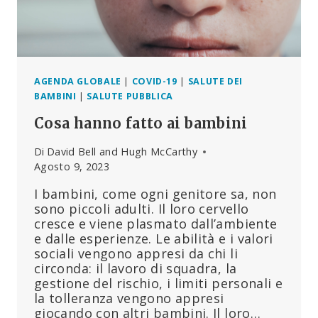
GENOMES,
LANCIATO
NEL
2018.
ECCO
PERCHÉ
AGENDA GLOBALE
|
COVID-19
|
SALUTE DEI
L’OMS
BAMBINI
|
SALUTE PUBBLICA
CHIEDE
Cosa hanno fatto ai bambini
AD
OGNI
Di
David Bell and Hugh McCarthy
PAESE
Agosto 9, 2023
DI
COSTRUIRE
I bambini, come ogni genitore sa, non
UN
sono piccoli adulti. Il loro cervello
LABORATORIO
cresce e viene plasmato dall’ambiente
DI
e dalle esperienze. Le abilità e i valori
SEQUENZIAMENTO
sociali vengono appresi da chi li
GENOMICO
circonda: il lavoro di squadra, la
gestione del rischio, i limiti personali e
la tolleranza vengono appresi
giocando con altri bambini. Il loro…