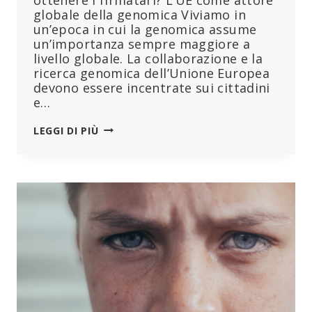
globale della genomica Viviamo in
un’epoca in cui la genomica assume
un’importanza sempre maggiore a
livello globale. La collaborazione e la
ricerca genomica dell’Unione Europea
devono essere incentrate sui cittadini
e…
VOGLIONO
LEGGI DI PIÙ
IL
TUO
GENOMA.
L’EUROPA
È
LA
PRIMA,
CON
IL
PROGETTO
1+
MILLION