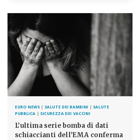
EUROPEA
HA
SELEZIONATO
ESPERTI
DI
PARTE
PER
IL
RAPPORTO
SULLE
RADIAZIONI
EURO NEWS
|
SALUTE DEI BAMBINI
|
SALUTE
PUBBLICA
|
SICUREZZA DEI VACCINI
L’ultima serie bomba di dati
schiaccianti dell’EMA conferma