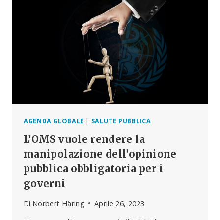
EURODEPUTATI
MOSTRA
L’UMILIANTE
FALLIMENTO
DELL’AGENZIA
AGENDA GLOBALE
|
SALUTE PUBBLICA
L’OMS vuole rendere la
manipolazione dell’opinione
pubblica obbligatoria per i
governi
Di
Norbert Häring
Aprile 26, 2023