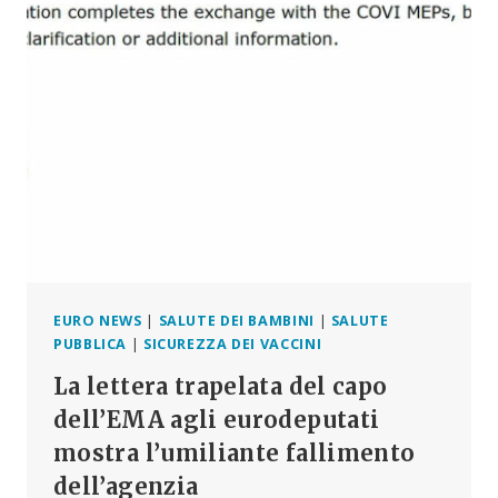
SCHIACCIANTI
DELL’EMA
CONFERMA
IL
LORO
FALLIMENTO:
PSUR
#3,
I
CASI
DI
GRAVIDANZA
E
ALLATTAMENTO
EURO NEWS
|
SALUTE DEI BAMBINI
|
SALUTE
PUBBLICA
|
SICUREZZA DEI VACCINI
La lettera trapelata del capo
dell’EMA agli eurodeputati
mostra l’umiliante fallimento
dell’agenzia