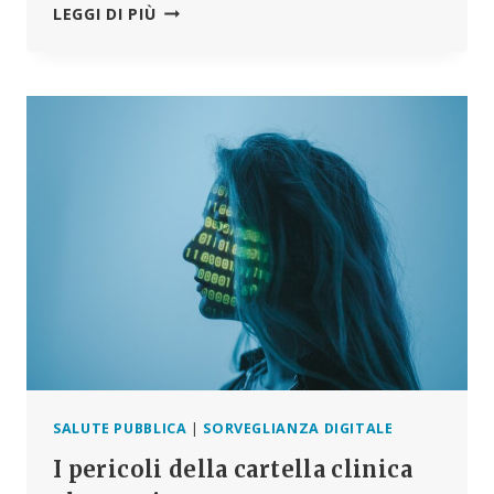
BENEFICI
LEGGI DI PIÙ
PUBBLICI
O
GRANDI
PROFITTI
PER
BIG
TELECOM?
ECCO
COSA
STA
REALMENTE
SPINGENDO
IL
LANCIO
DEL
5G
SALUTE PUBBLICA
|
SORVEGLIANZA DIGITALE
I pericoli della cartella clinica