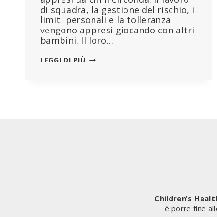
di squadra, la gestione del rischio, i
limiti personali e la tolleranza
vengono appresi giocando con altri
bambini. Il loro…
COSA
LEGGI DI PIÙ
HANNO
FATTO
AI
BAMBINI
Children's Heal
è porre fine al