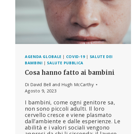
AGENDA GLOBALE
|
COVID-19
|
SALUTE DEI
BAMBINI
|
SALUTE PUBBLICA
Cosa hanno fatto ai bambini
Di
David Bell and Hugh McCarthy
Agosto 9, 2023
I bambini, come ogni genitore sa,
non sono piccoli adulti. Il loro
cervello cresce e viene plasmato
dall’ambiente e dalle esperienze. Le
abilità e i valori sociali vengono
appresi da chi li circonda: il lavoro