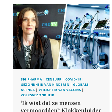
TERUGTREKKING
VAN
COVID-
19
VACCIN
BIG PHARMA
|
CENSUUR
|
COVID-19
|
GEZONDHEID VAN KINDEREN
|
GLOBALE
AGENDA
|
VEILIGHEID VAN VACCINS
|
VOLKSGEZONDHEID
‘Ik wist dat ze mensen
vermoordden’: Klokkenluider