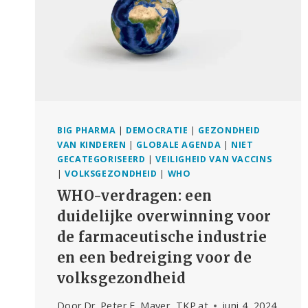
BIG PHARMA
|
DEMOCRATIE
|
GEZONDHEID
VAN KINDEREN
|
GLOBALE AGENDA
|
NIET
GECATEGORISEERD
|
VEILIGHEID VAN VACCINS
|
VOLKSGEZONDHEID
|
WHO
WHO-verdragen: een
duidelijke overwinning voor
de farmaceutische industrie
en een bedreiging voor de
volksgezondheid
Door
Dr. Peter F. Mayer, TKP.at
juni 4, 2024