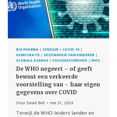
BIG PHARMA
|
CENSUUR
|
COVID-19
|
DEMOCRATIE
|
GEZONDHEID VAN KINDEREN
|
GLOBALE AGENDA
|
VOLKSGEZONDHEID
|
WHO
De WHO negeert – of geeft
bewust een verkeerde
voorstelling van – haar eigen
gegevens over COVID
Door
David Bell
mei 31, 2024
Terwijl de WHO-leiders landen en