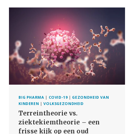
–
HAAR
EIGEN
GEGEVENS
OVER
COVID
BIG PHARMA
|
COVID-19
|
GEZONDHEID VAN
KINDEREN
|
VOLKSGEZONDHEID
Terreintheorie vs.
ziektekiemtheorie – een
frisse kijk op een oud