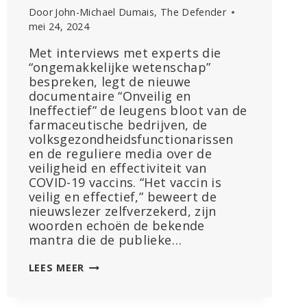
Door
John-Michael Dumais, The Defender
mei 24, 2024
Met interviews met experts die
“ongemakkelijke wetenschap”
bespreken, legt de nieuwe
documentaire “Onveilig en
Ineffectief” de leugens bloot van de
farmaceutische bedrijven, de
volksgezondheidsfunctionarissen
en de reguliere media over de
veiligheid en effectiviteit van
COVID-19 vaccins. “Het vaccin is
veilig en effectief,” beweert de
nieuwslezer zelfverzekerd, zijn
woorden echoën de bekende
mantra die de publieke…
FILM
LEES MEER
KRAAKT
‘VEILIG