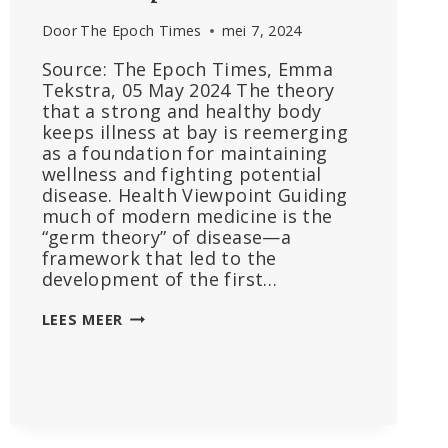
Door
The Epoch Times
mei 7, 2024
Source: The Epoch Times, Emma
Tekstra, 05 May 2024 The theory
that a strong and healthy body
keeps illness at bay is reemerging
as a foundation for maintaining
wellness and fighting potential
disease. Health Viewpoint Guiding
much of modern medicine is the
“germ theory” of disease—a
framework that led to the
development of the first…
TERRAIN
LEES MEER
THEORY
VS.
GERM
THEORY–
A
FRESH