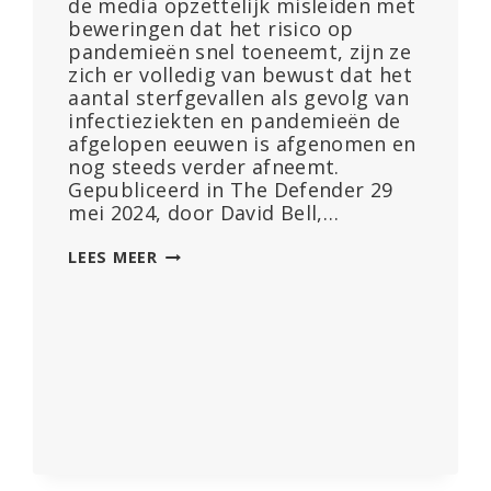
de media opzettelijk misleiden met
beweringen dat het risico op
pandemieën snel toeneemt, zijn ze
zich er volledig van bewust dat het
aantal sterfgevallen als gevolg van
infectieziekten en pandemieën de
afgelopen eeuwen is afgenomen en
nog steeds verder afneemt.
Gepubliceerd in The Defender 29
mei 2024, door David Bell,…
DE
LEES MEER
WHO
NEGEERT
–
OF
GEEFT
BEWUST
EEN
VERKEERDE
VOORSTELLING
VAN