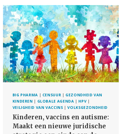
LOOK
AT
AN
OLD
PRINCIPLE
BIG PHARMA
|
CENSUUR
|
GEZONDHEID VAN
KINDEREN
|
GLOBALE AGENDA
|
HPV
|
VEILIGHEID VAN VACCINS
|
VOLKSGEZONDHEID
Kinderen, vaccins en autisme:
Maakt een nieuwe juridische