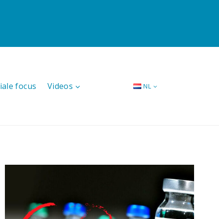
iale focus
Videos
NL