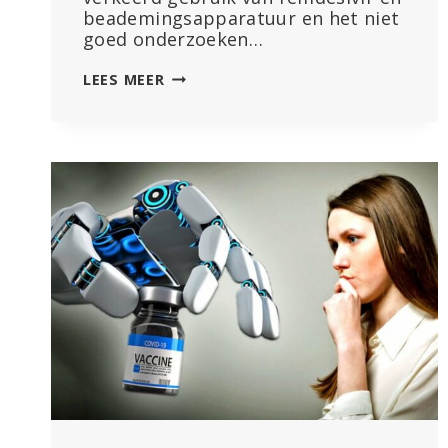
beademingsapparatuur en het niet
goed onderzoeken…
‘IK
LEES MEER
WIST
DAT
ZE
MENSEN
VERMOORDDEN’:
KLOKKENLUIDER
ZEGT
DAT
COVID
ZIEKENHUISPROTOCOLLEN
LEIDDEN
TOT
DE
DOOD
VAN
PATIËNTEN