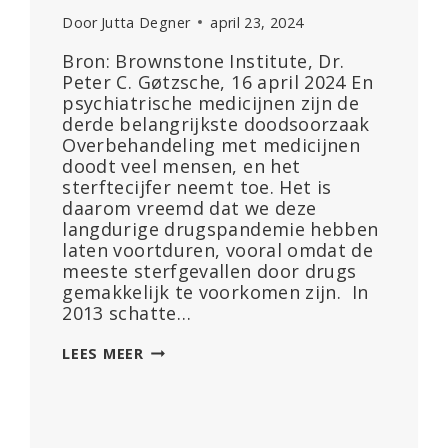
Door
Jutta Degner
april 23, 2024
Bron: Brownstone Institute, Dr.
Peter C. Gøtzsche, 16 april 2024 En
psychiatrische medicijnen zijn de
derde belangrijkste doodsoorzaak
Overbehandeling met medicijnen
doodt veel mensen, en het
sterftecijfer neemt toe. Het is
daarom vreemd dat we deze
langdurige drugspandemie hebben
laten voortduren, vooral omdat de
meeste sterfgevallen door drugs
gemakkelijk te voorkomen zijn. In
2013 schatte…
GENEESMIDDELEN
LEES MEER
OP
RECEPT
ZIJN
DE