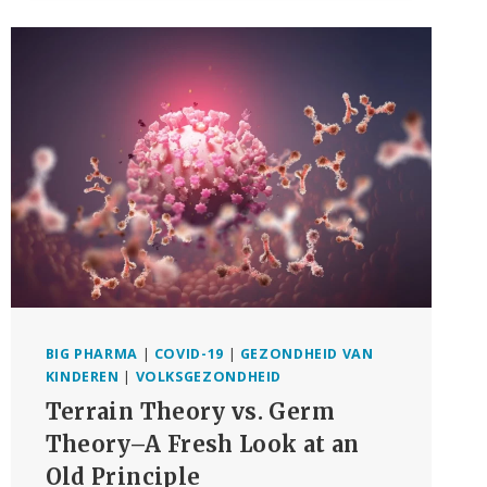
EN
EFFECTIEF’
MANTRA,
ONTMASKERT
FARMACEUTISCHE
‘LEUGENS’
OVER
COVID-
PRIKKEN
BIG PHARMA
|
COVID-19
|
GEZONDHEID VAN
KINDEREN
|
VOLKSGEZONDHEID
Terrain Theory vs. Germ
Theory–A Fresh Look at an
Old Principle