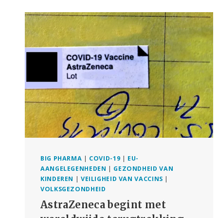
DE
FARMACEUTISCHE
INDUSTRIE
EN
EEN
BEDREIGING
VOOR
DE
VOLKSGEZONDHEID
BIG PHARMA
|
COVID-19
|
EU-
AANGELEGENHEDEN
|
GEZONDHEID VAN
KINDEREN
|
VEILIGHEID VAN VACCINS
|
VOLKSGEZONDHEID
AstraZeneca begint met