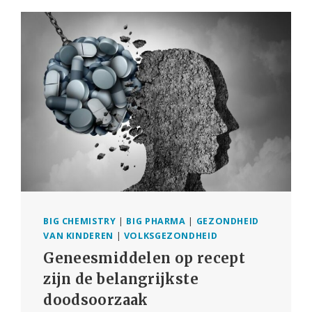
FRISSE
KIJK
OP
EEN
OUD
PRINCIPE
BIG CHEMISTRY
|
BIG PHARMA
|
GEZONDHEID
VAN KINDEREN
|
VOLKSGEZONDHEID
Geneesmiddelen op recept
zijn de belangrijkste
doodsoorzaak