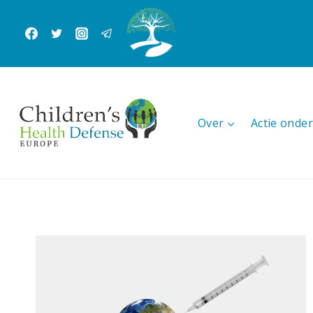
Doorgaan
naar
inhoud
Over
Actie ond