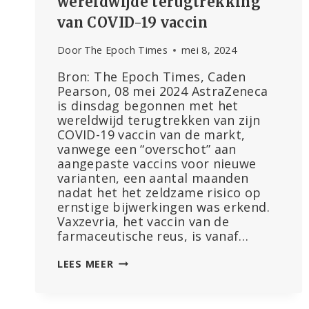
wereldwijde terugtrekking
van COVID-19 vaccin
Door
The Epoch Times
mei 8, 2024
Bron: The Epoch Times, Caden
Pearson, 08 mei 2024 AstraZeneca
is dinsdag begonnen met het
wereldwijd terugtrekken van zijn
COVID-19 vaccin van de markt,
vanwege een “overschot” aan
aangepaste vaccins voor nieuwe
varianten, een aantal maanden
nadat het het zeldzame risico op
ernstige bijwerkingen was erkend.
Vaxzevria, het vaccin van de
farmaceutische reus, is vanaf…
ASTRAZENECA
LEES MEER
BEGINT
MET
WERELDWIJDE