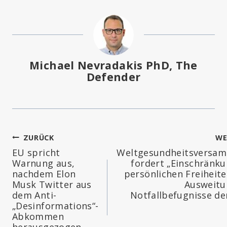
Michael Nevradakis PhD, The
Defender
Beitragsnavigation
ZURÜCK
WE
EU spricht
Weltgesundheitsversa
Warnung aus,
fordert „Einschränku
nachdem Elon
persönlichen Freiheit
Musk Twitter aus
Ausweitu
dem Anti-
Notfallbefugnisse d
„Desinformations“-
Abkommen
herausgezogen