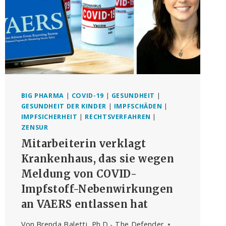
BIG PHARMA
|
COVID-19
|
GESUNDHEIT
|
GESUNDHEIT DER KINDER
|
IMPFSCHÄDEN
|
IMPFSICHERHEIT
|
RECHTSVERFAHREN
|
ZENSUR
Mitarbeiterin verklagt
Krankenhaus, das sie wegen
Meldung von COVID-
Impfstoff-Nebenwirkungen
an VAERS entlassen hat
Von
Brenda Baletti, Ph.D - The Defender