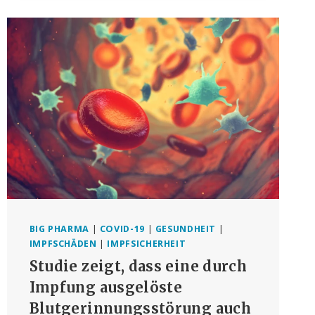
WEGEN
MELDUNG
VON
COVID-
IMPFSTOFF-
NEBENWIRKUNGEN
AN
VAERS
ENTLASSEN
HAT
BIG PHARMA
|
COVID-19
|
GESUNDHEIT
|
IMPFSCHÄDEN
|
IMPFSICHERHEIT
Studie zeigt, dass eine durch
Impfung ausgelöste
Blutgerinnungsstörung auch