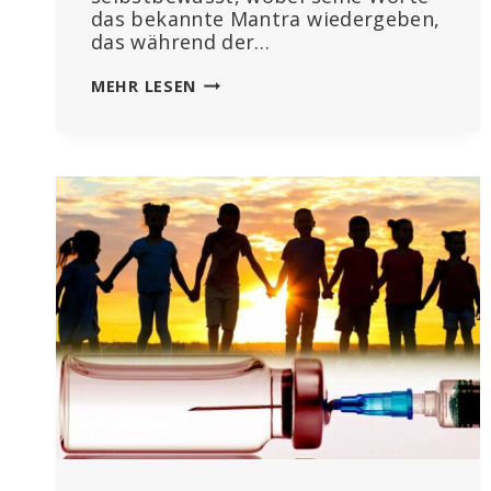
das bekannte Mantra wiedergeben,
das während der…
FILM
MEHR LESEN
ZERREISST D
AS M
ANTRA „
SICHER U
ND W
IRKSAM“ U
ND E
NTLARVT „
LÜGEN“ D
ER P
HARMAINDUSTRIE Ü
BER C
OVID-S
PRITZEN