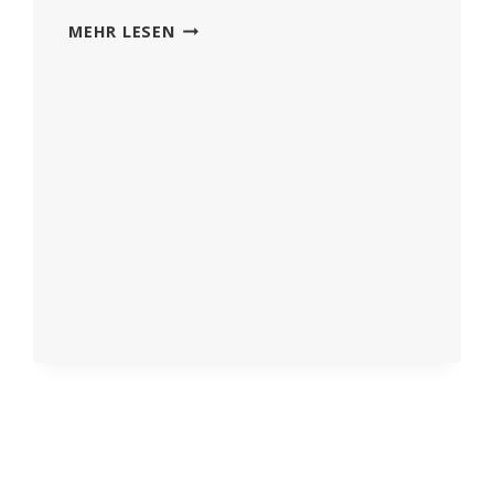
HPV
MEHR LESEN
IMPFUNG
–
DIE
VERQUICKUNG
VON
PHARMA-
GESCHÄFT
MIT
MEDIZIN