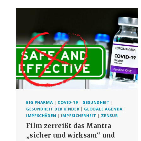
MEISTEN
BERICHTE
ÜBER
NEBENWIRKUNGEN
DES
COVID-
IMPFSTOFFS
NICHT
ÜBERPRÜFT:
WATCHDOG
BIG PHARMA
|
COVID-19
|
GESUNDHEIT
|
GESUNDHEIT DER KINDER
|
GLOBALE AGENDA
|
IMPFSCHÄDEN
|
IMPFSICHERHEIT
|
ZENSUR
Film zerreißt das Mantra
„sicher und wirksam“ und