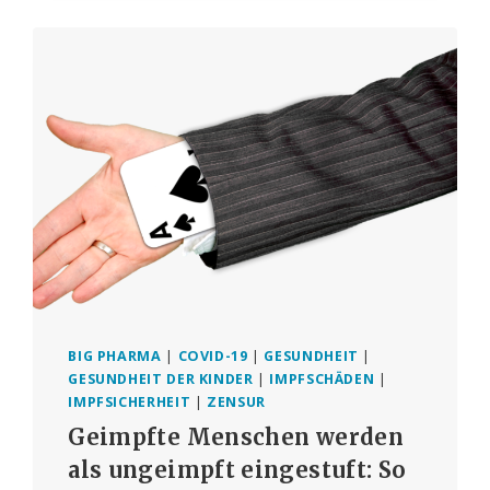
HERZ-
LUNGEN-
STILLSTAND
UND
STERBLICHKEIT
NACH
COVID-
19-
IMPFUNG
UM
1236%
IM
ZEITRAUM
2020-
2023
BIG PHARMA
|
COVID-19
|
GESUNDHEIT
|
GESUNDHEIT DER KINDER
|
IMPFSCHÄDEN
|
IMPFSICHERHEIT
|
ZENSUR
Geimpfte Menschen werden
als ungeimpft eingestuft: So