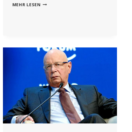
STUDIE
MEHR LESEN
ZEIGT,
DASS
EINE
DURCH
IMPFUNG
AUSGELÖSTE
BLUTGERINNUNGSSTÖRUNG
AUCH
DURCH
INFEKTIONEN
AUSGELÖST
WIRD,
NICHT
ABER
DURCH
COVID