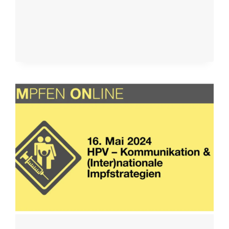
ALS
UNGEIMPFT
EINGESTUFT:
SO
WURDEN
STUDIEN
UND
STATISTIKEN
GEFÄLSCHT