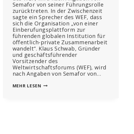
Semafor von seiner Führungsrolle
zurücktreten. In der Zwischenzeit
sagte ein Sprecher des WEF, dass
sich die Organisation „von einer
Einberufungsplattform zur
führenden globalen Institution für
öffentlich-private Zusammenarbeit
wandelt“. Klaus Schwab, Gründer
und geschäftsführender
Vorsitzender des
Weltwirtschaftsforums (WEF), wird
nach Angaben von Semafor von…
KLAUS
MEHR LESEN
SCHWAB
TRITT
VON
DER
SPITZE
DES
WEF