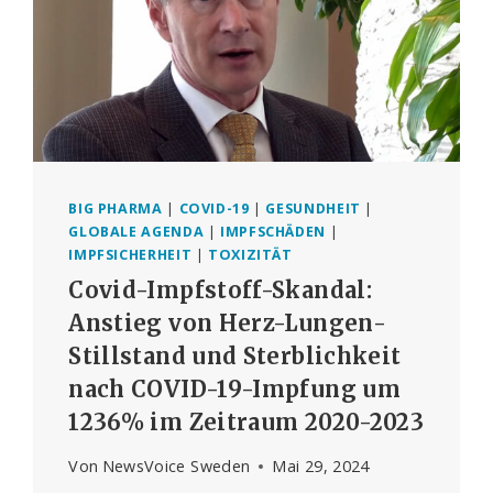
BIG PHARMA
|
COVID-19
|
GESUNDHEIT
|
GLOBALE AGENDA
|
IMPFSCHÄDEN
|
IMPFSICHERHEIT
|
TOXIZITÄT
Covid-Impfstoff-Skandal:
Anstieg von Herz-Lungen-
Stillstand und Sterblichkeit
nach COVID-19-Impfung um
1236% im Zeitraum 2020-2023
Von
NewsVoice Sweden
Mai 29, 2024