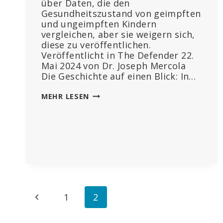
über Daten, die den
Gesundheitszustand von geimpften
und ungeimpften Kindern
vergleichen, aber sie weigern sich,
diese zu veröffentlichen.
Veröffentlicht in The Defender 22.
Mai 2024 von Dr. Joseph Mercola
Die Geschichte auf einen Blick: In…
UNGEIMPFTE
MEHR LESEN
KINDER
SIND
GESÜNDER
ALS
GEIMPFTE
–
WARUM
UNTERSUCHEN
DIE
Seitennavigation
Vorherige
1
2
GESUNDHEITSBEHÖRDEN
DAS
Seite
NICHT?