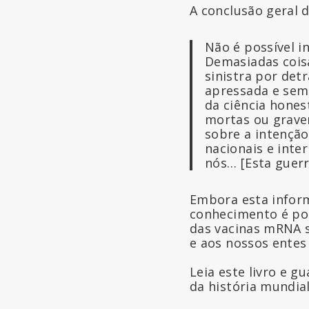
A conclusão geral d
Não é possível i
Demasiadas cois
sinistra por det
apressada e sem 
da ciência hones
mortas ou grave
sobre a intenção
nacionais e inte
nós… [Esta guerr
Embora esta infor
conhecimento é pod
das vacinas mRNA s
e aos nossos entes
Leia este livro e g
da história mundial