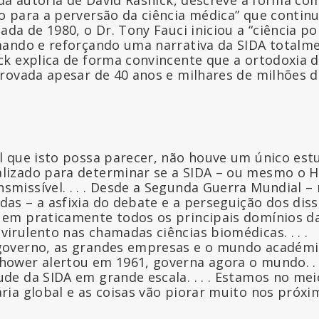
 para a perversão da ciência médica” que contin
ada de 1980, o Dr. Tony Fauci iniciou a “ciência 
ando e reforçando uma narrativa da SIDA totalm
k explica de forma convincente que a ortodoxia da
rovada apesar de 40 anos e milhares de milhões d
el que isto possa parecer, não houve um único estu
lizado para determinar se a SIDA – ou mesmo o H
smissível. . . . Desde a Segunda Guerra Mundial 
das – a asfixia do debate e a perseguição dos dis
 em praticamente todos os principais domínios da
virulento nas chamadas ciências biomédicas. . . .
 governo, as grandes empresas e o mundo académic
hower alertou em 1961, governa agora o mundo. . .
ude da SIDA em grande escala. . . . Estamos no m
ária global e as coisas vão piorar muito nos próx