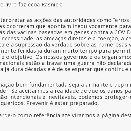
o livro faz ecoa Rasnick:
nterpretar as acções das autoridades como “erros 
as ocorreram que apontam inequivocamente par
rás das vacinas baseadas em genes contra a COVID
necessidade, as ameaças diretas e a coerção, a c
ta e a supressão da verdade sobre as numerosas v
mente feridas já duram muito tempo para permiti
 e o objetivo. Os nossos governos e os organismo
rnacionais estão a travar uma guerra não declarad
a já dura décadas e é de se esperar que continue e
mação bem fundamentada seja alarmante e depri
er. Se aceitarmos a realidade de que os danos pa
ão intencionais e inevitáveis, podemos proteger-
 queridos. Prevenir é estar preparado.
uarde-o como referência até virarmos a página des
.