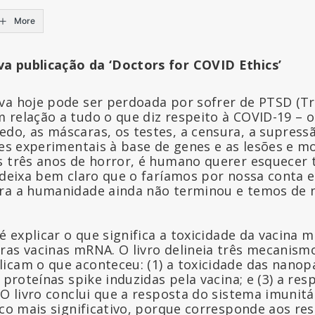
More
va publicação da
‘Doctors for
COVID Ethic
s’
va hoje pode ser perdoada por sofrer de PTSD (T
 relação a tudo o que diz respeito à COVID-19 – 
do, as máscaras, os testes, a censura, a supress
ões experimentais à base de genes e as lesões e m
s três anos de horror, é humano querer esquecer 
 deixa bem claro que o faríamos por nossa conta e
tra a humanidade ainda não terminou e temos de
 é explicar o que significa a toxicidade da vacina
ras vacinas mRNA. O livro delineia três mecanism
cam o que aconteceu: (1) a toxicidade das nanopar
s proteínas spike induzidas pela vacina; e (3) a re
 O livro conclui que a resposta do sistema imunitá
ico mais significativo, porque corresponde aos re