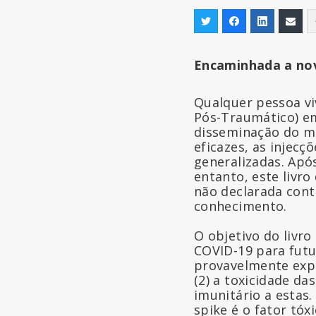
Encaminhada
a no
Qualquer pessoa vi
Pós-Traumático) em
disseminação do me
eficazes, as injecç
generalizadas. Apó
entanto, este livro
não declarada con
conhecimento.
O objetivo do livro
COVID-19 para futu
provavelmente expli
(2) a toxicidade da
imunitário a estas.
spike é o fator tóx