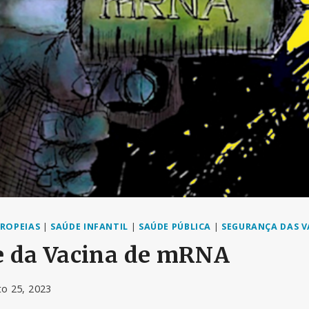
ROPEIAS
|
SAÚDE INFANTIL
|
SAÚDE PÚBLICA
|
SEGURANÇA DAS V
e da Vacina de mRNA
o 25, 2023