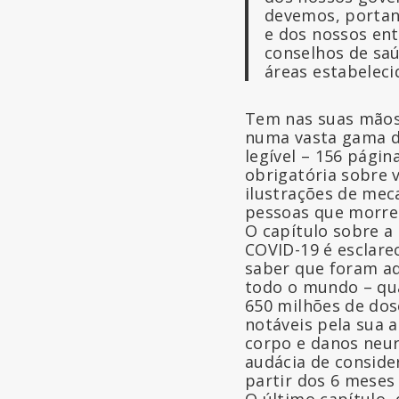
devemos, portan
e dos nossos ent
conselhos de sa
áreas estabeleci
Tem nas suas mãos 
numa vasta gama de
legível – 156 pági
obrigatória sobre v
ilustrações de meca
pessoas que morre
O capítulo sobre a
COVID-19 é esclare
saber que foram ad
todo o mundo – qua
650 milhões de dos
notáveis pela sua 
corpo e danos neur
audácia de conside
partir dos 6 meses
O último capítulo, 