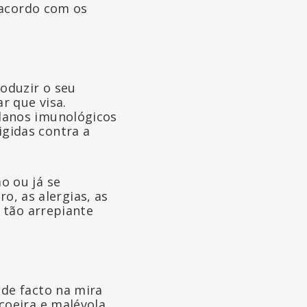
 acordo com os
roduzir o seu
r que visa.
danos imunológicos
gidas contra a
 ou já se
o, as alergias, as
 tão arrepiante
 de facto na mira
çoeira e malévola,