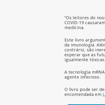
“Os leitores do no
COVID-19 causaram 
medicina.
Este livro argumen
da imunologia. Alé
contrário, são ine
esperar que as fut
igualmente tóxicas
A tecnologia mRNA 
agente infecioso.
O livro pode ser d
encomendada em