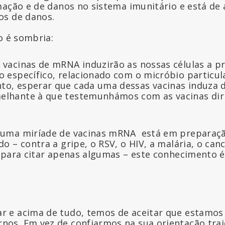
mação e de danos no sistema imunitário e está de
os de danos.
o é sombria:
 vacinas de mRNA induzirão as nossas células a p
o específico, relacionado com o micróbio particula
to, esperar que cada uma dessas vacinas induza 
elhante à que testemunhámos com as vacinas diri
uma miríade de vacinas mRNA está em preparação
 – contra a gripe, o RSV, o HIV, a malária, o cancr
 para citar apenas algumas – este conhecimento é
r e acima de tudo, temos de aceitar que estamos
nos. Em vez de confiarmos na sua orientação trai