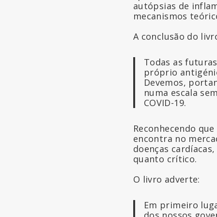
autópsias de infla
mecanismos teóric
A conclusão do livr
Todas as futuras
próprio antigéni
Devemos, portan
numa escala sem
COVID-19.
Reconhecendo que 
encontra no mercado
doenças cardíacas,
quanto crítico.
O livro adverte:
Em primeiro luga
dos nossos gover