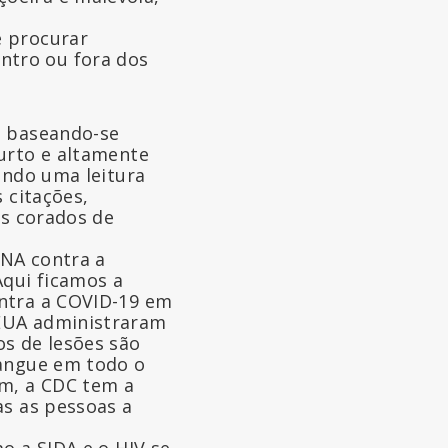
e procurar
ntro ou fora dos
, baseando-se
curto e altamente
ando uma leitura
 citações,
os corados de
RNA contra a
Aqui ficamos a
ontra a COVID-19 em
 EUA administraram
os de lesões são
sangue em todo o
im, a CDC tem a
as as pessoas a
o a SIDA e o HIV se