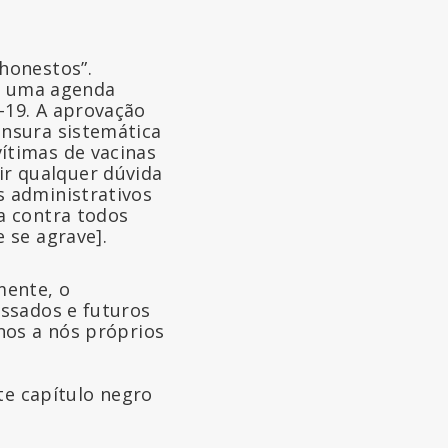
honestos”.
a uma agenda
-19. A aprovação
ensura sistemática
ítimas de vacinas
r qualquer dúvida
s administrativos
a contra todos
 se agrave].
mente, o
ssados e futuros
nos a nós próprios
te capítulo negro