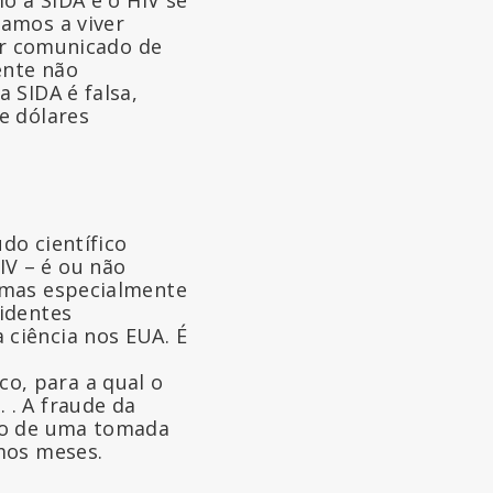
uamos a viver
por comunicado de
ente não
 SIDA é falsa,
e dólares
do científico
IV – é ou não
– mas especialmente
sidentes
 ciência nos EUA. É
o, para a qual o
 . A fraude da
eio de uma tomada
imos meses.