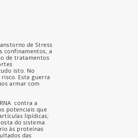
ranstorno de Stress
os confinamentos, a
ão de tratamentos
ortes
tudo isto. No
 risco. Esta guerra
 nos armar com
 mRNA contra a
os potenciais que
tículas lipídicas;
sposta do sistema
rio às proteínas
sultados das