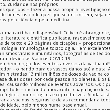
to, cuidar de nós próprios
es queridos – fazer a nossa própria investigação 
úde honestos onde quer que se encontrem, seja de
das pela ciência e pela medicina
uma cartilha indispensável. O livro é abrangente
 literatura científica publicada, razoavelmente 
nas de texto e 20 páginas de citações – proporcion
irologia, imunologia e toxicologia. Tem excelentes
nismos virais e imunitários, fotografias de tecid
ram devido às Vacinas COVID-19.
 epidemiologia dos eventos adversos da vacina m
cedor – olhando para os vastos danos até à data. 
ministradas 13 mil milhões de doses da vacina c
se duas doses por cada pessoa no planeta. E os
es, causando milhões de eventos adversos. Os tip
amplitude – incluindo miocardite, coagulação do 
ológicos, imunológicos e reprodutivos. Ainda ass
rar as vacinas “seguras” e de as recomendar a tod
 de idade, pelo menos numa base anual.
da autoria de David Rasnick, descreve a forma com