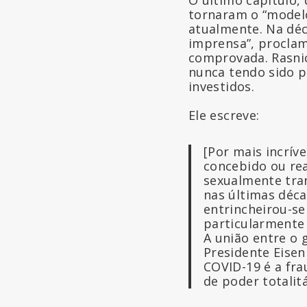
tornaram o “modelo
atualmente. Na déc
imprensa”, proclam
comprovada. Rasnic
nunca tendo sido p
investidos.
Ele escreve:
[Por mais incrív
concebido ou rea
sexualmente tran
nas últimas déca
entrincheirou-se
particularmente 
A união entre o
Presidente Eisen
COVID-19 é a fra
de poder totalit